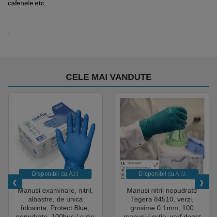
cafenele etc.
.
CELE MAI VANDUTE
Disponibil cu A.I.​!
Disponibil cu A.I.​!
Manusi examinare, nitril,
Manusi nitril nepudrate
albastre, de unica
Tegera 84510, verzi,
folosinta, Protect Blue,
grosime 0.1mm, 100
nepudrate, 100buc / cutie
manusi / cutie, varf deget