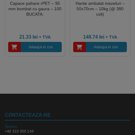
Capace pahare rPET – 95
Hartie ambalat mezeluri –
mm bombat cu gaura – 100
50x70cm – 10kg (@ 380
BUCATA.
coli)
21.33
lei
148.74
lei
+ TVA
+ TVA
Adauga in cos
Adauga in cos
CONTACTEAZA-NE
Telefon:
+40 310 050 144