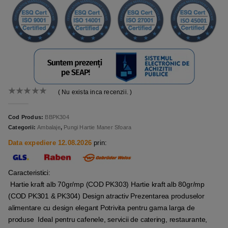
( Nu exista inca recenzii. )
0
out of 5
Cod Produs:
BBPK304
Categorii:
Ambalaje
,
Pungi Hartie Maner Sfoara
Data expediere 12.08.2026
prin:
Caracteristici:
Hartie kraft alb 70gr/mp (COD PK303) Hartie kraft alb 80gr/mp
(COD PK301 & PK304) Design atractiv Prezentarea produselor
alimentare cu design elegant Potrivita pentru gama larga de
produse Ideal pentru cafenele, servicii de catering, restaurante,