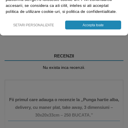
accesarii, se considera ca ati citit, inteles si ati acceptat
politica de utilizare cookie-uri, si politica de confidentialitate.
Vezi mai mult ⬇
SETARI PERSONALIZATE
Accepta toate
RECENZII
Nu exista inca recenzii.
Fii primul care adauga o recenzie la „Punga hartie alba,
delivery, cu maner plat, take away, 3 dimensiuni –
30x20x33cm – 250 BUCATA.”