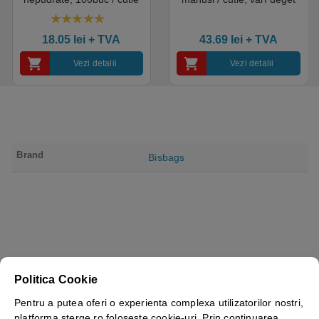
pentru medical, HoReCa,
texturat, certificate pentru
saloane si domeniul
industria alimentara
4.50
out of 5
industrial, calitate premium
18.05
lei
+ TVA
43.69
lei
+ TVA
Vezi detalii
Vezi detalii
Brand
Bisbags
Politica Cookie
Pentru a putea oferi o experienta complexa utilizatorilor nostri,
platforma sterge.ro foloseste cookie-uri. Prin continuarea