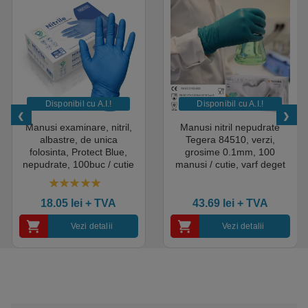
Disponibil cu A.I.​!
Disponibil cu A.I.​!
Manusi examinare, nitril,
Manusi nitril nepudrate
albastre, de unica
Tegera 84510, verzi,
folosinta, Protect Blue,
grosime 0.1mm, 100
nepudrate, 100buc / cutie
manusi / cutie, varf deget
pentru medical, HoReCa,
texturat, certificate pentru
saloane si domeniul
industria alimentara
4.50
out of 5
industrial, calitate premium
18.05
lei
+ TVA
43.69
lei
+ TVA
Vezi detalii
Vezi detalii