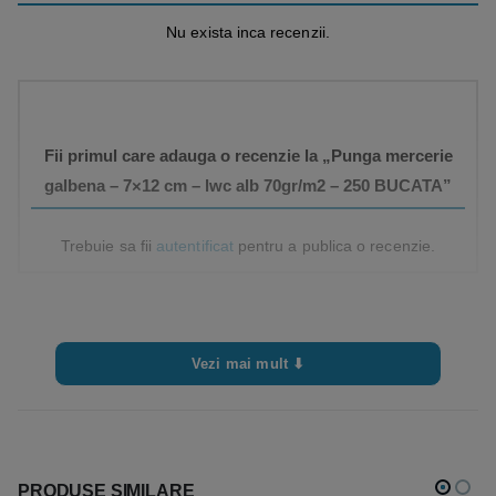
Nu exista inca recenzii.
Fii primul care adauga o recenzie la „Punga mercerie
galbena – 7×12 cm – lwc alb 70gr/m2 – 250 BUCATA”
Trebuie sa fii
autentificat
pentru a publica o recenzie.
Vezi mai mult ⬇
PRODUSE SIMILARE