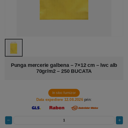
Punga mercerie galbena – 7×12 cm – lwc alb
70gr/m2 – 250 BUCATA
In stoc furnizor
Data expediere 12.08.2026
prin: