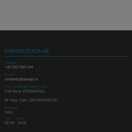
CONTACTEAZA-NE
Telefon:
+40 310 050 144
Email
asistenta@sterge.ro
S.C. STERGE ORICE S.R.L.
Cod fiscal: RO39605911
Nr. Reg. Com: J2018001962137
Depozit:
Sibiu
Luni - Vineri:
09:00 - 18:00