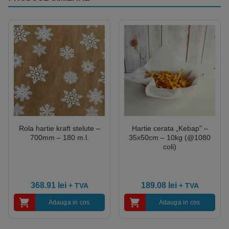
Rola hartie kraft stelute –
Hartie cerata „Kebap” –
700mm – 180 m.l.
35x50cm – 10kg (@1080
coli)
368.91
lei
189.08
lei
+ TVA
+ TVA
Adauga in cos
Adauga in cos