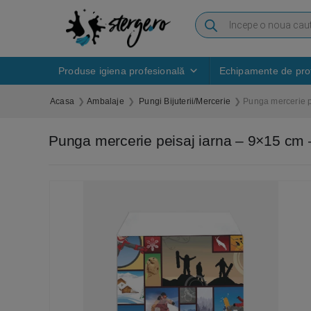
Produse igiena profesională
Echipamente de prot
Acasa
Ambalaje
Pungi Bijuterii/Mercerie
Punga mercerie p
Punga mercerie peisaj iarna – 9×15 cm