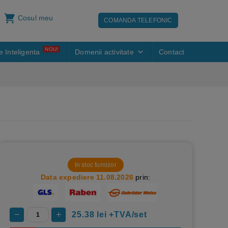
Cosul meu
COMANDA TELEFONIC
NOU!
e Inteligenta
Domenii activitate
Contact
In stoc furnizor
Data expediere 11.08.2026
prin:
25.38
lei +TVA/set