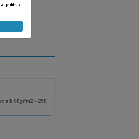
at politica
wc alb 80gr/m2 – 250