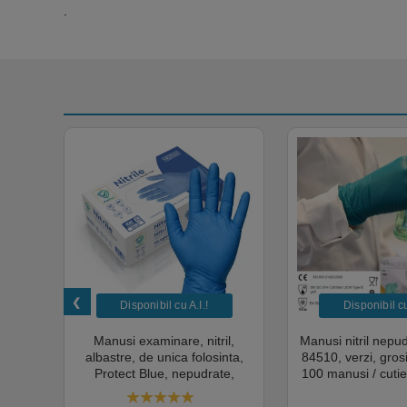
.
Disponibil cu A.I.​!
Disponibil cu 
unica
Manusi examinare, nitril,
Manusi nitril nepu
k,
albastre, de unica folosinta,
84510, verzi, gro
tie
Protect Blue, nepudrate,
100 manusi / cutie
al,
100buc / cutie pentru medical,
texturat, certifi
rial,
HoReCa, saloane si domeniul
industria ali