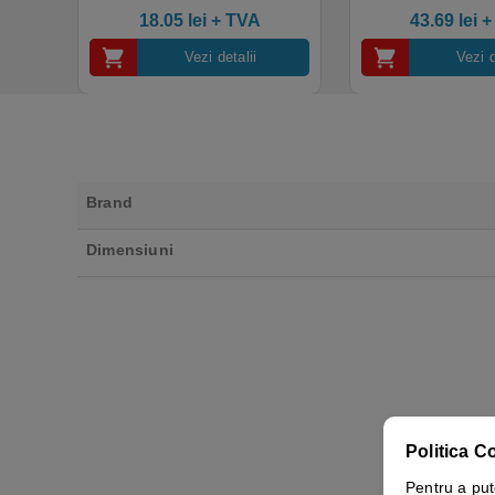
4.50
out of 5
industrial, calitate premium
18.05
lei
+ TVA
43.69
lei
+
Vezi detalii
Vezi d
Brand
Dimensiuni
Politica C
Pentru a put