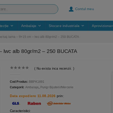
Contul meu
ecție
Ambalaje
Stocare industriala
Aprovizionar
eisaj iarna – 9×15 cm – lwc alb 80gr/m2 – 250 BUCATA
 – lwc alb 80gr/m2 – 250 BUCATA
( Nu exista inca recenzii. )
0
out of 5
Cod Produs:
BBPK1891
Categorii:
Ambalaje
,
Pungi Bijuterii/Mercerie
Data expediere 11.08.2026
prin:
Caracteristici: