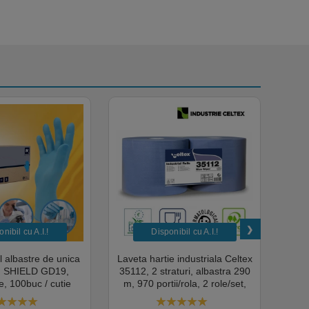
nibil cu A.I.​!
Disponibil cu A.I.​!
il albastre de unica
Laveta hartie industriala Celtex
Rola
a, SHIELD GD19,
35112, 2 straturi, albastra 290
Sup
, 100buc / cutie
m, 970 portii/rola, 2 role/set,
super
edical, HoReCa,
certificata pentru industria
albas
domeniul industrial,
alimentara, Ecolabel