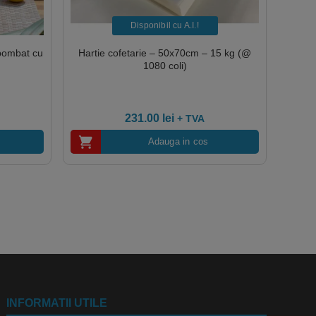
Disponibil cu A.I.​!
bombat cu
Hartie cofetarie – 50x70cm – 15 kg (@
1080 coli)
231.00
lei
+ TVA
Adauga in cos
INFORMATII UTILE