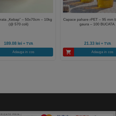
erata „Kebap” – 50x70cm – 10kg
Capace pahare rPET – 95 mm 
(@ 570 coli)
gaura – 100 BUCATA.
189.08
lei
21.33
lei
+ TVA
+ TVA
Adauga in cos
Adauga in cos