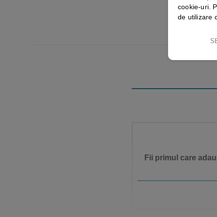
cookie-uri. P
de utilizare 
S
Fii primul care ada