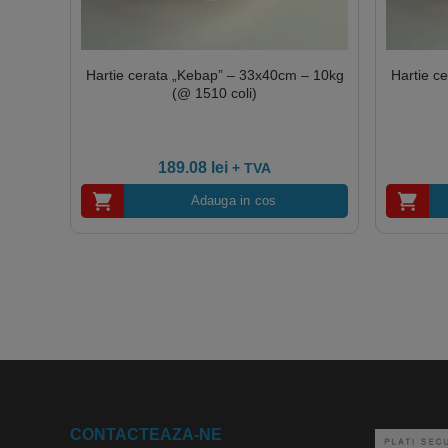
Hartie cerata „Kebap” – 33x40cm – 10kg
Hartie c
(@ 1510 coli)
189.08
lei
+ TVA
Adauga in cos
CONTACTEAZA-NE