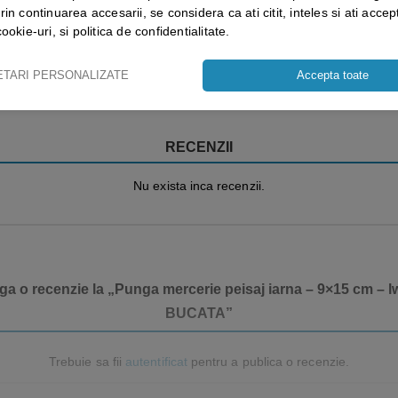
rin continuarea accesarii, se considera ca ati citit, inteles si ati accept
cookie-uri, si politica de confidentialitate.
Vezi mai mult ⬇
ETARI PERSONALIZATE
Accepta toate
RECENZII
Nu exista inca recenzii.
uga o recenzie la „Punga mercerie peisaj iarna – 9×15 cm – l
BUCATA”
Trebuie sa fii
autentificat
pentru a publica o recenzie.