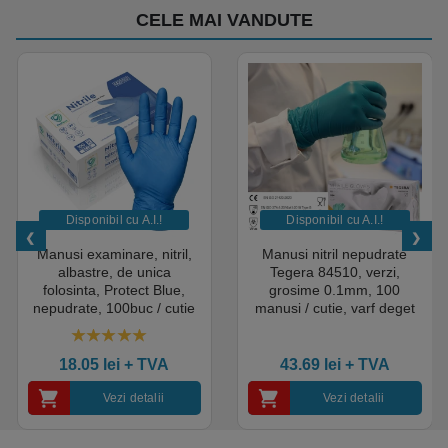
CELE MAI VANDUTE
Disponibil cu A.I.​!
Disponibil cu A.I.​!
Manusi examinare, nitril,
Manusi nitril nepudrate
albastre, de unica
Tegera 84510, verzi,
folosinta, Protect Blue,
grosime 0.1mm, 100
nepudrate, 100buc / cutie
manusi / cutie, varf deget
pentru medical, HoReCa,
texturat, certificate pentru
saloane si domeniul
industria alimentara
4.50
out of 5
industrial, calitate premium
18.05
lei
+ TVA
43.69
lei
+ TVA
Vezi detalii
Vezi detalii