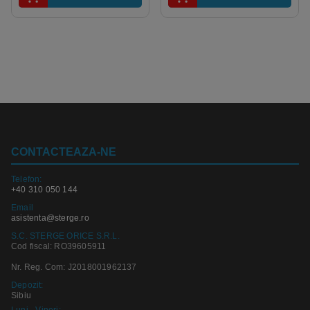
CONTACTEAZA-NE
Telefon:
+40 310 050 144
Email
asistenta@sterge.ro
S.C. STERGE ORICE S.R.L.
Cod fiscal: RO39605911
Nr. Reg. Com: J2018001962137
Depozit:
Sibiu
Luni - Vineri: