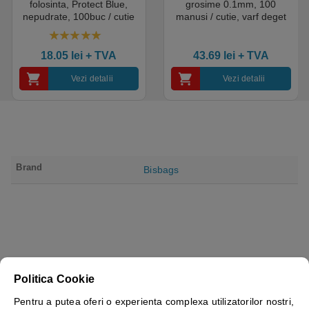
folosinta, Protect Blue,
grosime 0.1mm, 100
nepudrate, 100buc / cutie
manusi / cutie, varf deget
pentru medical, HoReCa,
texturat, certificate pentru
saloane si domeniul
industria alimentara
4.50
out of 5
industrial, calitate premium
18.05
lei
+ TVA
43.69
lei
+ TVA
Vezi detalii
Vezi detalii
Brand
Bisbags
Politica Cookie
Pentru a putea oferi o experienta complexa utilizatorilor nostri,