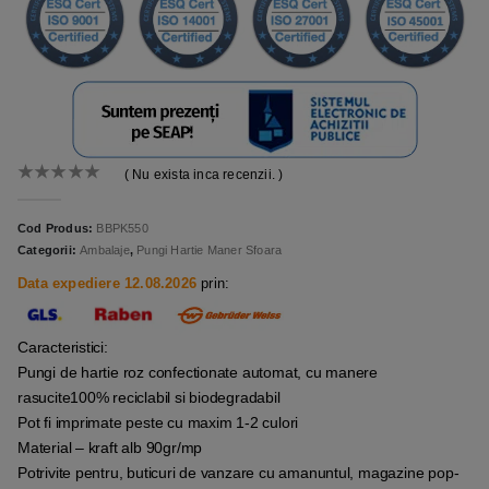
( Nu exista inca recenzii. )
0
out of 5
Cod Produs:
BBPK550
Categorii:
Ambalaje
,
Pungi Hartie Maner Sfoara
Data expediere 12.08.2026
prin:
Caracteristici:
Pungi de hartie roz confectionate automat, cu manere
rasucite100% reciclabil si biodegradabil
Pot fi imprimate peste cu maxim 1-2 culori
Material – kraft alb 90gr/mp
Potrivite pentru, buticuri de vanzare cu amanuntul, magazine pop-