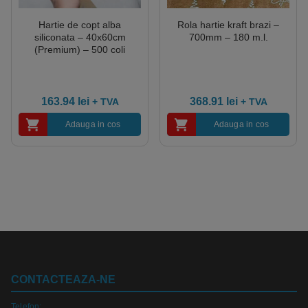
Hartie de copt alba
Rola hartie kraft brazi –
siliconata – 40x60cm
700mm – 180 m.l.
(Premium) – 500 coli
163.94
lei
368.91
lei
+ TVA
+ TVA
Adauga in cos
Adauga in cos
CONTACTEAZA-NE
Telefon: