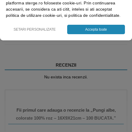
platforma sterge.ro foloseste cookie-uri. Prin continuarea
accesarii, se considera ca ati citit, inteles si ati acceptat
politica de utilizare cookie-uri, si politica de confidentialitate.
SETARI PERSONALIZATE
Accepta toate
Vezi mai mult ⬇
RECENZII
Nu exista inca recenzii.
Fii primul care adauga o recenzie la „Pungi albe,
colorate 100% roz – 16X9X21cm – 100 BUCATA.”