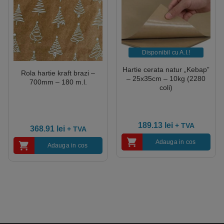
Disponibil cu A.I.​!
Hartie cerata natur „Kebap”
Rola hartie kraft brazi –
– 25x35cm – 10kg (2280
700mm – 180 m.l.
coli)
189.13
lei
+ TVA
368.91
lei
+ TVA
Adauga in cos
Adauga in cos