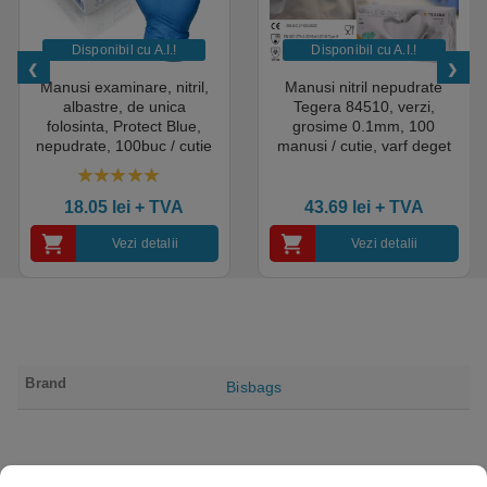
Disponibil cu A.I.​!
Disponibil cu A.I.​!
Manusi examinare, nitril,
Manusi nitril nepudrate
albastre, de unica
Tegera 84510, verzi,
folosinta, Protect Blue,
grosime 0.1mm, 100
nepudrate, 100buc / cutie
manusi / cutie, varf deget
pentru medical, HoReCa,
texturat, certificate pentru
saloane si domeniul
industria alimentara
4.50
out of 5
industrial, calitate premium
18.05
lei
+ TVA
43.69
lei
+ TVA
Vezi detalii
Vezi detalii
Brand
Bisbags