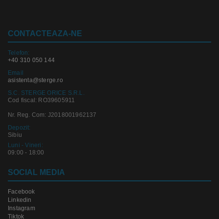
CONTACTEAZA-NE
Telefon:
+40 310 050 144
Email
asistenta@sterge.ro
S.C. STERGE ORICE S.R.L.
Cod fiscal: RO39605911
Nr. Reg. Com: J2018001962137
Depozit:
Sibiu
Luni - Vineri:
09:00 - 18:00
SOCIAL MEDIA
Facebook
Linkedin
Instagram
Tiktok