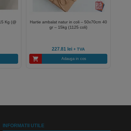
 15 Kg (@
Hartie ambalat natur in coli – 50x70cm 40
gr – 15kg (1125 coli)
227.81
lei
+ TVA
Adauga in cos
INFORMATII UTILE