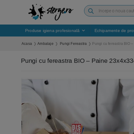
Produse igiena profesională
Echipamente de prot
Acasa
Ambalaje
Pungi Fereastra
Pungi cu fereastra BIO
Pungi cu fereastra BIO – Paine 23x4x