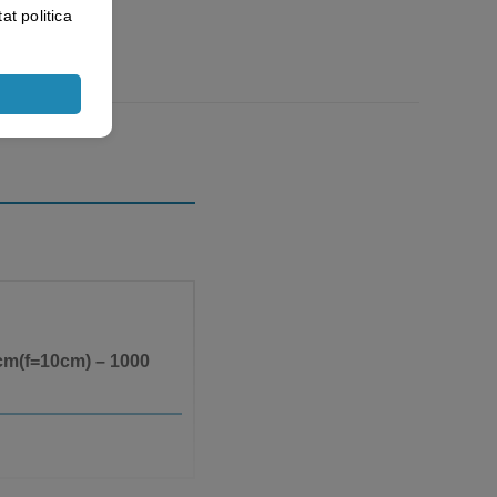
at politica
3cm(f=10cm) – 1000