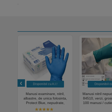
.
Disponibil cu A.I.​!
Disponibil cu 
unica
Manusi examinare, nitril,
Manusi nitril nepu
k,
albastre, de unica folosinta,
84510, verzi, gro
tie
Protect Blue, nepudrate,
100 manusi / cutie
al,
100buc / cutie pentru medical,
texturat, certifi
rial,
HoReCa, saloane si domeniul
industria ali