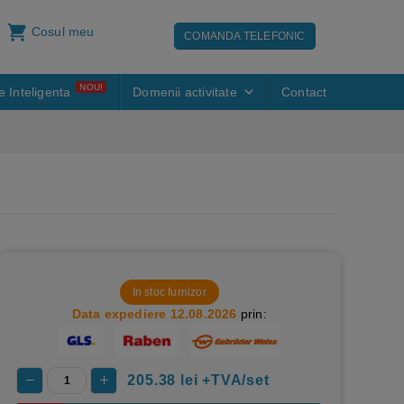
Cosul meu
COMANDA TELEFONIC
NOU!
e Inteligenta
Domenii activitate
Contact
In stoc furnizor
Data expediere 12.08.2026
prin:
205.38
lei +TVA/set