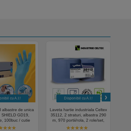
nibil cu A.I.​!
Disponibil cu A.I.​!
il albastre de unica
Laveta hartie industriala Celtex
Rola
a, SHIELD GD19,
35112, 2 straturi, albastra 290
Sup
, 100buc / cutie
m, 970 portii/rola, 2 role/set,
super
edical, HoReCa,
certificata pentru industria
albas
domeniul industrial,
alimentara, Ecolabel