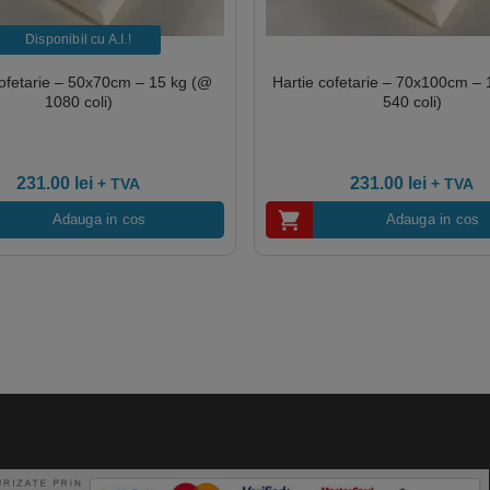
Disponibil cu A.I.​!
cofetarie – 50x70cm – 15 kg (@
Hartie cofetarie – 70x100cm –
1080 coli)
540 coli)
231.00
lei
231.00
lei
+ TVA
+ TVA
Adauga in cos
Adauga in cos