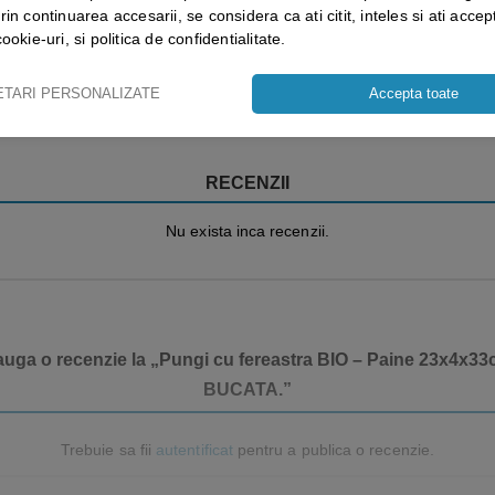
rin continuarea accesarii, se considera ca ati citit, inteles si ati accept
cookie-uri, si politica de confidentialitate.
Vezi mai mult ⬇
ETARI PERSONALIZATE
Accepta toate
RECENZII
Nu exista inca recenzii.
dauga o recenzie la „Pungi cu fereastra BIO – Paine 23x4x3
BUCATA.”
Trebuie sa fii
autentificat
pentru a publica o recenzie.