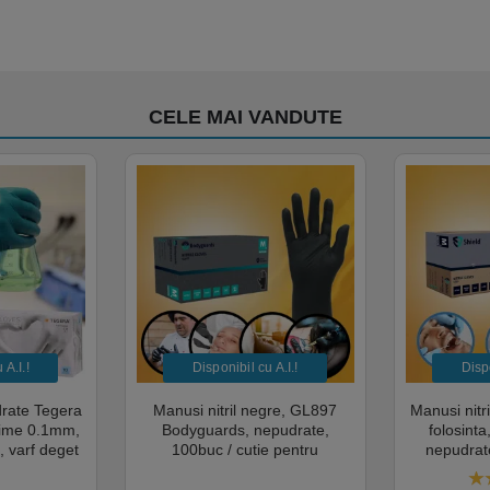
CELE MAI VANDUTE
A.I.​!
Disponibil cu A.I.​!
Dispo
drate Tegera
Manusi nitril negre, GL897
Manusi nitr
sime 0.1mm,
Bodyguards, nepudrate,
folosint
, varf deget
100buc / cutie pentru
nepudrate
cate pentru
examinare, pentru Medical,
pentru M
mentara
HoReCa, saloane si domeniul
saloane si 