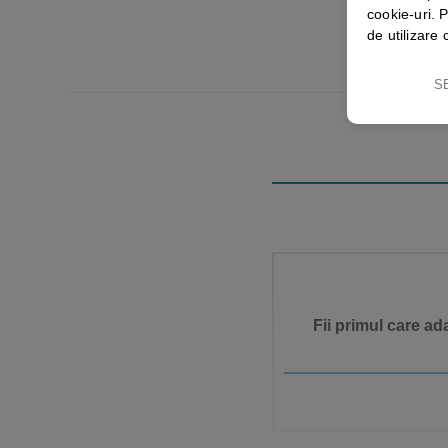
cookie-uri. P
de utilizare 
S
Fii primul care a