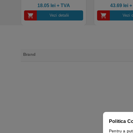
4.50
out of 5
industrial, calitate premium
18.05
lei
+ TVA
43.69
lei
+
Vezi detalii
Vezi d
Brand
Politica C
Pentru a put