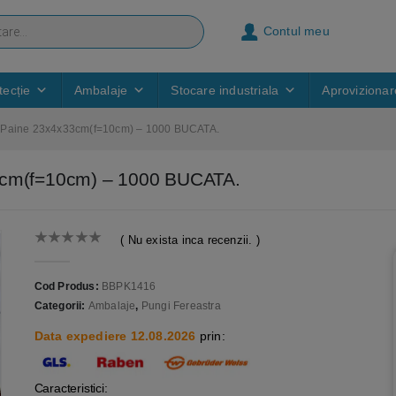
Contul meu
ecție
Ambalaje
Stocare industriala
Aprovizionar
 – Paine 23x4x33cm(f=10cm) – 1000 BUCATA.
33cm(f=10cm) – 1000 BUCATA.
( Nu exista inca recenzii. )
0
out of 5
Cod Produs:
BBPK1416
Categorii:
Ambalaje
,
Pungi Fereastra
Data expediere 12.08.2026
prin:
Caracteristici: