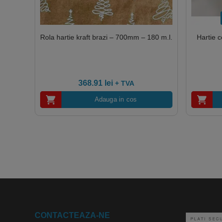
Rola hartie kraft brazi – 700mm – 180 m.l.
Hartie 
368.91
lei
+ TVA
Adauga in cos
CONTACTEAZA-NE