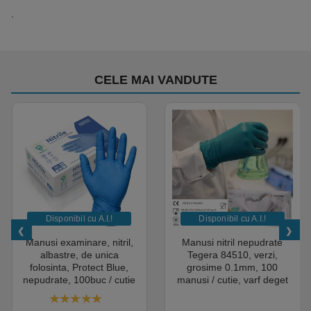
.
CELE MAI VANDUTE
Disponibil cu A.I.​!
Disponibil cu A.I.​!
Manusi examinare, nitril,
Manusi nitril nepudrate
albastre, de unica
Tegera 84510, verzi,
folosinta, Protect Blue,
grosime 0.1mm, 100
nepudrate, 100buc / cutie
manusi / cutie, varf deget
pentru medical, HoReCa,
texturat, certificate pentru
saloane si domeniul
industria alimentara
4.50
out of 5