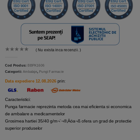
( Nu exista inca recenzii. )
0
out of 5
Cod Produs:
BBPK1606
Categorii:
Ambalaje
,
Pungi Farmacie
Data expediere 12.08.2026
prin:
Caracteristici:
Punga farmacie reprezinta metoda cea mai eficienta si economica
de ambalare a medicamentelor
Grosimea hartiei 35/40 g/m¬¨¬®‚Äöa¬ß ofera un grad de protectie
superior produselor