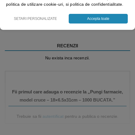
politica de utilizare cookie-uri, si politica de confidentialitate.
Vezi mai mult ⬇
SETARI PERSONALIZATE
Accepta toate
RECENZII
Nu exista inca recenzii.
Fii primul care adauga o recenzie la „Pungi farmacie,
model cruce – 18×6.5x31cm – 1000 BUCATA.”
Trebuie sa fii
autentificat
pentru a publica o recenzie.