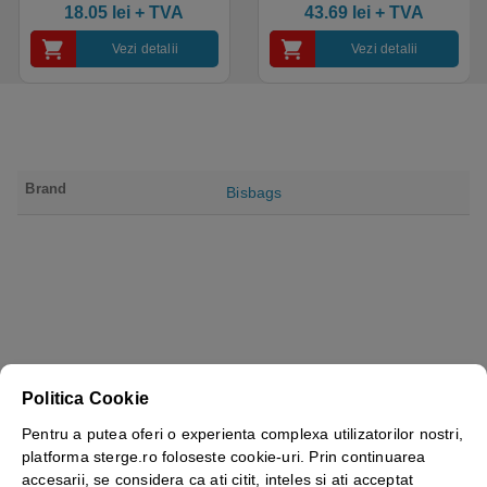
industrial, calitate premium
18.05
lei
+ TVA
43.69
lei
+ TVA
Vezi detalii
Vezi detalii
Brand
Bisbags
Politica Cookie
Pentru a putea oferi o experienta complexa utilizatorilor nostri,
platforma sterge.ro foloseste cookie-uri. Prin continuarea
accesarii, se considera ca ati citit, inteles si ati acceptat