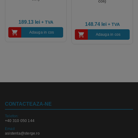
coli)
189.13
lei
+ TVA
148.74
lei
+ TVA
Adauga in cos
Adauga in cos
CONTACTEAZA-NE
Telefon:
+40 310 050 144
Email
asistenta@sterge.ro