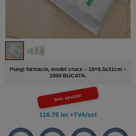
Pungi farmacie, model cruce – 18×6.5x31cm –
1000 BUCATA.
Stoc epuizat!
116.75 lei +TVA/set