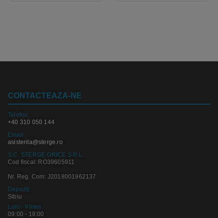
CONTACTEAZA-NE
Telefon:
+40 310 050 144
Email
asistenta@sterge.ro
S.C. STERGE ORICE S.R.L.
Cod fiscal: RO39605911
Nr. Reg. Com: J2018001962137
Depozit:
Sibiu
Luni - Vineri:
09:00 - 18:00