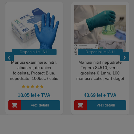
Disponibil cu A.I.​!
Disponibil cu A.I.​!
Manusi examinare, nitril,
Manusi nitril nepudrate
albastre, de unica
Tegera 84510, verzi,
folosinta, Protect Blue,
grosime 0.1mm, 100
nepudrate, 100buc / cutie
manusi / cutie, varf deget
pentru medical, HoReCa,
texturat, certificate pentru
saloane si domeniul
industria alimentara
4.50
out of 5
industrial, calitate premium
18.05
lei
+ TVA
43.69
lei
+ TVA
Vezi detalii
Vezi detalii