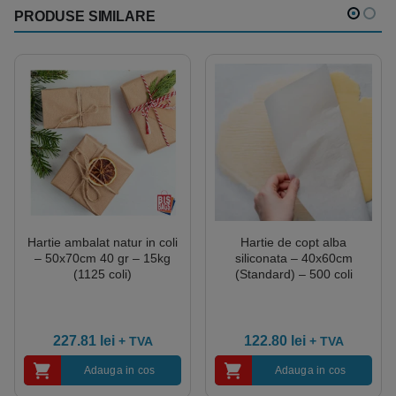
PRODUSE SIMILARE
Hartie ambalat natur in coli
Hartie de copt alba
– 50x70cm 40 gr – 15kg
siliconata – 40x60cm
(1125 coli)
(Standard) – 500 coli
227.81
lei
122.80
lei
+ TVA
+ TVA
Adauga in cos
Adauga in cos