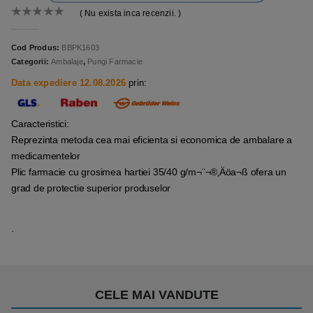
( Nu exista inca recenzii. )
0
out of 5
Cod Produs:
BBPK1603
Categorii:
Ambalaje
,
Pungi Farmacie
Data expediere 12.08.2026
prin:
Caracteristici:
Reprezinta metoda cea mai eficienta si economica de ambalare a
medicamentelor
Plic farmacie cu grosimea hartiei 35/40 g/m¬¨¬®‚Äöa¬ß ofera un
grad de protectie superior produselor
.
CELE MAI VANDUTE