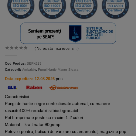
( Nu exista inca recenzii. )
0
out of 5
Cod Produs:
BBPK613
Categorii:
Ambalaje
,
Pungi Hartie Maner Sfoara
Data expediere 12.08.2026
prin:
Caracteristici:
Pungi de hartie negre confectionate automat, cu manere
rasucite100% reciclabil si biodegradabil
Pot fi imprimate peste cu maxim 1-2 culori
Material – kraft natur 90gr/mp
Potrivite pentru, buticuri de vanzare cu amanuntul, magazine pop-