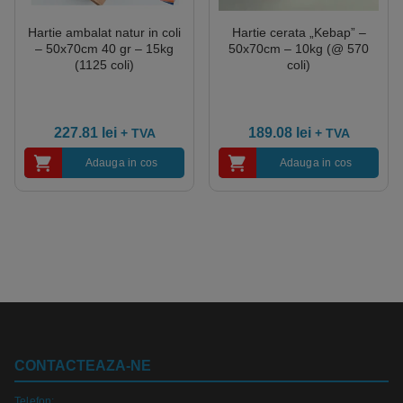
Hartie ambalat natur in coli
Hartie cerata „Kebap” –
– 50x70cm 40 gr – 15kg
50x70cm – 10kg (@ 570
(1125 coli)
coli)
227.81
lei
189.08
lei
+ TVA
+ TVA
Adauga in cos
Adauga in cos
CONTACTEAZA-NE
Telefon: