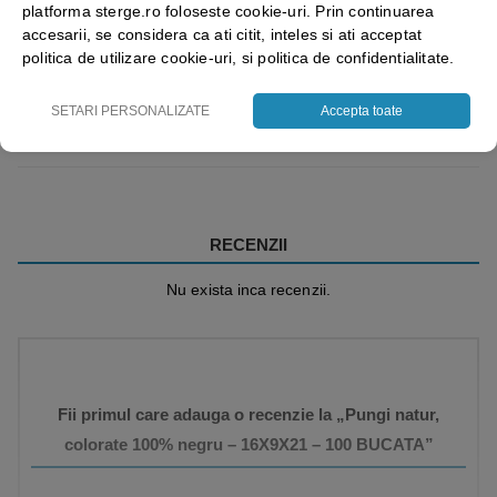
platforma sterge.ro foloseste cookie-uri. Prin continuarea
accesarii, se considera ca ati citit, inteles si ati acceptat
politica de utilizare cookie-uri, si politica de confidentialitate.
SETARI PERSONALIZATE
Accepta toate
Vezi mai mult ⬇
RECENZII
Nu exista inca recenzii.
Fii primul care adauga o recenzie la „Pungi natur,
colorate 100% negru – 16X9X21 – 100 BUCATA”