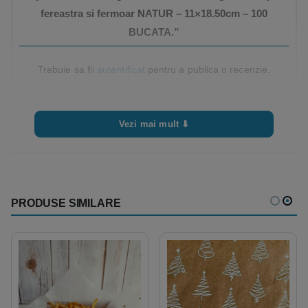
fereastra si fermoar NATUR – 11×18.50cm – 100
BUCATA.”
Trebuie sa fii
autentificat
pentru a publica o recenzie.
Vezi mai mult ⬇
PRODUSE SIMILARE