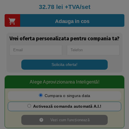
32.78
lei +TVA/set
Adauga in cos
Vrei oferta personalizata pentru compania ta?
Solicita oferta!
Alege Aprovizionarea Inteligentă!​
Cumpara o singura data
Activează comanda automată A.I.!
Vezi cum funcționează