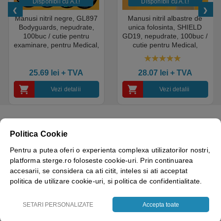
Disponibil cu A.I.​!
Disponibil cu A.I.​!
Manusi nitril negre, GL897
Manusi nitril albastre de
Bodyguards, nepudrate,
unica folosinta, SHIELD
100buc / cutie pentru
GD19, nepudrate, 100buc /
examinare, pentru Medical,
cutie pentru Medical,
HoReCa, saloane si
HoReCa, saloane si
domeniul industrial, calitate
domeniul industrial, calitate
5.00
out of 5
premium
premium
25.69
lei
+ TVA
28.07
lei
+ TVA
Vezi detalii
Vezi detalii
Politica Cookie
Pentru a putea oferi o experienta complexa utilizatorilor nostri,
Brand
Bisbags
platforma sterge.ro foloseste cookie-uri. Prin continuarea
accesarii, se considera ca ati citit, inteles si ati acceptat
politica de utilizare cookie-uri, si politica de confidentialitate.
SETARI PERSONALIZATE
Accepta toate