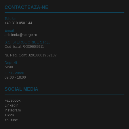
CONTACTEAZA-NE
Telefon:
+40 310 050 144
Email
asistenta@sterge.ro
S.C. STERGE ORICE S.R.L.
Cod fiscal: RO39605911
Nr. Reg. Com: J2018001962137
Depozit:
Sibiu
Luni - Vineri:
09:00 - 18:00
SOCIAL MEDIA
Facebook
Linkedin
Instagram
Tiktok
Youtube