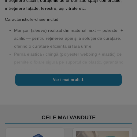
întreținere clădiri, curățenie de birouri sau spații comerciale,
întreținere fațade, ferestre, uși vitrate etc.
Caracteristicile-cheie includ:
Manșon (sleeve) realizat din material mixt — poliester +
acrilic — pentru reținerea apei și a soluției de curățare,
oferind o curățare eficientă și fără urme.
Pernă elastică / chingă (polyester webbing + elastic) ce
permite o fixare sigură pe suportul de plastic, garantând
stabilitate și durabilitate la utilizare.
Butoni metalici – accesoriu de calitate pentru fixare /
Vezi mai mult ⬇
întreținere, care sporesc rezistența la utilizare intensă.
Mâner „T” integral din plastic — ergonomie și rezistență la
coroziune / apă; ideal pentru mediile profesionale.
Versiune cu bandă abrazivă („abrasive strip”) — utilă pentru
CELE MAI VANDUTE
îndepărtarea murdăriei aderente, depuneri de calcar, praf
fixat, grăsimi uscate etc., fără a zgâria suprafața vitrată.
Disponibil în mai multe dimensiuni (25 cm, 35 cm, 45 cm,