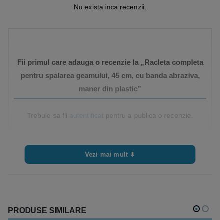
eficiente la reținerea soluției și apă.
Nu exista inca recenzii.
Potrivit pentru utilizare intensă, în medii profesionale (firmă
de curățenie, întreținere clădiri, servicii facility, etc.).
Fii primul care adauga o recenzie la „Racleta completa
pentru spalarea geamului, 45 cm, cu banda abraziva,
maner din plastic”
Trebuie sa fii
autentificat
pentru a publica o recenzie.
Vezi mai mult ⬇
PRODUSE SIMILARE