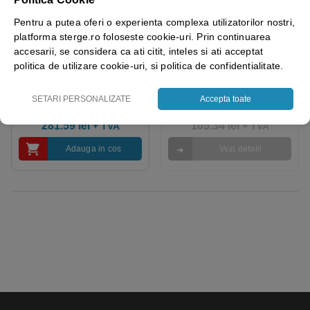
Pentru a putea oferi o experienta complexa utilizatorilor nostri,
platforma sterge.ro foloseste cookie-uri. Prin continuarea
ROLA LAVETE
ROLA LAVETE
accesarii, se considera ca ati citit, inteles si ati acceptat
INDUSTRIALE HARTIE 3
INDUSTRIALE HARTIE 2
politica de utilizare cookie-uri, si politica de confidentialitate.
STRATURI Tork 130080
STRATURI Tork 130062
SETARI PERSONALIZATE
Accepta toate
281.59
lei
105.34
lei
+ TVA
+ TVA
Adauga in cos
Vezi detalii