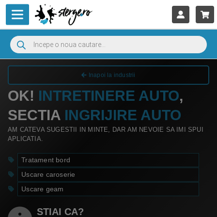
Inapoi la industrii
OK!
INTRETINERE AUTO
,
SECTIA
INGRIJIRE AUTO
AM CATEVA SUGESTII IN MINTE, DAR AM NEVOIE SA IMI SPUI
APLICATIA.
Tratament bord
Uscare caroserie
Uscare geam
STIAI CA?