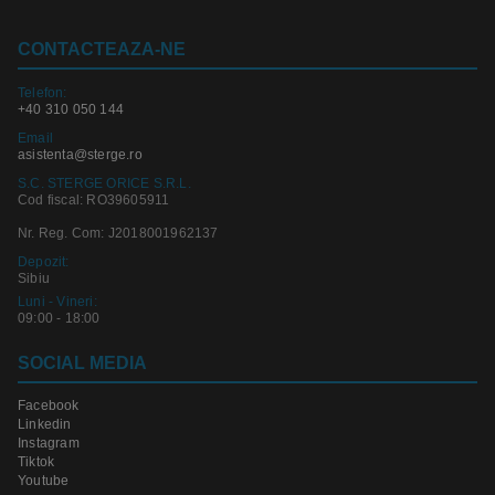
CONTACTEAZA-NE
Telefon:
+40 310 050 144
Email
asistenta@sterge.ro
S.C. STERGE ORICE S.R.L.
Cod fiscal: RO39605911
Nr. Reg. Com: J2018001962137
Depozit:
Sibiu
Luni - Vineri:
09:00 - 18:00
SOCIAL MEDIA
Facebook
Linkedin
Instagram
Tiktok
Youtube