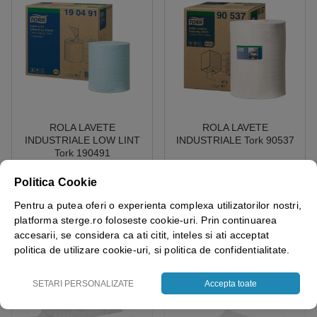
ROLA LAVETE
ROLA LAVETE
INDUSTRIALE LOW LINT
INDUSTRIALE Tork 90537
Tork 190491
Politica Cookie
5.00
out of 5
Pentru a putea oferi o experienta complexa utilizatorilor nostri,
121.60
lei
325.26
lei
+ TVA
+ TVA
platforma sterge.ro foloseste cookie-uri. Prin continuarea
Adauga in cos
Adauga in cos
accesarii, se considera ca ati citit, inteles si ati acceptat
politica de utilizare cookie-uri, si politica de confidentialitate.
SETARI PERSONALIZATE
Accepta toate