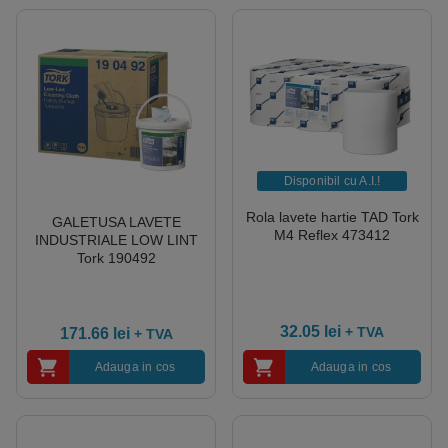
Disponibil cu A.I.​!
Rola lavete hartie TAD Tork
GALETUSA LAVETE
M4 Reflex 473412
INDUSTRIALE LOW LINT
Tork 190492
32.05
lei
+ TVA
171.66
lei
+ TVA
Adauga in cos
Adauga in cos