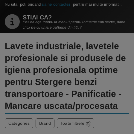
Nu uita, poti oricand
sa ne contactezi
pentru mai multe informatii.
STIAI CA?
Poti naviga inapoi la meniul pentru industrie sau sectie, dand
click pe cuvintele galbene din titlu?
Lavete industriale, lavetele
profesionale si produsele de
igiena profesionala optime
pentru Stergere benzi
transportoare - Panificatie -
Mancare uscata/procesata
Categories
Brand
Toate filtrele