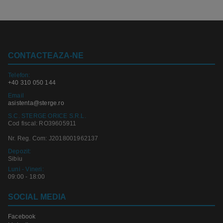
CONTACTEAZA-NE
Telefon:
+40 310 050 144
Email
asistenta@sterge.ro
S.C. STERGE ORICE S.R.L.
Cod fiscal: RO39605911
Nr. Reg. Com: J2018001962137
Depozit:
Sibiu
Luni - Vineri:
09:00 - 18:00
SOCIAL MEDIA
Facebook