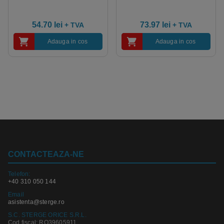
54.70
lei
73.97
lei
+ TVA
+ TVA
Adauga in cos
Adauga in cos
CONTACTEAZA-NE
Telefon:
+40 310 050 144
Email
asistenta@sterge.ro
S.C. STERGE ORICE S.R.L.
Cod fiscal: RO39605911