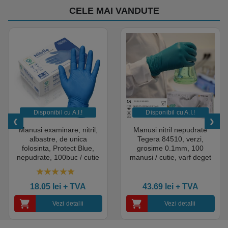
CELE MAI VANDUTE
Disponibil cu A.I.​!
Disponibil cu A.I.​!
Manusi examinare, nitril,
Manusi nitril nepudrate
albastre, de unica
Tegera 84510, verzi,
folosinta, Protect Blue,
grosime 0.1mm, 100
nepudrate, 100buc / cutie
manusi / cutie, varf deget
pentru medical, HoReCa,
texturat, certificate pentru
saloane si domeniul
industria alimentara
4.50
out of 5
industrial, calitate premium
18.05
lei
+ TVA
43.69
lei
+ TVA
Vezi detalii
Vezi detalii