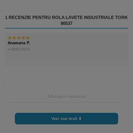
1 RECENZIE PENTRU
ROLA LAVETE INDUSTRIALE TORK
90537
Anamaria P.
5
din 5
–
28/02/2023
Adauga o recenzie
Trebuie sa fii
autentificat
pentru a publica o recenzie.
Vezi mai mult ⬇