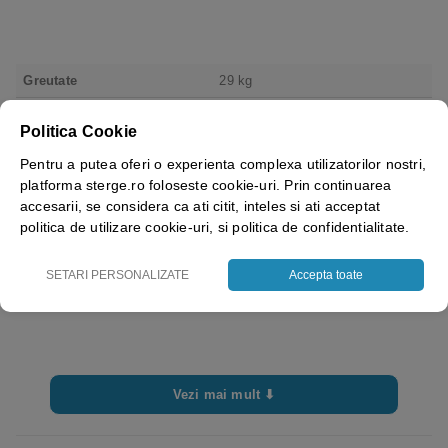
Greutate
29 kg
Dimensiuni
26.4 × 26.4 × 33.5 cm
Politica Cookie
Brand
Tork – Essity
Pentru a putea oferi o experienta complexa utilizatorilor nostri,
platforma sterge.ro foloseste cookie-uri. Prin continuarea
Culoare
Alb
accesarii, se considera ca ati citit, inteles si ati acceptat
politica de utilizare cookie-uri, si politica de confidentialitate.
Dimensiune laveta
32×38 cm
SETARI PERSONALIZATE
Accepta toate
Vezi mai mult ⬇