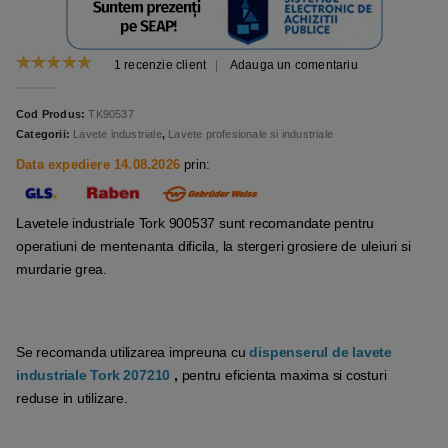
1
recenzie client
|
Adauga un comentariu
5.00
out of 5
Cod Produs:
TK90537
Categorii:
Lavete industriale
,
Lavete profesionale si industriale
Data expediere 14.08.2026
prin:
Lavetele industriale Tork 900537 sunt recomandate pentru
operatiuni de mentenanta dificila, la stergeri grosiere de uleiuri si
murdarie grea.
Se recomanda utilizarea impreuna cu
dispenserul de lavete
industriale Tork 207210
,
pentru eficienta maxima si costuri
reduse in utilizare.