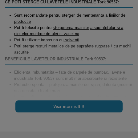
CE POTI STERGE CU LAVETELE INDUSTRIALE Tork 90537:
Sunt recomandate pentru stergeri de
mentenanta a liniilor de
productie
Pot fi folosite pentru
stergererea mainilor,a suprafetelor si a
pieselor murdare de ulei si vaselina
Pot fi utilizate impreuna cu
solventi
Poti
sterge resturi metalice de pe suprafete rugoase / cu muchii
ascutite
BENEFICIILE LAVETELOR INDUSTRIALE Tork 90537:
Eficienta imbunatatita – fata de carpele de bumbac, lavetele
industriale Tork 90537 sunt mult mai absorbante si rezistente
Protectie sporita – protejeaza mainile de span, datorita grosimii
si a densitatii foarte mari
Igiena inalta – lavetele sunt fabricate si ambalate in conditii de
igiena maxima
Vezi mai mult ⬇
Datorita structurii constituite din „retea de ochiuri”, retin murdaria
in propria textura, fara a o elibera pe suprafata