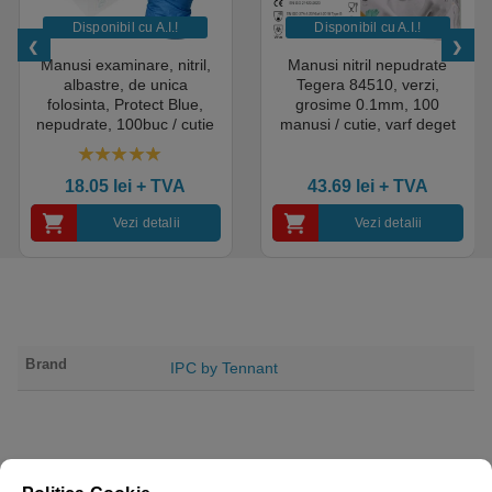
Disponibil cu A.I.​!
Disponibil cu A.I.​!
Manusi examinare, nitril,
Manusi nitril nepudrate
albastre, de unica
Tegera 84510, verzi,
folosinta, Protect Blue,
grosime 0.1mm, 100
nepudrate, 100buc / cutie
manusi / cutie, varf deget
pentru medical, HoReCa,
texturat, certificate pentru
saloane si domeniul
industria alimentara
4.50
out of 5
industrial, calitate premium
18.05
lei
+ TVA
43.69
lei
+ TVA
Vezi detalii
Vezi detalii
Brand
IPC by Tennant