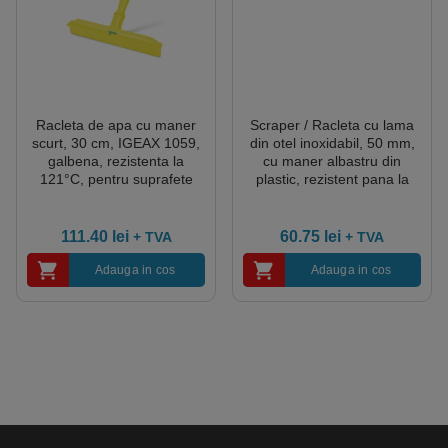
Racleta de apa cu maner
Scraper / Racleta cu lama
scurt, 30 cm, IGEAX 1059,
din otel inoxidabil, 50 mm,
galbena, rezistenta la
cu maner albastru din
121°C, pentru suprafete
plastic, rezistent pana la
mici, pentru industria
121° C, pentru industria
alimentara, certificata
alimentara, certificata
HACCP
HACCP, FDA
111.40
lei
60.75
lei
+ TVA
+ TVA
Adauga in cos
Adauga in cos