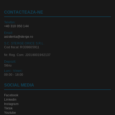
CONTACTEAZA-NE
Telefon:
+40 310 050 144
Email
asistenta@sterge.ro
S.C. STERGE ORICE S.R.L.
Cod fiscal: RO39605911
Nr. Reg. Com: J2018001962137
Depozit:
Sibiu
Luni - Vineri:
09:00 - 18:00
SOCIAL MEDIA
Facebook
Linkedin
Instagram
Tiktok
Youtube