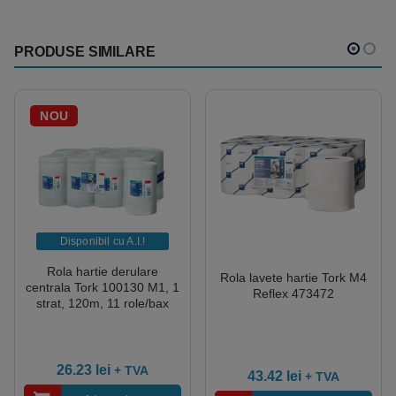
PRODUSE SIMILARE
NOU
Disponibil cu A.I.​!
Rola hartie derulare
Rola lavete hartie Tork M4
centrala Tork 100130 M1, 1
Reflex 473472
strat, 120m, 11 role/bax
26.23
lei
+ TVA
43.42
lei
+ TVA