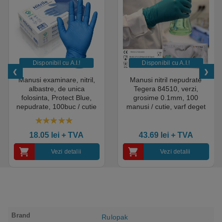
Disponibil cu A.I.​!
Disponibil cu A.I.​!
Manusi examinare, nitril,
Manusi nitril nepudrate
albastre, de unica
Tegera 84510, verzi,
folosinta, Protect Blue,
grosime 0.1mm, 100
nepudrate, 100buc / cutie
manusi / cutie, varf deget
pentru medical, HoReCa,
texturat, certificate pentru
saloane si domeniul
industria alimentara
4.50
out of 5
industrial, calitate premium
18.05
lei
+ TVA
43.69
lei
+ TVA
Vezi detalii
Vezi detalii
Brand
Rulopak