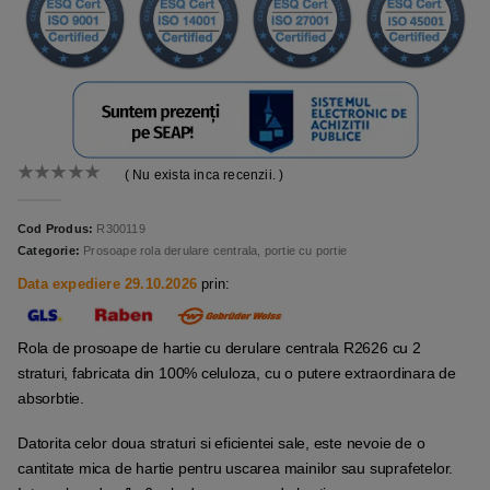
( Nu exista inca recenzii. )
0
out of 5
Cod Produs:
R300119
Categorie:
Prosoape rola derulare centrala, portie cu portie
Data expediere 29.10.2026
prin:
Rola de prosoape de hartie cu derulare centrala R2626 cu 2
straturi, fabricata din 100% celuloza, cu o putere extraordinara de
absorbtie.
Datorita celor doua straturi si eficientei sale, este nevoie de o
cantitate mica de hartie pentru uscarea mainilor sau suprafetelor.