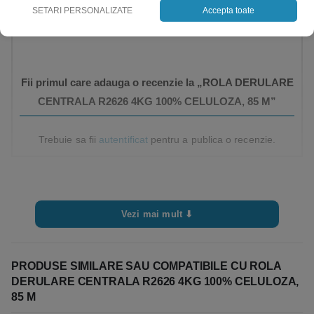
Nu exista inca recenzii.
SETARI PERSONALIZATE
Accepta toate
Fii primul care adauga o recenzie la „ROLA DERULARE
CENTRALA R2626 4KG 100% CELULOZA, 85 M”
Trebuie sa fii
autentificat
pentru a publica o recenzie.
Vezi mai mult ⬇
PRODUSE SIMILARE SAU COMPATIBILE CU ROLA
DERULARE CENTRALA R2626 4KG 100% CELULOZA,
85 M