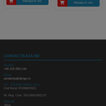
Adauga in cos
Adauga in cos
CONTACTEAZA-NE
Telefon:
+40 310 050 144
Email
asistenta@sterge.ro
S.C. STERGE ORICE S.R.L.
Cod fiscal: RO39605911
Nr. Reg. Com: J2018001962137
Depozit:
Sibiu