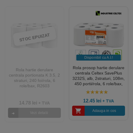
STOC EPUIZAT
Disponibil cu A.I.​!
Rola prosop hartie derulare
Rola hartie derulare
centrala Celtex SavePlus
centrala portionata K 3.5, 2
3232S, alb, 2straturi, 108m,
straturi, 240 foi/rola, 6
450 portii/rola, 6 role/bax,
role/bax, R2603
certificata pentru industria
alimentara, Ecolabel
5.00
out of 5
12.45
lei
+ TVA
14.78
lei
+ TVA
Adauga in cos
Vezi detalii