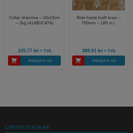
Coltar shaorma – 19x19cm
Rola hartie kraft brazi –
– 2kg (414BUCATA)
700mm – 180 m.l.
105.77
lei
368.91
lei
+ TVA
+ TVA
Adauga in cos
Adauga in cos
CONTACTEAZA-NE