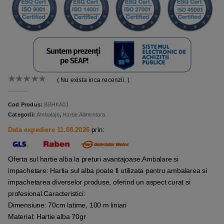
( Nu exista inca recenzii. )
0
out of 5
Cod Produs:
BBHKA01
Categorii:
Ambalaje
,
Hartie Alimentara
Data expediere 11.08.2026
prin:
Oferta sul hartie alba la preturi avantajoase.Ambalare si
impachetare: Hartia sul alba poate fi utilizata pentru ambalarea si
impachetarea diverselor produse, oferind un aspect curat si
profesional.Caracteristici:
Dimensiune: 70cm latime, 100 m liniari
Material: Hartie alba 70gr