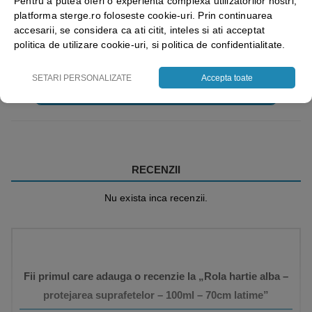
Pentru a putea oferi o experienta complexa utilizatorilor nostri,
platforma sterge.ro foloseste cookie-uri. Prin continuarea
accesarii, se considera ca ati citit, inteles si ati acceptat
politica de utilizare cookie-uri, si politica de confidentialitate.
SETARI PERSONALIZATE
Accepta toate
Vezi mai mult ⬇
RECENZII
Nu exista inca recenzii.
Fii primul care adauga o recenzie la „Rola hartie alba –
protejarea suprafetelor – 100ml – 70cm latime”