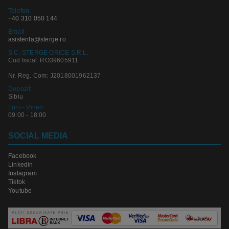
Telefon:
+40 310 050 144
Email
asistenta@sterge.ro
S.C. STERGE ORICE S.R.L.
Cod fiscal: RO39605911
Nr. Reg. Com: J2018001962137
Depozit:
Sibiu
Luni - Vineri:
09:00 - 18:00
SOCIAL MEDIA
Facebook
Linkedin
Instagram
Tiktok
Youtube