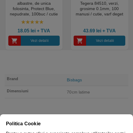
albastre, de unica
Tegera 84510, verzi,
folosinta, Protect Blue,
grosime 0.1mm, 100
nepudrate, 100buc / cutie
manusi / cutie, varf deget
pentru medical, HoReCa,
texturat, certificate pentru
saloane si domeniul
industria alimentara
4.50
out of 5
industrial, calitate premium
18.05
lei
+ TVA
43.69
lei
+ TVA
Vezi detalii
Vezi detalii
Brand
Bisbags
Dimensiuni
70cm latime
Politica Cookie