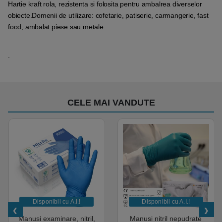
Hartie kraft rola, rezistenta si folosita pentru ambalrea diverselor
obiecte.Domenii de utilizare: cofetarie, patiserie, carmangerie, fast
food, ambalat piese sau metale.
.
CELE MAI VANDUTE
Disponibil cu A.I.​!
Disponibil cu A.I.​!
Manusi examinare, nitril,
Manusi nitril nepudrate