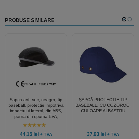
PRODUSE SIMILARE
Sapca anti-soc, neagra, tip
ȘAPCĂ PROTECTIE TIP
baseball, protectie impotriva
BASEBALL, CU COZOROC,
impactului lateral, din ABS,
CULOARE ALBASTRU
perna din spuma EVA,
ventilatie laterala, cozoroc
mediu – 5cm, elemente
5.00
out of 5
reflectorizante
44.15
lei
37.93
lei
+ TVA
+ TVA