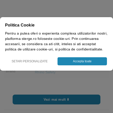
Culoare
Black, Navy Blue, Royal Blue, White, Green,
Politica Cookie
Red
Pentru a putea oferi o experienta complexa utilizatorilor nostri,
Marime
Universal
platforma sterge.ro foloseste cookie-uri. Prin continuarea
accesarii, se considera ca ati citit, inteles si ati acceptat
Sex
Unisex
politica de utilizare cookie-uri, si politica de confidentialitate.
Greutate
270 g/m2
SETARI PERSONALIZATE
Accepta toate
material
Brand
Rhino Safety
Vezi mai mult ⬇