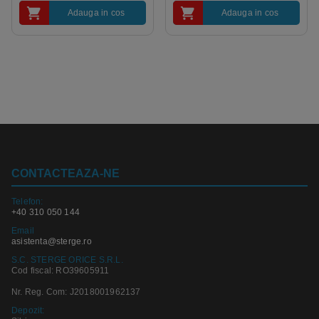
Adauga in cos
Adauga in cos
CONTACTEAZA-NE
Telefon:
+40 310 050 144
Email
asistenta@sterge.ro
S.C. STERGE ORICE S.R.L.
Cod fiscal: RO39605911
Nr. Reg. Com: J2018001962137
Depozit: