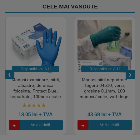
CELE MAI VANDUTE
Disponibil cu A.I.​!
Disponibil cu A.I.​!
Manusi examinare, nitril,
Manusi nitril nepudrate
albastre, de unica
Tegera 84510, verzi,
folosinta, Protect Blue,
grosime 0.1mm, 100
nepudrate, 100buc / cutie
manusi / cutie, varf deget
pentru medical, HoReCa,
texturat, certificate pentru
saloane si domeniul
industria alimentara
4.50
out of 5
industrial, calitate premium
18.05
lei
+ TVA
43.69
lei
+ TVA
Vezi detalii
Vezi detalii