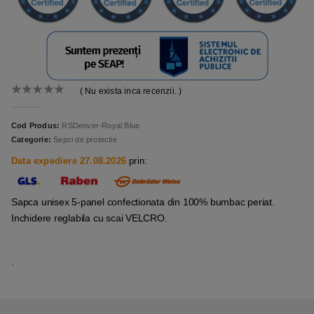
( Nu exista inca recenzii. )
0
out of 5
Cod Produs:
RSDenver-Royal Blue
Categorie:
Sepci de protectie
Data expediere 27.08.2026
prin:
Sapca unisex 5-panel confectionata din 100% bumbac periat.
Inchidere reglabila cu scai VELCRO.
.