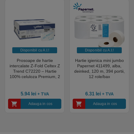
Disponibil cu A.I.​!
Disponibil cu A.I.​!
Prosoape de hartie
Hartie igienica mini jumbo
intercalate Z-Fold Celtex Z
Papernet 411499, alba,
Trend C72220 – Hartie
deinked, 120 m, 394 portii,
100% celuloza Premium, 2
12 role/bax
straturi, 150 portii/pachet,
25 pachete / bax
5.94
lei
6.31
lei
+ TVA
+ TVA
Adauga in cos
Adauga in cos