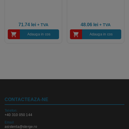
71.74
lei
48.06
lei
+ TVA
+ TVA
Adauga in cos
Adauga in cos
CONTACTEAZA-NE
Telefon:
+40 310 050 144
Email
asistenta@sterge.ro