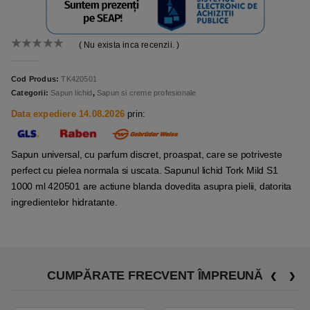
( Nu exista inca recenzii. )
0
out of 5
Cod Produs:
TK420501
Categorii:
Sapun lichid
,
Sapun si creme profesionale
Data expediere 14.08.2026
prin:
Sapun universal, cu parfum discret, proaspat, care se potriveste
perfect cu pielea normala si uscata. Sapunul lichid Tork Mild S1
1000 ml 420501 are actiune blanda dovedita asupra pielii, datorita
ingredientelor hidratante.
CUMPĂRATE FRECVENT ÎMPREUNĂ