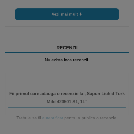
Culoare
Light Yellow
Vezi mai mult ⬇
RECENZII
Nu exista inca recenzii.
Fii primul care adauga o recenzie la „Sapun Lichid Tork
Mild 420501 S1, 1L”
Trebuie sa fii
autentificat
pentru a publica o recenzie.