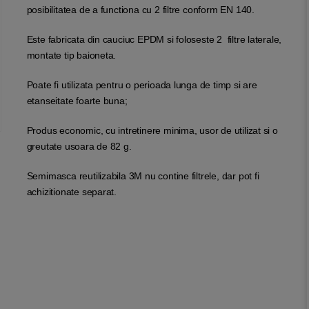
posibilitatea de a functiona cu 2 filtre conform EN 140.
Este fabricata din cauciuc EPDM si foloseste 2 filtre laterale,
montate tip baioneta.
Poate fi utilizata pentru o perioada lunga de timp si are
etanseitate foarte buna;
Produs economic, cu intretinere minima, usor de utilizat si o
greutate usoara de 82 g.
Semimasca reutilizabila 3M nu contine filtrele, dar pot fi
achizitionate separat.