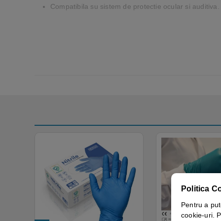
Compatibila su sistem de protectie ocular si auditiva.
Politica C
Pentru a put
cookie-uri. P