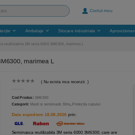
Contul meu
ecție
Ambalaje
Stocare industriala
Aprovizionar
 reutilizabila 3M seria 6000 3M6300, marimea L
 3M6300, marimea L
( Nu exista inca recenzii. )
0
out of 5
Cod Produs:
3M6300
Categorii:
Masti si semimasti, filtre
,
Protectia capului
Data expediere 18.08.2026
prin:
Semimasca reutilizabila 3M seria 6000 3M6300, care are