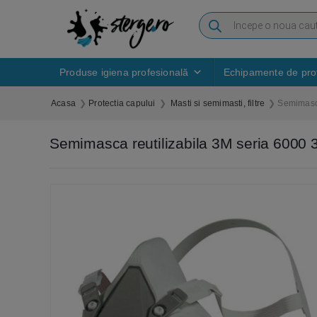
Produse igiena profesională
Echipamente de prot
Acasa
Protectia capului
Masti si semimasti, filtre
Semimasca
Semimasca reutilizabila 3M seria 6000