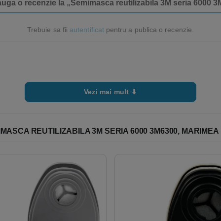
dauga o recenzie la „Semimasca reutilizabila 3M seria 6000 
Trebuie sa fii
autentificat
pentru a publica o recenzie.
Vezi mai mult ⬇
ASCA REUTILIZABILA 3M SERIA 6000 3M6300, MARIMEA 