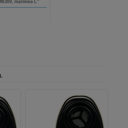
3M6300, marimea L”
L