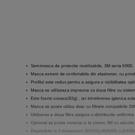
Semimasca de protectie reutilizabile, 3M seria 6000.
Masca extrem de confortabila din elastomer, cu prinde
Profilul este redus pentru a asigura o vizibilitatea opt
Masca se utilizeaza impreuna cu doua filtre cu sistem
Este foarte usoara(82g) , iar intretinerea igienica est
Masca se poate utiliza doar cu filtrele compatibile 3M, 
Utilizarea a doua filtre asigura o distriburtie uniforma 
Optional se poate conecta si la sistem 3M cu aductie
Disponibila in 3 dimensiuni S(6100),M(6200),L(6300)