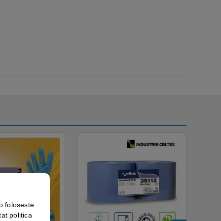
o foloseste
at politica