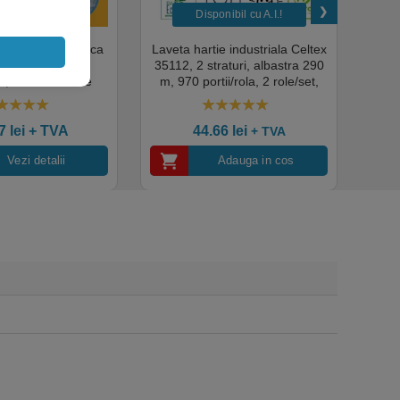
nibil cu A.I.​!
Disponibil cu A.I.​!
il albastre de unica
Laveta hartie industriala Celtex
Rola
a, SHIELD GD19,
35112, 2 straturi, albastra 290
Sup
, 100buc / cutie
m, 970 portii/rola, 2 role/set,
super
edical, HoReCa,
certificata pentru industria
albas
domeniul industrial,
alimentara, Ecolabel
00
out of 5
4.50
out of 5
tate premium
ce
07
lei
+ TVA
44.66
lei
+ TVA
Vezi detalii
Adauga in cos