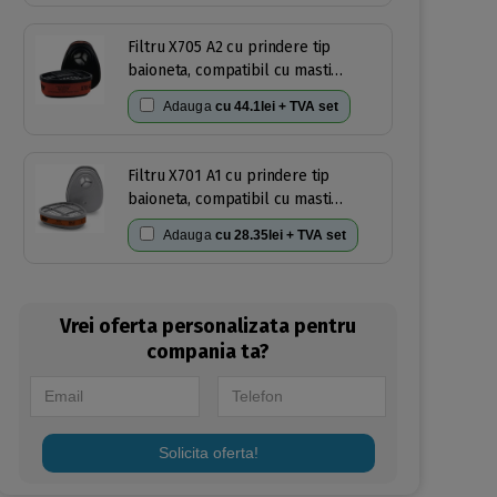
Filtru X705 A2 cu prindere tip
baioneta, compatibil cu masti
Oxyline X6,X8, 3M 6100, 3M 6200, 3M
Adauga
cu
44.1lei + TVA set
6300(2 buc/set)
Filtru X701 A1 cu prindere tip
baioneta, compatibil cu masti
Oxyline X6,X8, 3M 6100, 3M 6200, 3M
Adauga
cu
28.35lei + TVA set
6300,3M6800(2 buc/set)
Vrei oferta personalizata pentru
compania ta?
Solicita oferta!