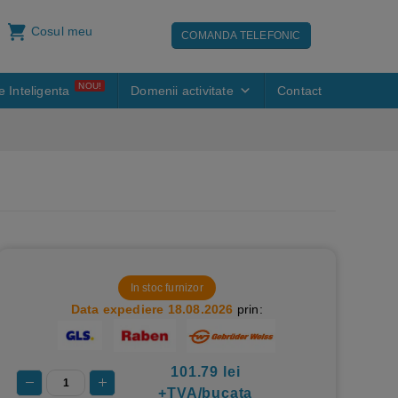
Cosul meu
COMANDA TELEFONIC
NOU!
e Inteligenta
Domenii activitate
Contact
In stoc furnizor
Data expediere 18.08.2026
prin:
101.79
lei
+TVA/bucata