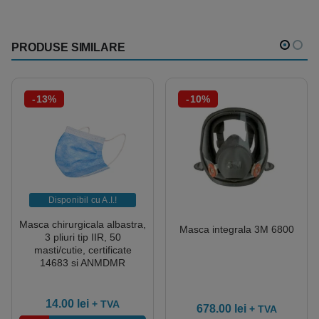
PRODUSE SIMILARE
-13%
-10%
Disponibil cu A.I.​!
Masca chirurgicala albastra,
Masca integrala 3M 6800
3 pliuri tip IIR, 50
masti/cutie, certificate
14683 si ANMDMR
14.00
lei
+ TVA
678.00
lei
+ TVA