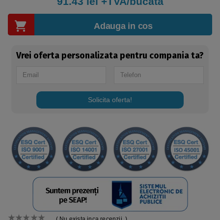
91.43
lei +TVA/bucata
Adauga in cos
Vrei oferta personalizata pentru compania ta?
Solicita oferta!
( Nu exista inca recenzii. )