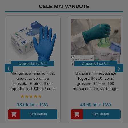
CELE MAI VANDUTE
Disponibil cu A.I.​!
Disponibil cu A.I.​!
Manusi examinare, nitril,
Manusi nitril nepudrate
albastre, de unica
Tegera 84510, verzi,
folosinta, Protect Blue,
grosime 0.1mm, 100
nepudrate, 100buc / cutie
manusi / cutie, varf deget
pentru medical, HoReCa,
texturat, certificate pentru
saloane si domeniul
industria alimentara
4.50
out of 5
industrial, calitate premium
18.05
lei
+ TVA
43.69
lei
+ TVA
Vezi detalii
Vezi detalii