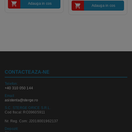
Adauga in cos
Adauga in cos
CONTACTEAZA-NE
Telefon:
+40 310 050 144
Email
asistenta@sterge.ro
S.C. STERGE ORICE S.R.L.
Cod fiscal: RO39605911
Nr. Reg. Com: J2018001962137
Depozit: