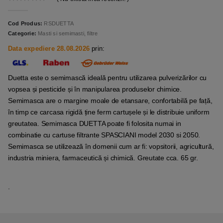
0
out of 5
Cod Produs:
RSDUETTA
Categorie:
Masti si semimasti, filtre
Data expediere 28.08.2026
prin:
Duetta este o semimască ideală pentru utilizarea pulverizărilor cu
vopsea și pesticide și în manipularea produselor chimice.
Semimasca are o margine moale de etansare, confortabilă pe față,
în timp ce carcasa rigidă ține ferm cartușele și le distribuie uniform
greutatea. Semimasca DUETTA poate fi folosita numai in
combinatie cu cartuse filtrante SPASCIANI model 2030 si 2050.
Semimasca se utilizează în domenii cum ar fi: vopsitorii, agricultură,
industria miniera, farmaceutică și chimică. Greutate cca. 65 gr.
.