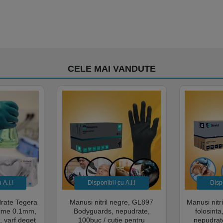
CELE MAI VANDUTE
A.I.​!
Disponibil cu A.I.​!
Dispo
drate Tegera
Manusi nitril negre, GL897
Manusi nitr
sime 0.1mm,
Bodyguards, nepudrate,
folosint
, varf deget
100buc / cutie pentru
nepudrate