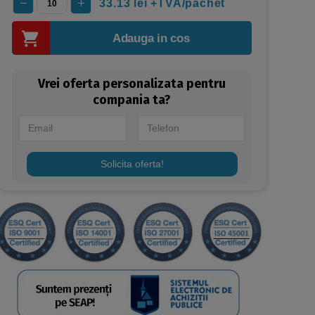
33.13
lei +TVA/pachet
Adauga in cos
Vrei oferta personalizata pentru
compania ta?
Solicita oferta!