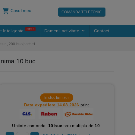
Cosul meu
COMANDA TELEFONIC
NOU!
e Inteligenta
Domenii activitate
Contact
aturi, 200 buc/pachet
minima 10 buc
In stoc furnizor
Data expediere 14.08.2026
prin:
Unitate comanda:
10 buc
sau multiplu de
10
.