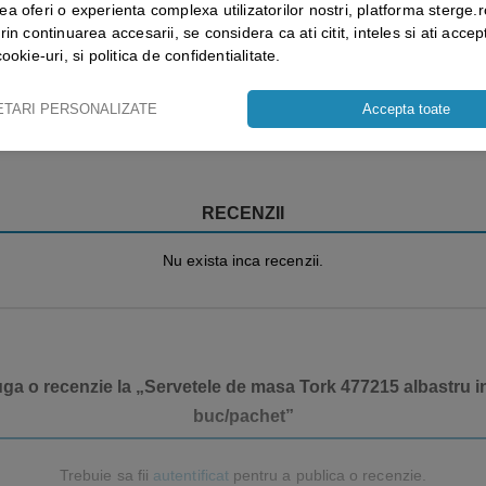
ea oferi o experienta complexa utilizatorilor nostri, platforma sterge.r
2
rin continuarea accesarii, se considera ca ati citit, inteles si ati accept
cookie-uri, si politica de confidentialitate.
Vezi mai mult ⬇
ETARI PERSONALIZATE
Accepta toate
RECENZII
Nu exista inca recenzii.
uga o recenzie la „Servetele de masa Tork 477215 albastru inc
buc/pachet”
Trebuie sa fii
autentificat
pentru a publica o recenzie.