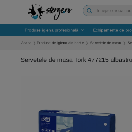
Produse igiena profesională
Echipamente de prot
Acasa
Produse de igiena din hartie
Servetele de masa
Se
Servetele de masa Tork 477215 albastru