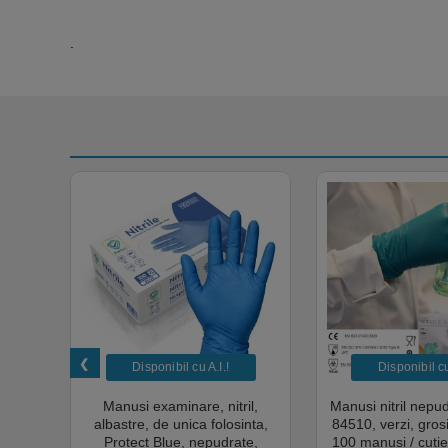
.
Disponibil cu A.I.​!
Disponibil cu 
unica
Manusi examinare, nitril,
Manusi nitril nepu
k,
albastre, de unica folosinta,
84510, verzi, gro
tie
Protect Blue, nepudrate,
100 manusi / cutie