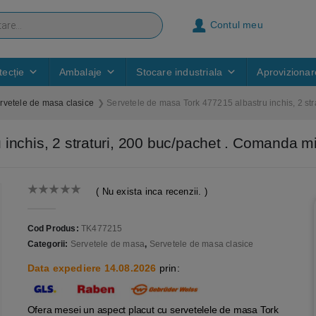
Contul meu
ecție
Ambalaje
Stocare industriala
Aprovizionar
rvetele de masa clasice
Servetele de masa Tork 477215 albastru inchis, 2 str
 inchis, 2 straturi, 200 buc/pachet . Comanda 
( Nu exista inca recenzii. )
0
out of 5
Cod Produs:
TK477215
Categorii:
Servetele de masa
,
Servetele de masa clasice
Data expediere 14.08.2026
prin:
Ofera mesei un aspect placut cu servetelele de masa Tork