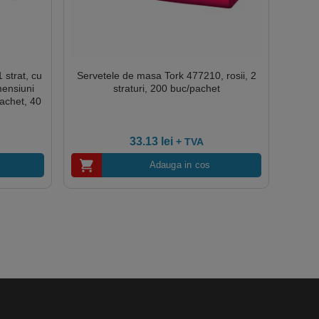
 strat, cu
Servetele de masa Tork 477210, rosii, 2
mensiuni
straturi, 200 buc/pachet
achet, 40
33.13
lei
+ TVA
Adauga in cos