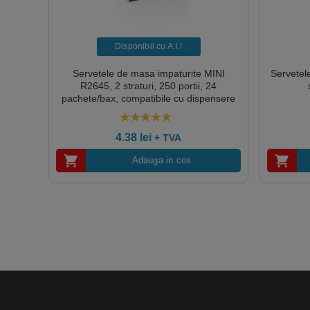
Disponibil cu A.I.​!
Servetele de masa impaturite MINI
Servetel
R2645, 2 straturi, 250 portii, 24
pachete/bax, compatibile cu dispensere
N10
5.00
out of 5
4.38
lei
+ TVA
Adauga in cos