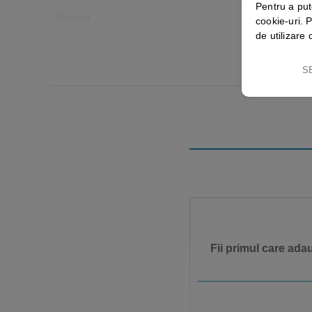
Pentru a put
Straturi
cookie-uri. P
de utilizare 
Grad alb
S
Fii primul care ada