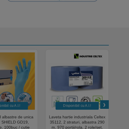
nibil cu A.I.​!
Disponibil cu A.I.​!
il albastre de unica
Laveta hartie industriala Celtex
Rola
a, SHIELD GD19,
35112, 2 straturi, albastra 290
Sup
, 100buc / cutie
m, 970 portii/rola, 2 role/set,
super