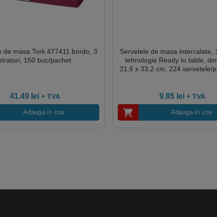
e de masa Tork 477411 bordo, 3
Servetele de masa intercalate, 1
straturi, 150 buc/pachet
tehnologie Ready to table, di
21,6 x 33,2 cm, 224 servetele/p
pachete/bax
41.49
lei
9.85
lei
+ TVA
+ TVA
Adauga in cos
Adauga in cos