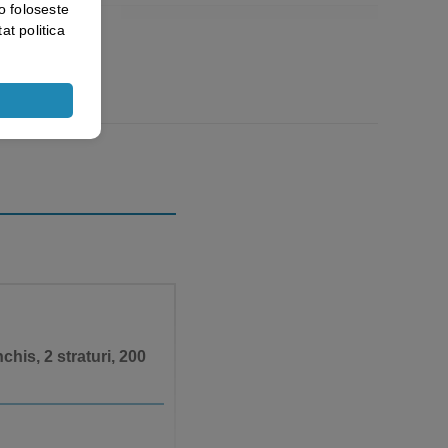
o foloseste
at politica
his, 2 straturi, 200