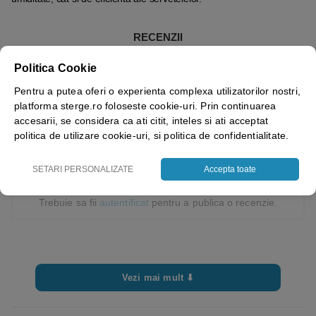
RECENZII
Nu exista inca recenzii.
Politica Cookie
Pentru a putea oferi o experienta complexa utilizatorilor nostri,
platforma sterge.ro foloseste cookie-uri. Prin continuarea
accesarii, se considera ca ati citit, inteles si ati acceptat
politica de utilizare cookie-uri, si politica de confidentialitate.
Fii primul care adauga o recenzie la „Servetele umede
dezinfectante pentru maini 72 bucati/pachet”
SETARI PERSONALIZATE
Accepta toate
Trebuie sa fii
autentificat
pentru a publica o recenzie.
Vezi mai mult ⬇