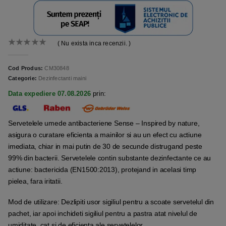
( Nu exista inca recenzii. )
0
out of 5
Cod Produs:
CM30848
Categorie:
Dezinfectanti maini
Data expediere 07.08.2026
prin:
Servetelele umede antibacteriene Sense – Inspired by nature,
asigura o curatare eficienta a mainilor si au un efect cu actiune
imediata, chiar in mai putin de 30 de secunde distrugand peste
99% din bacterii. Servetelele contin substante dezinfectante ce au
actiune: bactericida (EN1500:2013), protejand in acelasi timp
pielea, fara iritatii.
Mod de utilizare: Dezlipiti usor sigiliul pentru a scoate servetelul din
pachet, iar apoi inchideti sigiliul pentru a pastra atat nivelul de
umiditate, cat si de eficienta ale servetelelor.