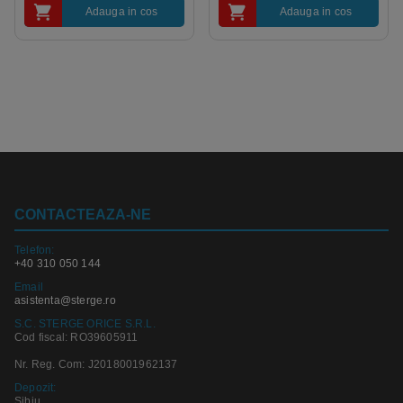
Adauga in cos
Adauga in cos
CONTACTEAZA-NE
Telefon:
+40 310 050 144
Email
asistenta@sterge.ro
S.C. STERGE ORICE S.R.L.
Cod fiscal: RO39605911
Nr. Reg. Com: J2018001962137
Depozit:
Sibiu