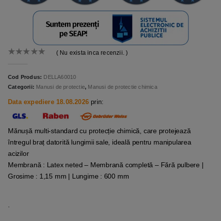
( Nu exista inca recenzii. )
0
out of 5
Cod Produs:
DELLA60010
Categorii:
Manusi de protectie
,
Manusi de protectie chimica
Data expediere 18.08.2026
prin:
Mănușă multi-standard cu protecție chimică, care protejează
întregul braț datorită lungimii sale, ideală pentru manipularea
acizilor
Membrană : Latex neted – Membrană completă – Fără pulbere |
Grosime : 1,15 mm | Lungime : 600 mm
.