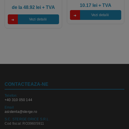
5.00
out of 5
10.17
lei
+ TVA
de la
48.92
lei
+ TVA
Vezi detalii
Vezi detalii
CONTACTEAZA-NE
Telefon:
+40 310 050 144
Email
asistenta@sterge.ro
S.C. STERGE ORICE S.R.L.
Cod fiscal: RO39605911