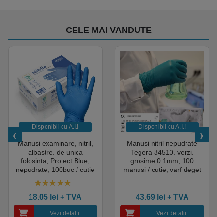
CELE MAI VANDUTE
Disponibil cu A.I.​!
Disponibil cu A.I.​!
Manusi examinare, nitril,
Manusi nitril nepudrate
albastre, de unica
Tegera 84510, verzi,
folosinta, Protect Blue,
grosime 0.1mm, 100
nepudrate, 100buc / cutie
manusi / cutie, varf deget
pentru medical, HoReCa,
texturat, certificate pentru
saloane si domeniul
industria alimentara
4.50
out of 5
industrial, calitate premium
18.05
lei
+ TVA
43.69
lei
+ TVA
Vezi detalii
Vezi detalii