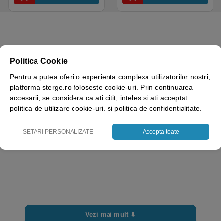
Greutate
0.409 kg
Politica Cookie
Brand
Pentru a putea oferi o experienta complexa utilizatorilor nostri,
Delta Plus
platforma sterge.ro foloseste cookie-uri. Prin continuarea
Culoare
accesarii, se considera ca ati citit, inteles si ati acceptat
Negru
politica de utilizare cookie-uri, si politica de confidentialitate.
Marime
10/11
SETARI PERSONALIZATE
Accepta toate
Vezi mai mult ⬇