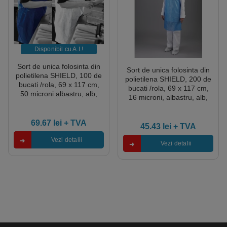
Disponibil cu A.I.​!
Sort de unica folosinta din
Sort de unica folosinta din
polietilena SHIELD, 100 de
polietilena SHIELD, 200 de
bucati /rola, 69 x 117 cm,
bucati /rola, 69 x 117 cm,
50 microni albastru, alb,
16 microni, albastru, alb,
certificat pentru industria
rosu, galben, verde,
alimentara,HACCP
portocaliu, roz, HACCP
69.67
lei
+ TVA
45.43
lei
+ TVA
Vezi detalii
Vezi detalii