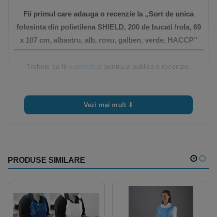
Fii primul care adauga o recenzie la „Sort de unica
folosinta din polietilena SHIELD, 200 de bucati /rola, 69
x 107 cm, albastru, alb, rosu, galben, verde, HACCP”
Trebuie sa fii
autentificat
pentru a publica o recenzie.
Vezi mai mult ⬇
PRODUSE SIMILARE