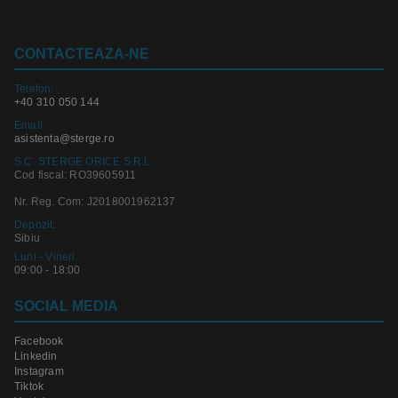
CONTACTEAZA-NE
Telefon:
+40 310 050 144
Email
asistenta@sterge.ro
S.C. STERGE ORICE S.R.L.
Cod fiscal: RO39605911
Nr. Reg. Com: J2018001962137
Depozit:
Sibiu
Luni - Vineri:
09:00 - 18:00
SOCIAL MEDIA
Facebook
Linkedin
Instagram
Tiktok