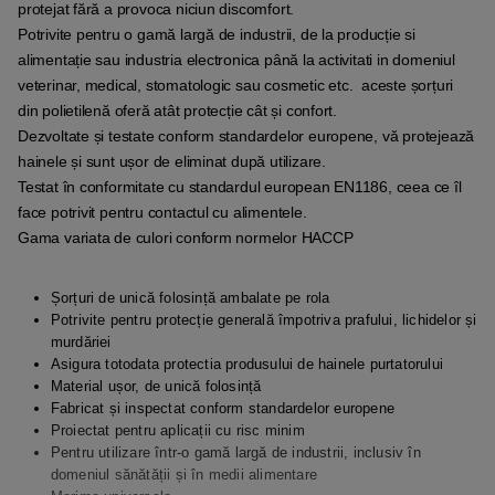
protejat fără a provoca niciun discomfort.
Potrivite pentru o gamă largă de industrii, de la producție si
alimentație sau industria electronica până la activitati in domeniul
veterinar, medical, stomatologic sau cosmetic etc. aceste șorțuri
din polietilenă oferă atât protecție cât și confort.
Dezvoltate și testate conform standardelor europene, vă protejează
hainele și sunt ușor de eliminat după utilizare.
Testat în conformitate cu standardul european EN1186, ceea ce îl
face potrivit pentru contactul cu alimentele.
Gama variata de culori conform normelor HACCP
Șorțuri de unică folosință ambalate pe rola
Potrivite pentru protecție generală împotriva prafului, lichidelor și
murdăriei
Asigura totodata protectia produsului de hainele purtatorului
Material ușor, de unică folosință
Fabricat și inspectat conform standardelor europene
Proiectat pentru aplicații cu risc minim
Pentru utilizare într-o gamă largă de industrii, inclusiv în
domeniul sănătății și în medii alimentare