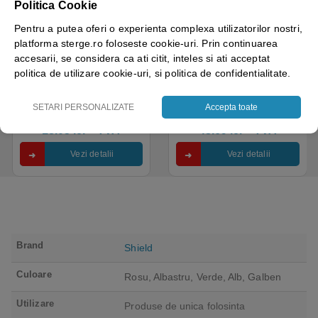
Politica Cookie
Disponibil cu A.I.​!
Disponibil cu A.I.​!
Pentru a putea oferi o experienta complexa utilizatorilor nostri,
platforma sterge.ro foloseste cookie-uri. Prin continuarea
Manusi examinare, nitril,
Manusi nitril nepudrate
accesarii, se considera ca ati citit, inteles si ati acceptat
albastre, de unica
Tegera 84510, verzi,
politica de utilizare cookie-uri, si politica de confidentialitate.
folosinta, Protect Blue,
grosime 0.1mm, 100
nepudrate, 100buc / cutie
manusi / cutie, varf deget
pentru medical, HoReCa,
texturat, certificate pentru
SETARI PERSONALIZATE
Accepta toate
saloane si domeniul
industria alimentara
4.50
out of 5
industrial, calitate premium
18.05
lei
+ TVA
43.69
lei
+ TVA
Vezi detalii
Vezi detalii
Brand
Shield
Culoare
Rosu, Albastru, Verde, Alb, Galben
Utilizare
Produse de unica folosinta