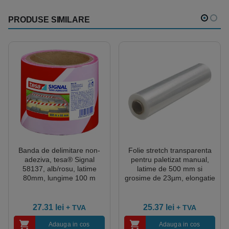
PRODUSE SIMILARE
Banda de delimitare non-
Folie stretch transparenta
adeziva, tesa® Signal
pentru paletizat manual,
58137, alb/rosu, latime
latime de 500 mm si
80mm, lungime 100 m
grosime de 23µm, elongatie
140%, greutate bruta 2.3kg
27.31
lei
25.37
lei
+ TVA
+ TVA
Adauga in cos
Adauga in cos