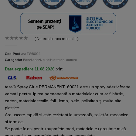
( Nu exista inca recenzii. )
0
out of 5
Cod Produs:
TS60021
Categorie:
Benzi adezive, folie stretch, cuttere
Data expediere 11.08.2026
prin:
tesa® Spray Glue PERMANENT 60021 este un spray adeziv foarte
versatil pentru lipirea permanentă a materialelor cum ar fi hârtie,
carton, materiale textile, folii, lemn, piele, polistiren şi multe alte
plastice.
Are uscare rapidă și este rezistent la umezeală, solicitări mecanice
și termice.
Se poate folosi pentru suprafete mari, materiale cu greutate mică
spre medie, cu suprafețe netede sau neregulate.