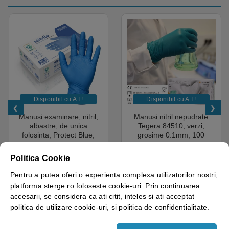
Disponibil cu A.I.​!
Disponibil cu A.I.​!
Manusi examinare, nitril,
Manusi nitril nepudrate
albastre, de unica
Tegera 84510, verzi,
folosinta, Protect Blue,
grosime 0.1mm, 100
nepudrate, 100buc / cutie
manusi / cutie, varf deget
pentru medical, HoReCa,
texturat, certificate pentru
Politica Cookie
saloane si domeniul
industria alimentara
4.50
out of 5
industrial, calitate premium
18.05
lei
+ TVA
43.69
lei
+ TVA
Pentru a putea oferi o experienta complexa utilizatorilor nostri,
platforma sterge.ro foloseste cookie-uri. Prin continuarea
Vezi detalii
Vezi detalii
accesarii, se considera ca ati citit, inteles si ati acceptat
politica de utilizare cookie-uri, si politica de confidentialitate.