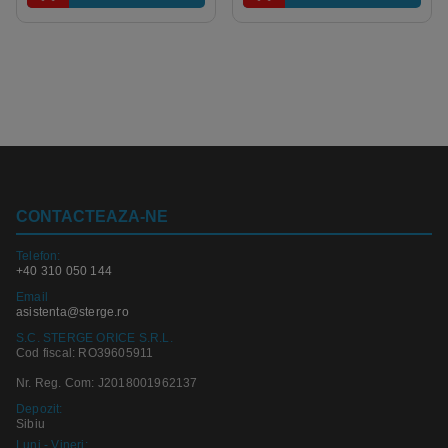
CONTACTEAZA-NE
Telefon:
+40 310 050 144
Email
asistenta@sterge.ro
S.C. STERGE ORICE S.R.L.
Cod fiscal: RO39605911
Nr. Reg. Com: J2018001962137
Depozit:
Sibiu
Luni - Vineri: