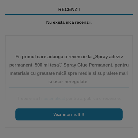
piele, polistiren şi multe alte plastice.
RECENZII
• Se poate folosi pentru suprafete mari,
Nu exista inca recenzii.
materiale cu greutate mică spre medie, cu
suprafețe netede sau neregulate
• Spray-ul este soluția ideală pentru lipirea
sigură, curată, rapidă și eficientă a suprafețelor
întinse
Fii primul care adauga o recenzie la „Spray adeziv
permanent, 500 ml tesa® Spray Glue Permanent, pentru
materiale cu greutate mică spre medie si suprafete mari
si usor neregulate”
Trebuie sa fii
autentificat
pentru a publica o recenzie.
Vezi mai mult ⬇