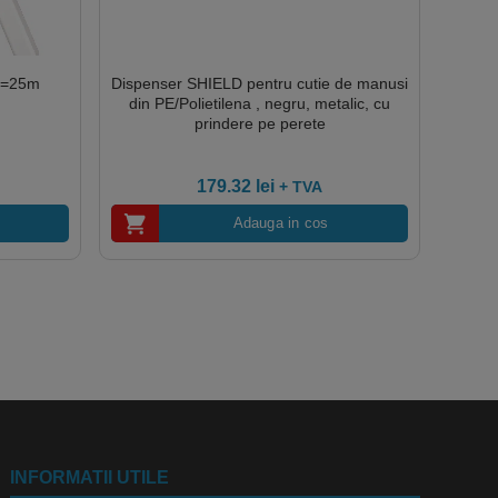
 L=25m
Dispenser SHIELD pentru cutie de manusi
din PE/Polietilena , negru, metalic, cu
prindere pe perete
179.32
lei
+ TVA
Adauga in cos
INFORMATII UTILE