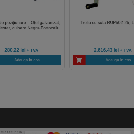
e poziționare – Oțel galvanizat,
Troliu cu sufa RUP502-25,
liester, culoare Negru-Portocaliu
280.22
lei
2,616.43
lei
+ TVA
+ TVA
Adauga in cos
Adauga in cos