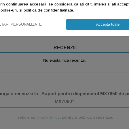
rin continuarea accesarii, se considera ca ati citit, inteles si ati accept
cookie-uri, si politica de confidentialitate.
Vezi mai mult ⬇
ETARI PERSONALIZATE
Accepta toate
RECENZII
Nu exista inca recenzii.
dauga o recenzie la „Suport pentru dispenserul MX7850 de pr
MX7060”
Trebuie sa fii
autentificat
pentru a publica o recenzie.