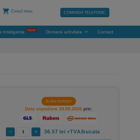
Cosul meu
COMANDA TELEFONIC
NOU!
e Inteligenta
Domenii activitate
Contact
In stoc furnizor
Data expediere 28.08.2026
prin:
36.57
lei +TVA/bucata