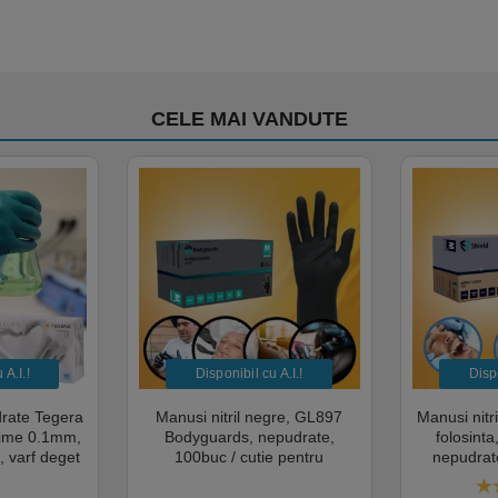
CELE MAI VANDUTE
A.I.​!
Disponibil cu A.I.​!
Dispo
drate Tegera
Manusi nitril negre, GL897
Manusi nitr
sime 0.1mm,
Bodyguards, nepudrate,
folosint
, varf deget
100buc / cutie pentru
nepudrate
cate pentru
examinare, pentru Medical,
pentru M
mentara
HoReCa, saloane si domeniul
saloane si 