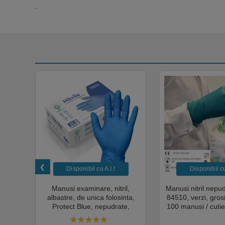
.
Disponibil cu A.I.​!
Disponibil cu 
unica
Manusi examinare, nitril,
Manusi nitril nepu
k,
albastre, de unica folosinta,
84510, verzi, gro
tie
Protect Blue, nepudrate,
100 manusi / cutie
al,
100buc / cutie pentru medical,
texturat, certifi
rial,
HoReCa, saloane si domeniul
industria ali