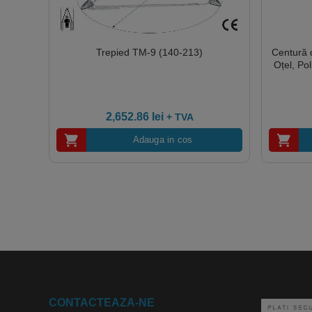
Trepied TM-9 (140-213)
Centură d
Oțel, Po
2,652.86
lei
+ TVA
Adauga in cos
CONTACTEAZA-NE