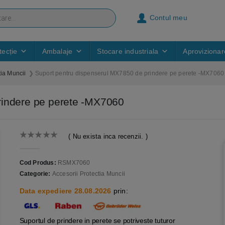
Contul meu
ecție
Ambalaje
Stocare industriala
Aprovizionar
tia Muncii
Suport pentru dispenserul MX7850 de prindere pe perete -MX7060
rindere pe perete -MX7060
( Nu exista inca recenzii. )
0
out of 5
Cod Produs:
RSMX7060
Categorie:
Accesorii Protectia Muncii
Data expediere 28.08.2026
prin:
Suportul de prindere in perete se potriveste tuturor