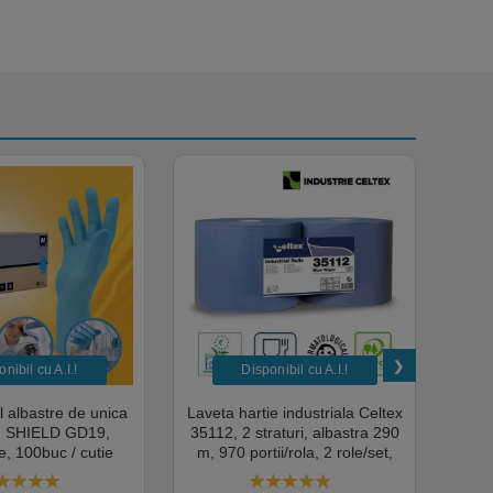
nibil cu A.I.​!
Disponibil cu A.I.​!
il albastre de unica
Laveta hartie industriala Celtex
Rola
a, SHIELD GD19,
35112, 2 straturi, albastra 290
Sup
, 100buc / cutie
m, 970 portii/rola, 2 role/set,
super
edical, HoReCa,
certificata pentru industria
albas
domeniul industrial,
alimentara, Ecolabel