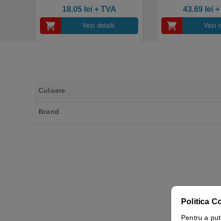
4.50
out of 5
industrial, calitate premium
18.05
lei
+ TVA
43.69
lei
+
Vezi detalii
Vezi d
Culoare
Brand
Politica C
Pentru a put