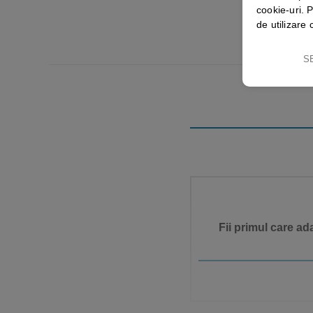
cookie-uri. P
de utilizare 
S
Fii primul care a