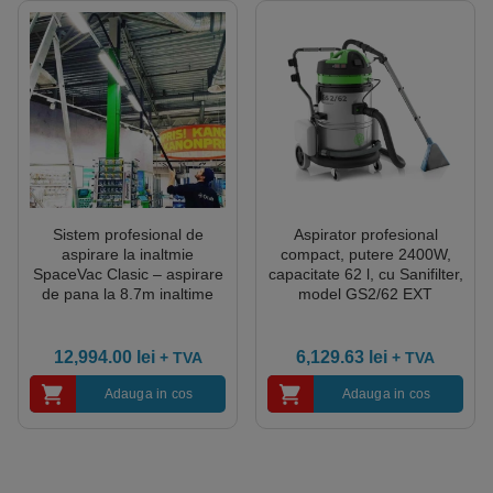
Sistem profesional de
Aspirator profesional
aspirare la inaltmie
compact, putere 2400W,
SpaceVac Clasic – aspirare
capacitate 62 l, cu Sanifilter,
de pana la 8.7m inaltime
model GS2/62 EXT
SV38-VK
12,994.00
lei
6,129.63
lei
+ TVA
+ TVA
Adauga in cos
Adauga in cos