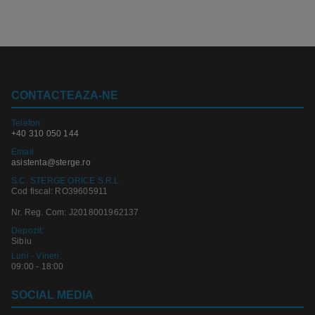
CONTACTEAZA-NE
Telefon:
+40 310 050 144
Email
asistenta@sterge.ro
S.C. STERGE ORICE S.R.L.
Cod fiscal: RO39605911
Nr. Reg. Com: J2018001962137
Depozit:
Sibiu
Luni - Vineri:
09:00 - 18:00
SOCIAL MEDIA