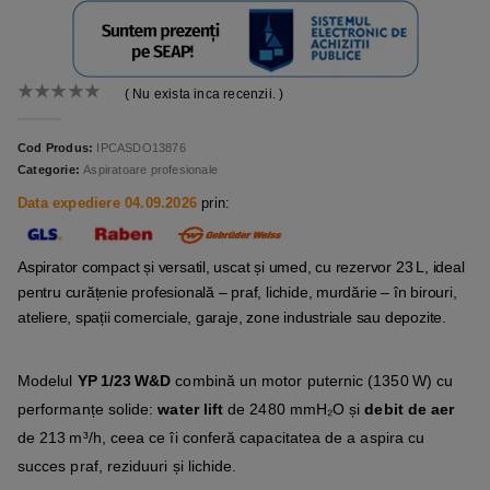
( Nu exista inca recenzii. )
0
out of 5
Cod Produs:
IPCASDO13876
Categorie:
Aspiratoare profesionale
Data expediere 04.09.2026
prin:
Aspirator compact și versatil, uscat și umed, cu rezervor 23 L, ideal
pentru curățenie profesională – praf, lichide, murdărie – în birouri,
ateliere, spații comerciale, garaje, zone industriale sau depozite.
Modelul
YP 1/23 W&D
combină un motor puternic (1350 W) cu
performanțe solide:
water lift
de 2480 mmH₂O și
debit de aer
de 213 m³/h, ceea ce îi conferă capacitatea de a aspira cu
succes praf, reziduuri și lichide.