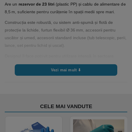
Are un
rezervor de 23 litri
(plastic PP) și cablu de alimentare de
8,5 m, suficiente pentru curățenie în spații medii spre mari.
Construcția este robustă, cu sistem anti‑spumă și flotă de
protecție la lichide, furtun flexibil Ø 36 mm, accesorii pentru
uscător și umed, accesorii standard incluse (tub telescopic, perii,
lance, set pentru lichid și uscat).
Designul îl face potrivit pentru utilizare intensă în sectoare
diverse: HoReCa, întreținere clădiri, ateliere, logistică, spații de
Vezi mai mult ⬇
producție ușoară, curățenie după lucrări etc.
📐 SPECIFICAȚII TEHNICE
Specificație
Valoare / Detaliu
CELE MAI VANDUTE
Tip aspirator
Umed & uscat (Wet & Dry)
Motor
1,350 W
(putere max)