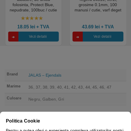
folosinta, Protect Blue,
grosime 0.1mm, 100
nepudrate, 100buc / cutie
manusi / cutie, varf deget
pentru medical, HoReCa,
texturat, certificate pentru
saloane si domeniul
industria alimentara
4.50
out of 5
industrial, calitate premium
18.05
lei
+ TVA
43.69
lei
+ TVA
Vezi detalii
Vezi detalii
Brand
JALAS – Ejendals
Marime
36, 37, 38, 39, 40, 41, 42, 43, 44, 45, 46, 47
Culoare
Negru, Galben, Gri
Politica Cookie
Pentru a putea oferi o experienta complexa utilizatorilor nostri,