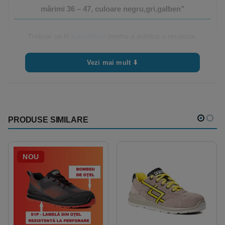
mărimi 36 – 47, culoare negru,gri,galben”
Trebuie sa fii
autentificat
pentru a publica o recenzie.
Vezi mai mult ⬇
PRODUSE SIMILARE
NOU