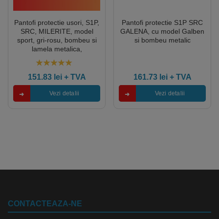
Pantofi protectie usori, S1P,
Pantofi protectie S1P SRC
SRC, MILERITE, model
GALENA, cu model Galben
sport, gri-rosu, bombeu si
si bombeu metalic
lamela metalica,
respirabilitate si confort,
Coverguard
5.00
out of 5
151.83
lei
+ TVA
161.73
lei
+ TVA
Vezi detalii
Vezi detalii
CONTACTEAZA-NE