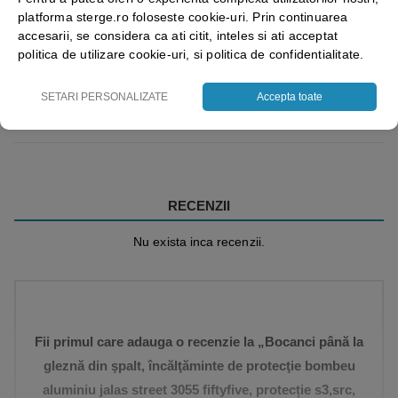
platforma sterge.ro foloseste cookie-uri. Prin continuarea
accesarii, se considera ca ati citit, inteles si ati acceptat
politica de utilizare cookie-uri, si politica de confidentialitate.
SETARI PERSONALIZATE
Accepta toate
Vezi mai mult ⬇
RECENZII
Nu exista inca recenzii.
Fii primul care adauga o recenzie la „Bocanci până la
gleznă din şpalt, încălţăminte de protecţie bombeu
aluminiu jalas street 3055 fiftyfive, protecție s3,src,