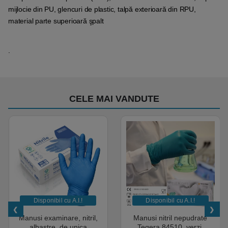
mijlocie din PU, glencuri de plastic, talpă exterioară din RPU,
material parte superioară şpalt
.
CELE MAI VANDUTE
Disponibil cu A.I.​!
Disponibil cu A.I.​!
Manusi examinare, nitril,
Manusi nitril nepudrate
albastre, de unica
Tegera 84510, verzi,