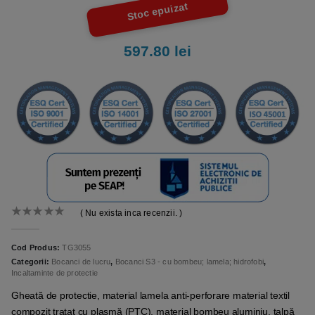
Stoc epuizat
597.80
lei
( Nu exista inca recenzii. )
0
out of 5
Cod Produs:
TG3055
Categorii:
Bocanci de lucru
,
Bocanci S3 - cu bombeu; lamela; hidrofobi
,
Incaltaminte de protectie
Gheată de protectie, material lamela anti-perforare material textil
compozit tratat cu plasmă (PTC), material bombeu aluminiu, talpă