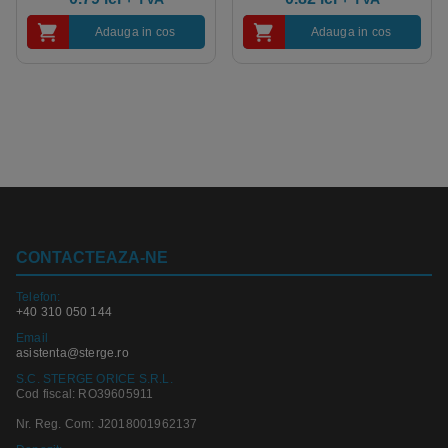
Adauga in cos
Adauga in cos
CONTACTEAZA-NE
Telefon:
+40 310 050 144
Email
asistenta@sterge.ro
S.C. STERGE ORICE S.R.L.
Cod fiscal: RO39605911
Nr. Reg. Com: J2018001962137