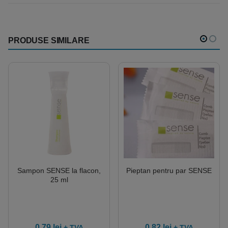
PRODUSE SIMILARE
Sampon SENSE la flacon,
Pieptan pentru par SENSE
25 ml
0.79
lei
0.82
lei
+ TVA
+ TVA