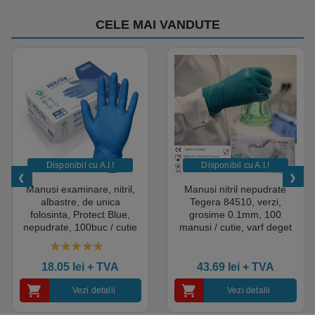
CELE MAI VANDUTE
Disponibil cu A.I.​!
Disponibil cu A.I.​!
Manusi examinare, nitril,
Manusi nitril nepudrate
albastre, de unica
Tegera 84510, verzi,
folosinta, Protect Blue,
grosime 0.1mm, 100
nepudrate, 100buc / cutie
manusi / cutie, varf deget
pentru medical, HoReCa,
texturat, certificate pentru
saloane si domeniul
industria alimentara
4.50
out of 5
industrial, calitate premium
18.05
lei
+ TVA
43.69
lei
+ TVA
Vezi detalii
Vezi detalii