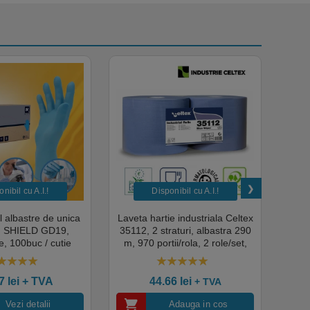
nibil cu A.I.​!
Disponibil cu A.I.​!
il albastre de unica
Laveta hartie industriala Celtex
Rola
a, SHIELD GD19,
35112, 2 straturi, albastra 290
Sup
, 100buc / cutie
m, 970 portii/rola, 2 role/set,
super
edical, HoReCa,
certificata pentru industria
albas
domeniul industrial,
alimentara, Ecolabel
00
out of 5
4.50
out of 5
tate premium
ce
07
lei
+ TVA
44.66
lei
+ TVA
Vezi detalii
Adauga in cos