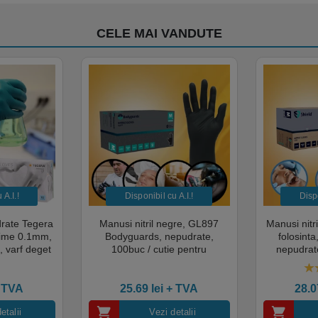
CELE MAI VANDUTE
A.I.​!
Disponibil cu A.I.​!
Dispo
drate Tegera
Manusi nitril negre, GL897
Manusi nitr
sime 0.1mm,
Bodyguards, nepudrate,
folosint
, varf deget
100buc / cutie pentru
nepudrate
cate pentru
examinare, pentru Medical,
pentru M
mentara
HoReCa, saloane si domeniul
saloane si 
5.
industrial, calitate premium
cali
 TVA
25.69
lei
+ TVA
28.
etalii
Vezi detalii