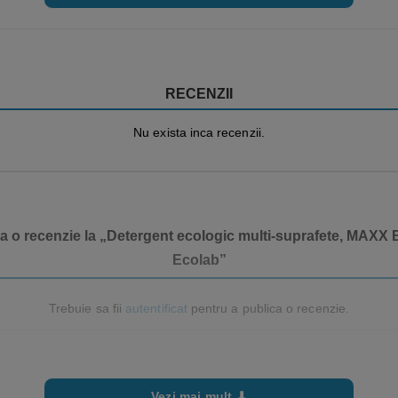
RECENZII
Nu exista inca recenzii.
ga o recenzie la „Detergent ecologic multi-suprafete, MAXX
Ecolab”
Trebuie sa fii
autentificat
pentru a publica o recenzie.
Vezi mai mult ⬇