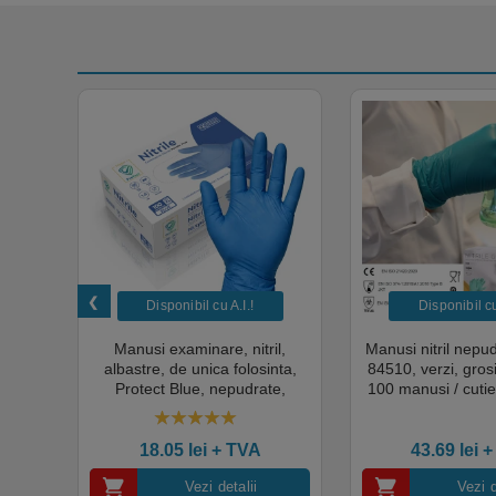
Culoare:
Albastru deschis
Parfum:
Ușor, fresh
pH:
Neutru
Disponibil cu A.I.​!
Disponibil cu 
unica
Manusi examinare, nitril,
Manusi nitril nepu
k,
albastre, de unica folosinta,
84510, verzi, gro
tie
Protect Blue, nepudrate,
100 manusi / cutie
al,
100buc / cutie pentru medical,
texturat, certifi
rial,
HoReCa, saloane si domeniul
industria ali
4.50
out of 5
industrial, calitate premium
18.05
lei
+ TVA
43.69
lei
+
Vezi detalii
Vezi d