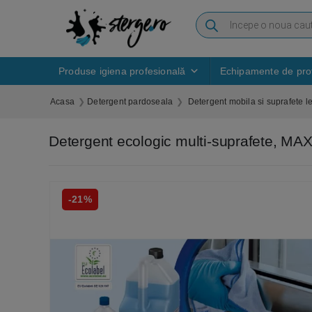
Produse igiena profesională
Echipamente de prot
Acasa
Detergent pardoseala
Detergent mobila si suprafete 
Detergent ecologic multi-suprafete, M
-21%