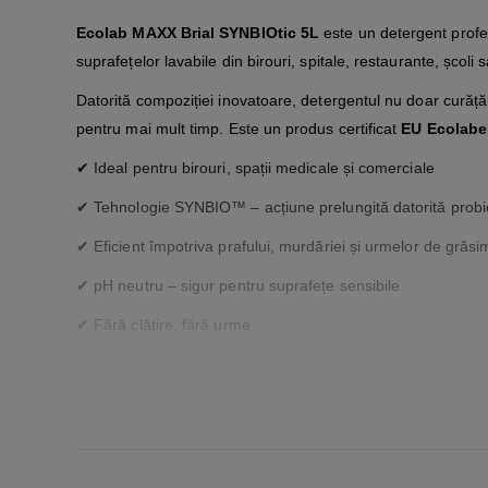
Ecolab MAXX Brial SYNBIOtic 5L
este un detergent profe
suprafețelor lavabile din birouri, spitale, restaurante, școli 
Datorită compoziției inovatoare, detergentul nu doar curăță
pentru mai mult timp. Este un produs certificat
EU Ecolabe
✔ Ideal pentru birouri, spații medicale și comerciale
✔ Tehnologie SYNBIO™ – acțiune prelungită datorită probio
✔ Eficient împotriva prafului, murdăriei și urmelor de grăsi
✔ pH neutru – sigur pentru suprafețe sensibile
✔ Fără clătire, fără urme
✔ Certificat Ecolabel și Cradle to Cradle™
✔ Parfum proaspăt, neiritant
Ambalaj:
Canistră 5L
Utilizare:
Cu mopuri manuale sau echipamente automate