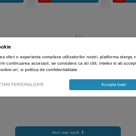
5 kg
ookie
ECOLAB
ea oferi o experienta complexa utilizatorilor nostri, platforma sterge.r
rin continuarea accesarii, se considera ca ati citit, inteles si ati accept
cookie-uri, si politica de confidentialitate.
ETARI PERSONALIZATE
Accepta toate
Vezi mai mult ⬇