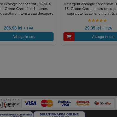
nt ecologic concentrat , TANEX
Detergent ecologic concentrat
nd, Green Care, 4 in 1, pentru
15, Green Care, pentru orice pa
re, curățare intensa sau decapare
suprafete lavabile, din piatră,
ilor și suprafețelor, 5L, certificat
lemn lacuit, linoleum, PVC, PUR,
abel Score, Ecolabel, Cradle-to-
sticlă, ceramică, metal, 1L, cer
5.00
out of 5
CLP Free, Biodegradabil complet
Ecolabel, Nordic Swan, Cradle-t
206.98
lei
29.35
lei
+ TVA
+ TVA
Biodegradabil complet, Dilut
Adauga in cos
Adauga in cos