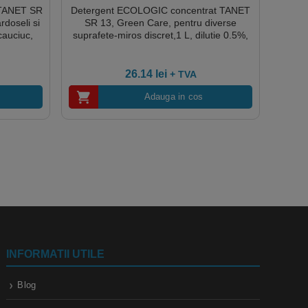
, TANET SR
Detergent ECOLOGIC concentrat TANET
rdoseli si
SR 13, Green Care, pentru diverse
 cauciuc,
suprafete-miros discret,1 L, dilutie 0.5%,
 plastic,
certificat Ecolabel, CLP free
tificare
o Cradle,
26.14
lei
+ TVA
ie 0,5%
Adauga in cos
INFORMATII UTILE
Blog