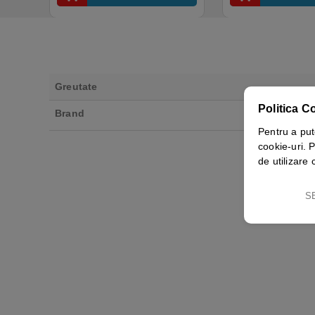
Greutate
Politica C
Brand
Pentru a put
cookie-uri. P
de utilizare 
S