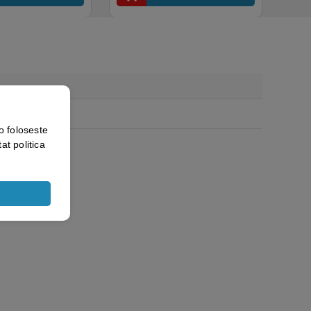
o foloseste
at politica