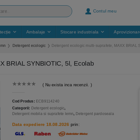
Contul meu
ecție
Ambalaje
Stocare industriala
Aprovizionar
lemn
Detergent ecologic
Detergent ecologic multi-suprafete, MAXX BRIAL 
AXX BRIAL SYNBIOTIC, 5l, Ecolab
( Nu exista inca recenzii. )
0
out of 5
Cod Produs:
ECB9114240
Categorii:
Detergent ecologic
,
Detergent mobila si suprafete lemn
,
Detergent pardoseala
Data expediere 18.08.2026
prin: