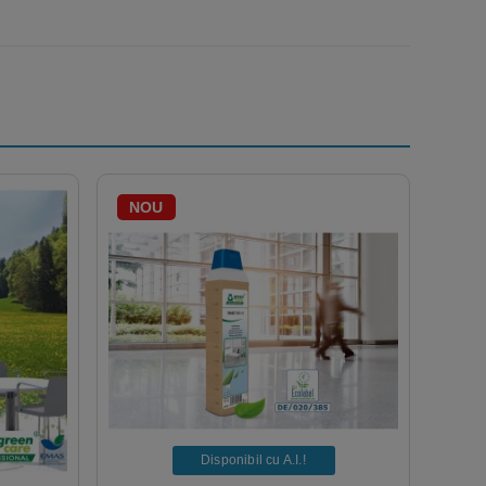
NOU
Disponibil cu A.I.​!