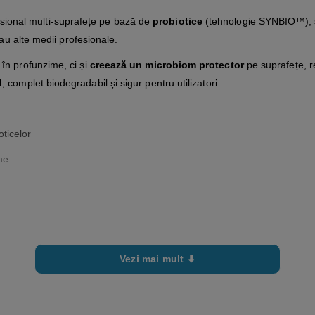
sional multi-suprafețe pe bază de
probiotice
(tehnologie SYNBIO™), sp
sau alte medii profesionale.
 în profunzime, ci și
creează un microbiom protector
pe suprafețe, r
l
, complet biodegradabil și sigur pentru utilizatori.
ticelor
me
Vezi mai mult ⬇