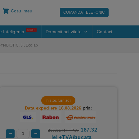
Cosul meu
COMANDA TELEFONIC
NOU!
e Inteligenta
Domenii activitate
Contact
SYNBIOTIC, 5l, Ecolab
In stoc furnizor
Data expediere 18.08.2026
prin:
187.32
236.31 lei+ TVA
lei +TVA/bucata