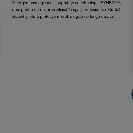
Detergent ecologic multi-suprafețe cu tehnologie SYNBIO™,
ideal pentru întreținerea zilnică în spații profesionale. Curăță
eficient și oferă protecție microbiologică de lungă durată.