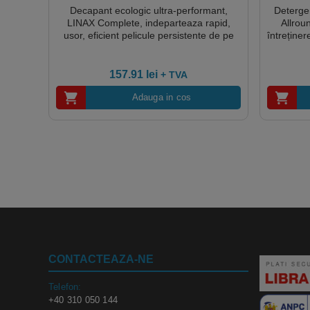
Decapant ecologic ultra-performant,
Deterge
LINAX Complete, indeparteaza rapid,
Allrou
usor, eficient pelicule persistente de pe
întreține
pardoseli, fara clatire 5L, Certificat Nordic
a pardosel
Swan, Ecolabel Austria, CLP free,
A+ Air L
Biodegradabil Complet
Cradle, 
157.91
lei
+ TVA
Adauga in cos
CONTACTEAZA-NE
Telefon:
+40 310 050 144