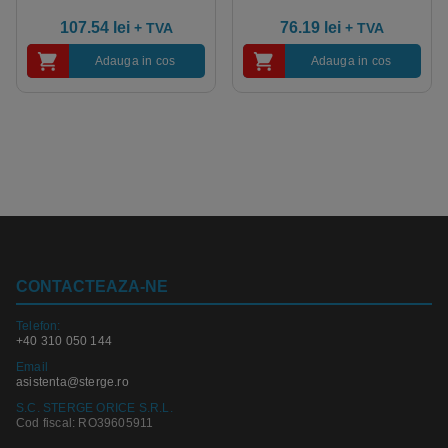
107.54
lei
76.19
lei
+ TVA
+ TVA
Adauga in cos
Adauga in cos
CONTACTEAZA-NE
Telefon:
+40 310 050 144
Email
asistenta@sterge.ro
S.C. STERGE ORICE S.R.L.
Cod fiscal: RO39605911