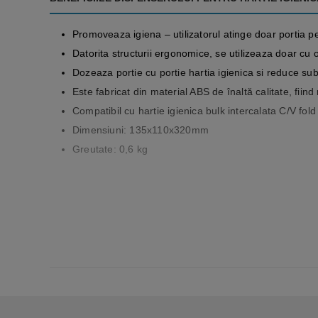
Promoveaza igiena – utilizatorul atinge doar portia p
Datorita structurii ergonomice, se utilizeaza doar cu
Dozeaza portie cu portie hartia igienica si reduce sub
Este fabricat din material ABS de înaltă calitate, fiind 
Compatibil cu hartie igienica bulk intercalata C/V fold
Dimensiuni: 135x110x320mm
Greutate: 0,6 kg