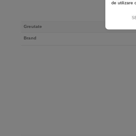
de utilizare 
S
Greutate
Brand