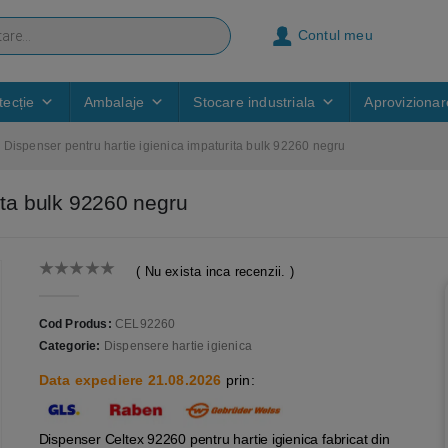
Contul meu
ecție
Ambalaje
Stocare industriala
Aprovizionar
Dispenser pentru hartie igienica impaturita bulk 92260 negru
ita bulk 92260 negru
( Nu exista inca recenzii. )
0
out of 5
Cod Produs:
CEL92260
Categorie:
Dispensere hartie igienica
Data expediere 21.08.2026
prin:
Dispenser Celtex 92260 pentru hartie igienica fabricat din