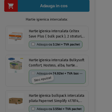
Adauga in cos
Hartie igienica intercalata:
Hartie igienica intercalata Celtex
Save Plus ( bulk pack ), 2 straturi,
250 buc / pach, 36 pach/bax
Adauga
cu
3.1lei + TVA pachet
Hartie igienica intercalata Bulkysoft
Comfort, Hostess, alba, hartie
reciclata deinked 250
Adauga
cu
74.92lei + TVA bax
—
portii/pachet,19x11cm, 24
Stoc epuizat
pachete/bax, certificata Ecolabel
Hartie igienica bulkpack intercalata
pliata Papernet Simplify 417814,
dizolvabila in apa, 2 straturi, alb,
Adauga
cu
3.55lei + TVA pachet
celuloza, 19.4 x 11 cm, certificare