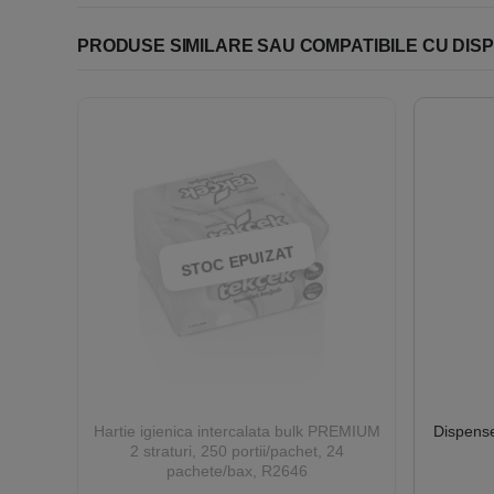
PRODUSE SIMILARE SAU COMPATIBILE CU DISP
STOC EPUIZAT
Hartie igienica intercalata bulk PREMIUM
Dispense
2 straturi, 250 portii/pachet, 24
pachete/bax, R2646