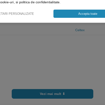
cookie-uri, si politica de confidentialitate.
ETARI PERSONALIZATE
Accepta toate
0.6 kg
Celtex
Vezi mai mult ⬇