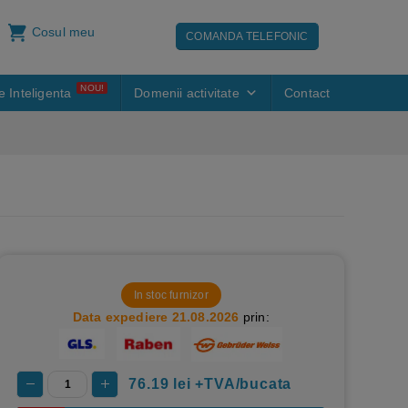
Cosul meu
COMANDA TELEFONIC
NOU!
e Inteligenta
Domenii activitate
Contact
In stoc furnizor
Data expediere 21.08.2026
prin:
76.19
lei +TVA/bucata