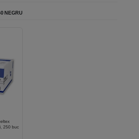
60 NEGRU
Celtex
ri, 250 buc