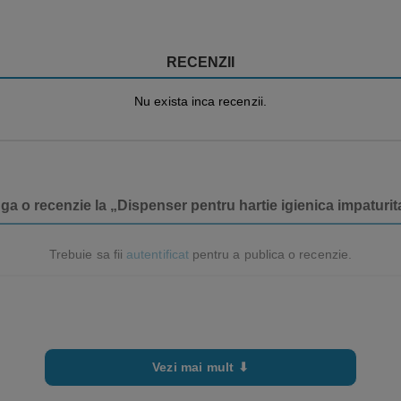
RECENZII
Nu exista inca recenzii.
uga o recenzie la „Dispenser pentru hartie igienica impaturi
Trebuie sa fii
autentificat
pentru a publica o recenzie.
Vezi mai mult ⬇