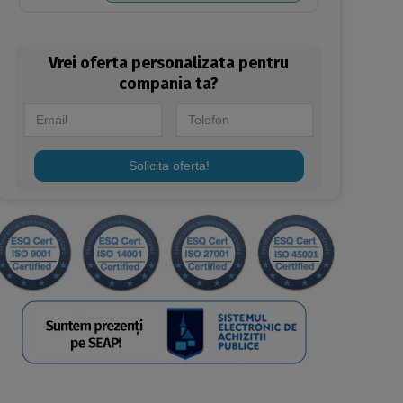
Ecolabel, FSC, 224 portii/pachet, 40
pachete/bax
Vrei oferta personalizata pentru
compania ta?
Solicita oferta!