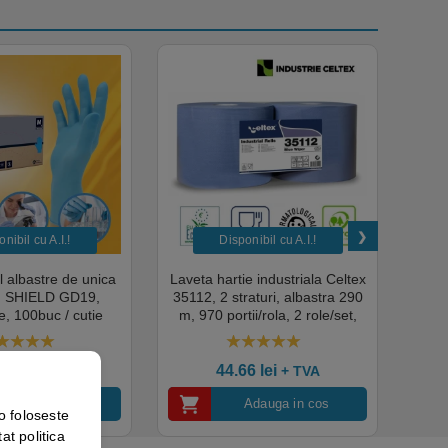
nibil cu A.I.​!
Disponibil cu A.I.​!
il albastre de unica
Laveta hartie industriala Celtex
Rola
a, SHIELD GD19,
35112, 2 straturi, albastra 290
Sup
, 100buc / cutie
m, 970 portii/rola, 2 role/set,
super
edical, HoReCa,
certificata pentru industria
albas
domeniul industrial,
alimentara, Ecolabel
00
out of 5
4.50
out of 5
tate premium
ce
07
lei
+ TVA
44.66
lei
+ TVA
Vezi detalii
Adauga in cos
o foloseste
at politica