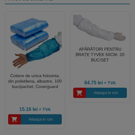
APĂRĂTORI PENTRU
BRAȚE TYVEK 50CM- 20
BUC/SET
Cotiere de unica folosinta,
din polietilena, albastre, 100
84.75
lei
+ TVA
buc/pachet, Coverguard
Adauga in cos
15.16
lei
+ TVA
Adauga in cos