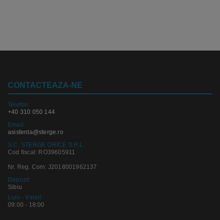
CONTACTEAZA-NE
Telefon:
+40 310 050 144
Email
asistenta@sterge.ro
S.C. STERGE ORICE S.R.L.
Cod fiscal: RO39605911
Nr. Reg. Com: J2018001962137
Depozit:
Sibiu
Luni - Vineri:
09:00 - 18:00