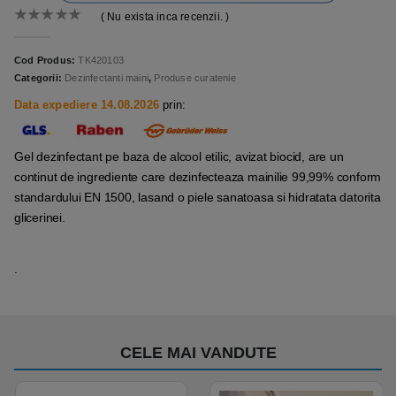
( Nu exista inca recenzii. )
0
out of 5
Cod Produs:
TK420103
Categorii:
Dezinfectanti maini
,
Produse curatenie
Data expediere 14.08.2026
prin:
Gel dezinfectant pe baza de alcool etilic, avizat biocid, are un
continut de ingrediente care dezinfecteaza mainilie 99,99% conform
standardului EN 1500, lasand o piele sanatoasa si hidratata datorita
glicerinei.
.
CELE MAI VANDUTE