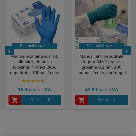
Disponibil cu A.I.​!
Disponibil cu A.I.​!
Manusi examinare, nitril,
Manusi nitril nepudrate
albastre, de unica
Tegera 84510, verzi,
folosinta, Protect Blue,
grosime 0.1mm, 100
nepudrate, 100buc / cutie
manusi / cutie, varf deget
pentru medical, HoReCa,
texturat, certificate pentru
saloane si domeniul
industria alimentara
4.50
out of 5
industrial, calitate premium
18.05
lei
+ TVA
43.69
lei
+ TVA
Vezi detalii
Vezi detalii