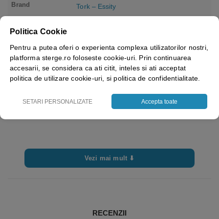
Brand
Tork – Essity
Sistem
S2
Politica Cookie
Nume sistem
S2 – Liquid soap system small
Pentru a putea oferi o experienta complexa utilizatorilor nostri,
platforma sterge.ro foloseste cookie-uri. Prin continuarea
Culoare
Transparent
accesarii, se considera ca ati citit, inteles si ati acceptat
politica de utilizare cookie-uri, si politica de confidentialitate.
SETARI PERSONALIZATE
Accepta toate
Vezi mai mult ⬇
RECENZII