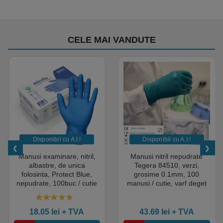
CELE MAI VANDUTE
Disponibil cu A.I.​!
Disponibil cu A.I.​!
Manusi examinare, nitril,
Manusi nitril nepudrate
albastre, de unica
Tegera 84510, verzi,
folosinta, Protect Blue,
grosime 0.1mm, 100
nepudrate, 100buc / cutie
manusi / cutie, varf deget
pentru medical, HoReCa,
texturat, certificate pentru
saloane si domeniul
industria alimentara
4.50
out of 5
industrial, calitate premium
18.05
lei
+ TVA
43.69
lei
+ TVA