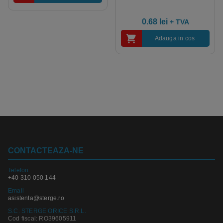
0.68
lei
+ TVA
Adauga in cos
CONTACTEAZA-NE
Telefon:
+40 310 050 144
Email
asistenta@sterge.ro
S.C. STERGE ORICE S.R.L.
Cod fiscal: RO39605911