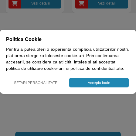
Vezi detalii
Vezi detalii
Politica Cookie
Greutate
1.61 kg
Pentru a putea oferi o experienta complexa utilizatorilor nostri,
Brand
Coverguard – Ganteline
platforma sterge.ro foloseste cookie-uri. Prin continuarea
accesarii, se considera ca ati citit, inteles si ati acceptat
politica de utilizare cookie-uri, si politica de confidentialitate.
SETARI PERSONALIZATE
Accepta toate