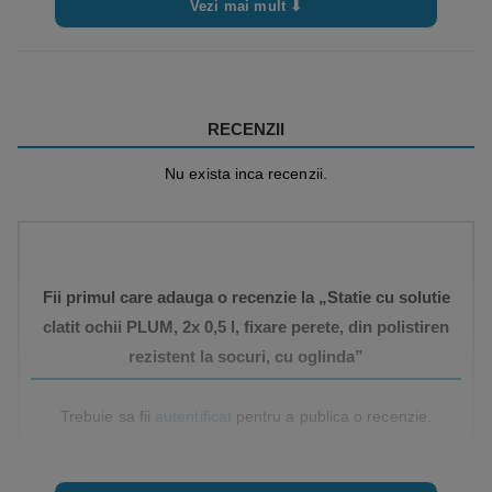
Vezi mai mult ⬇
RECENZII
Nu exista inca recenzii.
Fii primul care adauga o recenzie la „Statie cu solutie
clatit ochii PLUM, 2x 0,5 l, fixare perete, din polistiren
rezistent la socuri, cu oglinda”
Trebuie sa fii
autentificat
pentru a publica o recenzie.