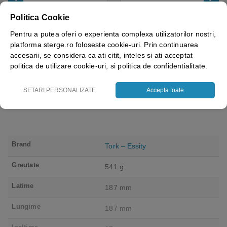
Laveta hartie industriala
Rola hartie industriala
Celtex 35112, 2 straturi,
Celtex Superblue 59615, 3
Politica Cookie
albastra 290 m, 970
straturi, super rezistenta si
portii/rola, 2 role/set,
absorbanta, albastra,
Pentru a putea oferi o experienta complexa utilizatorilor nostri,
certificata pentru industria
150ml, 500 portii/rola,
platforma sterge.ro foloseste cookie-uri. Prin continuarea
alimentara, Ecolabel
26,5x30cm, 2 role/set,
accesarii, se considera ca ati citit, inteles si ati acceptat
4.50
out of 5
5.00
out of 5
certificata pentru industria
44.66
lei
39.10
lei
+ TVA
+ TVA
politica de utilizare cookie-uri, si politica de confidentialitate.
alimentara, Ecolabel
Adauga in cos
Adauga in cos
SETARI PERSONALIZATE
Accepta toate
Brand
Tork – Essity
Greutate
541 g
Latime
187 mm
Lungime
187 mm