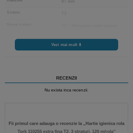
Inaltime
97 mm
Sistem
T2
Nume sistem
T2 – Mini jumbo toilet system
Culoare
Alb
Vezi mai mult ⬇
Latime rola
9.7 cm
Diametru rola
18.7 cm
Portii / rola
600
RECENZII
Diametru miez interior
5.9 cm
Nu exista inca recenzii.
Diametru miez exterior
0 cm
Straturi
3
Grad alb
87
Fii primul care adauga o recenzie la „Hartie igienica rola
Tork 110255 extra fina T2, 3 straturi, 120 m/rola”