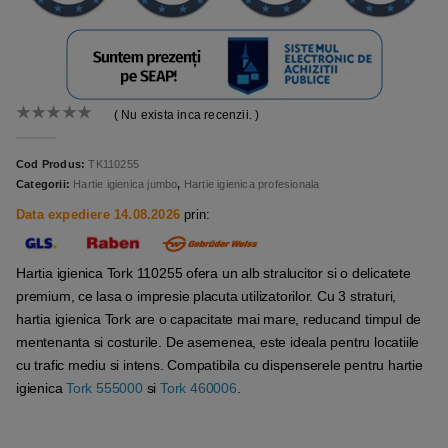
( Nu exista inca recenzii. )
0
out of 5
Cod Produs:
TK110255
Categorii:
Hartie igienica jumbo
,
Hartie igienica profesionala
Data expediere 14.08.2026
prin:
Hartia igienica Tork 110255 ofera un alb stralucitor si o delicatete
premium, ce lasa o impresie placuta utilizatorilor. Cu 3 straturi,
hartia igienica Tork are o capacitate mai mare, reducand timpul de
mentenanta si costurile. De asemenea, este ideala pentru locatiile
cu trafic mediu si intens. Compatibila cu dispenserele pentru hartie
igienica
Tork 555000
si
Tork 460006
.