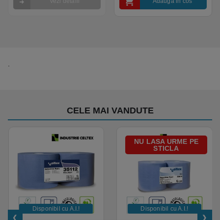
Vezi detalii
Adauga in cos
.
CELE MAI VANDUTE
NU LASA URME PE
STICLA
Disponibil cu A.I.​!
Disponibil cu A.I.​!