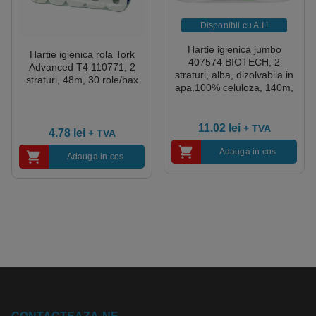
Disponibil cu A.I.​!
Hartie igienica jumbo
Hartie igienica rola Tork
407574 BIOTECH, 2
Advanced T4 110771, 2
straturi, alba, dizolvabila in
straturi, 48m, 30 role/bax
apa,100% celuloza, 140m,
certificat Ecolabel, 12
role/bax
11.02
lei
+ TVA
4.78
lei
+ TVA
Adauga in cos
Adauga in cos