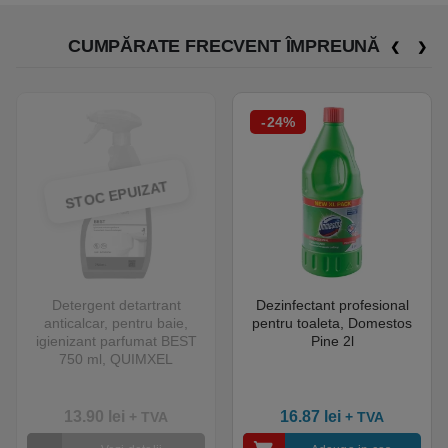
CUMPĂRATE FRECVENT ÎMPREUNĂ
-24%
STOC EPUIZAT
Detergent detartrant
Dezinfectant profesional
anticalcar, pentru baie,
pentru toaleta, Domestos
igienizant parfumat BEST
Pine 2l
750 ml, QUIMXEL
13.90
lei
16.87
lei
+ TVA
+ TVA