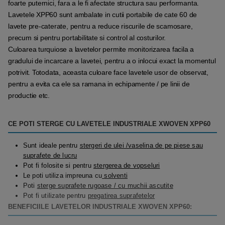
foarte puternici, fara a le fi afectate structura sau performanta.
Lavetele XPP60 sunt ambalate in cutii portabile de cate 60 de
lavete pre-caterate, pentru a reduce riscurile de scamosare,
precum si pentru portabilitate si control al costurilor.
Culoarea turquiose a lavetelor permite monitorizarea facila a
gradului de incarcare a lavetei, pentru a o inlocui exact la momentul
potrivit. Totodata, aceasta culoare face lavetele usor de observat,
pentru a evita ca ele sa ramana in echipamente / pe linii de
productie etc.
CE POTI STERGE CU LAVETELE INDUSTRIALE XWOVEN XPP60
Sunt ideale pentru
stergeri de ulei /vaselina de pe piese sau
suprafete de lucru
Pot fi folosite si pentru
stergerea de vopseluri
Le poti utiliza impreuna cu
solventi
Poti
sterge suprafete rugoase / cu muchii ascutite
Pot fi utilizate pentru
pregatirea suprafetelor
BENEFICIILE LAVETELOR INDUSTRIALE XWOVEN XPP60: