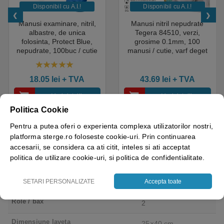
Disponibil cu A.I.​!
Disponibil cu A.I.​!
Manusi examinare, nitril,
Manusi nitril nepudrate
albastre, de unica
Tegera 84510, verzi,
folosinta, Protect Blue,
grosime 0.1mm, 100
nepudrate, 100buc / cutie
manusi / cutie, varf deget
pentru medical, HoReCa,
texturat, certificate pentru
saloane si domeniul
industria alimentara
4.50
out of 5
industrial, calitate premium
18.05
lei
+ TVA
43.69
lei
+ TVA
Vezi detalii
Vezi detalii
Politica Cookie
Pentru a putea oferi o experienta complexa utilizatorilor nostri,
platforma sterge.ro foloseste cookie-uri. Prin continuarea
accesarii, se considera ca ati citit, inteles si ati acceptat
politica de utilizare cookie-uri, si politica de confidentialitate.
Brand
Xwoven
Culoare
SETARI PERSONALIZATE
Accepta toate
Turquoise
Role / bax
2
Dimensiune laveta
25×40 cm