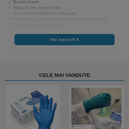
Nu lasa scame
Aduna si retin murdaria fina
Au o rezistenta foarte buna la rupere
Protejeaza suprafetele, avand o structura moale si fina
Absorbanta extrem de ridicata
Nu contin adezivi – nu lasa reziduuri pe suprafete
Rezistenta la solventi si acizi
Vezi mai mult ⬇
Sunt foarte maleabile, pentru stergerea zonelor greu accesibile
Dimensiune optima pentru eficienta maxima si eliminarea
pierderilor
CELE MAI VANDUTE