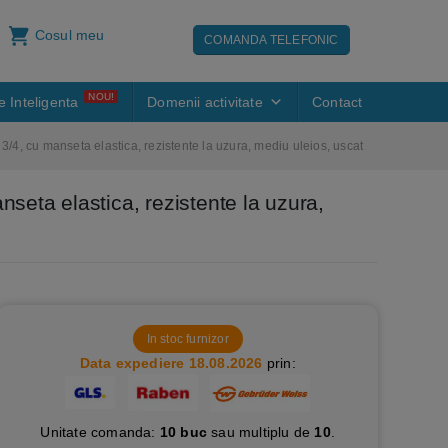
Cosul meu
COMANDA TELEFONIC
NOU!
e Inteligenta
Domenii activitate
Contact
4, cu manseta elastica, rezistente la uzura, mediu uleios, uscat
eta elastica, rezistente la uzura,
In stoc furnizor
Data expediere 18.08.2026
prin:
Unitate comanda:
10 buc
sau multiplu de
10
.