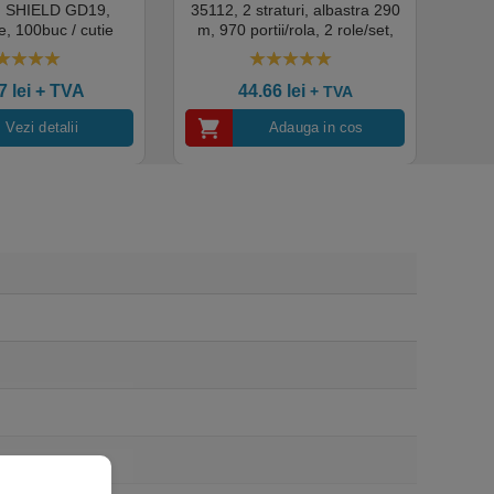
a, SHIELD GD19,
35112, 2 straturi, albastra 290
Sup
, 100buc / cutie
m, 970 portii/rola, 2 role/set,
super
edical, HoReCa,
certificata pentru industria
albas
domeniul industrial,
alimentara, Ecolabel
00
out of 5
4.50
out of 5
tate premium
ce
07
lei
+ TVA
44.66
lei
+ TVA
Vezi detalii
Adauga in cos