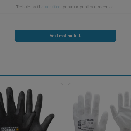
Trebuie sa fii
autentificat
pentru a publica o recenzie.
Vezi mai mult ⬇