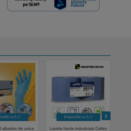
nibil cu A.I.​!
Disponibil cu A.I.​!
il albastre de unica
Laveta hartie industriala Celtex
Rola