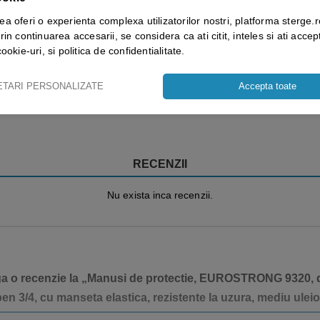
Repetata
ea oferi o experienta complexa utilizatorilor nostri, platforma sterge.r
rin continuarea accesarii, se considera ca ati citit, inteles si ati accept
cookie-uri, si politica de confidentialitate.
Vezi mai mult ⬇
ETARI PERSONALIZATE
Accepta toate
RECENZII
Nu exista inca recenzii.
uga o recenzie la „Manusi de protectie, EUROSTRONG 9320, 
lben 3/4, cu manseta elastica, rezistente la uzura, mediu ulei