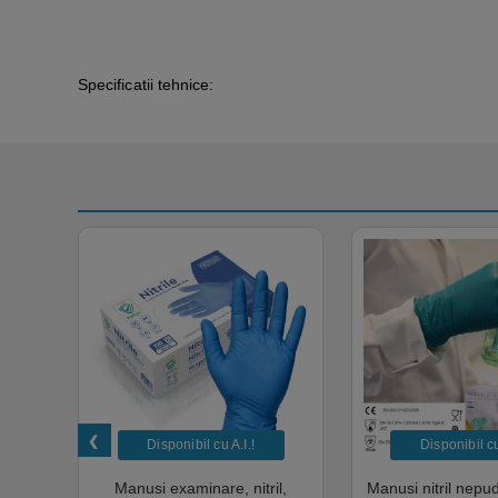
Specificatii tehnice:
Disponibil cu A.I.​!
Disponibil cu 
unica
Manusi examinare, nitril,
Manusi nitril nepu