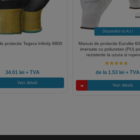
Disponibil cu A.I.​!
e protectie Tegera Infinity 8800
Manusi de protectie Eurolite 60
imersate cu poliuretan (PU) p
rezistente la uzura si ruper
perechi/pachet Covergu
5.00
out of 5
34.01
lei
+ TVA
de la
1.53
lei
+ TVA
Vezi detalii
Vezi detalii