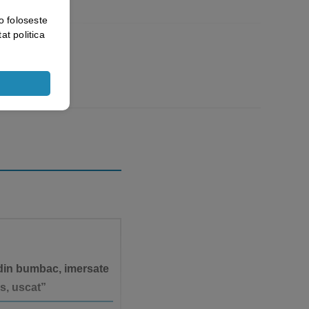
o foloseste
at politica
din bumbac, imersate
os, uscat”