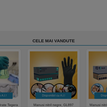
CELE MAI VANDUTE
A.I.​!
Disponibil cu A.I.​!
Dispo
drate Tegera
Manusi nitril negre, GL897
Manusi nitr