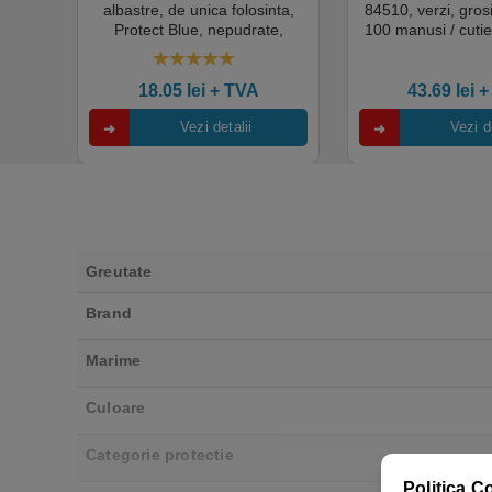
k,
albastre, de unica folosinta,
84510, verzi, gro
tie
Protect Blue, nepudrate,
100 manusi / cutie
al,
100buc / cutie pentru medical,
texturat, certifi
rial,
HoReCa, saloane si domeniul
industria ali
4.50
out of 5
industrial, calitate premium
18.05
lei
+ TVA
43.69
lei
+
Vezi detalii
Vezi de
Greutate
Brand
Marime
Culoare
Categorie protectie
Politica C