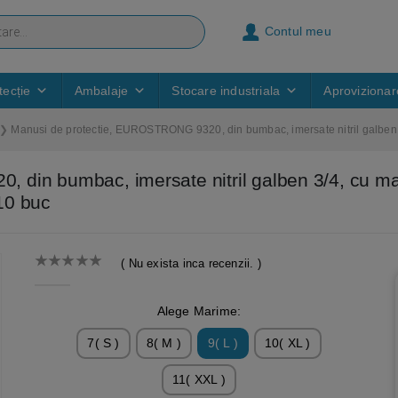
Contul meu
ecție
Ambalaje
Stocare industriala
Aprovizionar
Manusi de protectie, EUROSTRONG 9320, din bumbac, imersate nitril galben 3/
in bumbac, imersate nitril galben 3/4, cu mans
10 buc
( Nu exista inca recenzii. )
0
out of 5
Alege Marime:
7( S )
8( M )
9( L )
10( XL )
11( XXL )