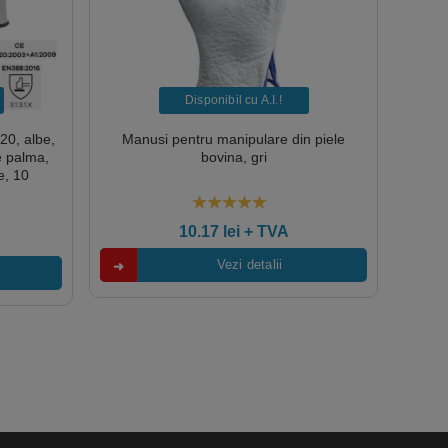
Disponibil cu A.I.​!
20, albe,
Manusi pentru manipulare din piele
e palma,
bovina, gri
e, 10
ard
5.00
out of 5
10.17
lei
+ TVA
Vezi detalii