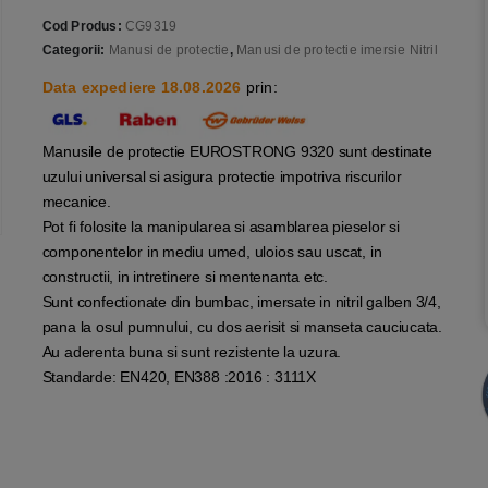
Cod Produs:
CG9319
Categorii:
Manusi de protectie
,
Manusi de protectie imersie Nitril
Data expediere 18.08.2026
prin:
Manusile de protectie EUROSTRONG 9320 sunt destinate
uzului universal si asigura protectie impotriva riscurilor
mecanice.
Pot fi folosite la manipularea si asamblarea pieselor si
componentelor in mediu umed, uloios sau uscat, in
constructii, in intretinere si mentenanta etc.
Sunt confectionate din bumbac, imersate in nitril galben 3/4,
pana la osul pumnului, cu dos aerisit si manseta cauciucata.
Au aderenta buna si sunt rezistente la uzura.
Standarde: EN420, EN388 :2016 : 3111X