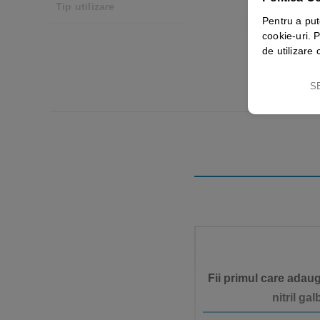
Tip utilizare
Pentru a put
cookie-uri. P
de utilizare 
S
Fii primul care ada
nitril ga