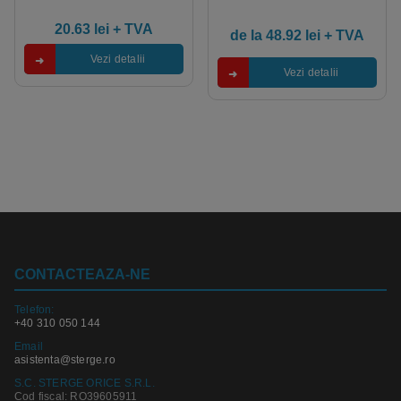
20.63
lei
+ TVA
de la
48.92
lei
+ TVA
Vezi detalii
Vezi detalii
CONTACTEAZA-NE
Telefon:
+40 310 050 144
Email
asistenta@sterge.ro
S.C. STERGE ORICE S.R.L.
Cod fiscal: RO39605911