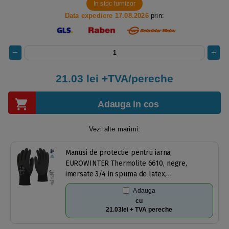
In stoc furnizor
Data expediere 17.08.2026
prin:
21.03
lei +TVA/pereche
Adauga in cos
Vezi alte marimi:
Manusi de protectie pentru iarna,
EUROWINTER Thermolite 6610, negre,
imersate 3/4 in spuma de latex,
impermeabile, aderente, captusite, forma
Adauga
anatomica, pentru mediu umed/uscat, marime
cu
8
21.03lei + TVA pereche