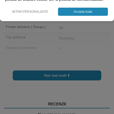
Culoare
Negru
SETARI PERSONALIZATE
Accepta toate
Marime
10( XL )
Finete tesatura ( Gauge )
10
Tip utilizare
Repetata
Categorie protectie
II
Vezi mai mult ⬇
RECENZII