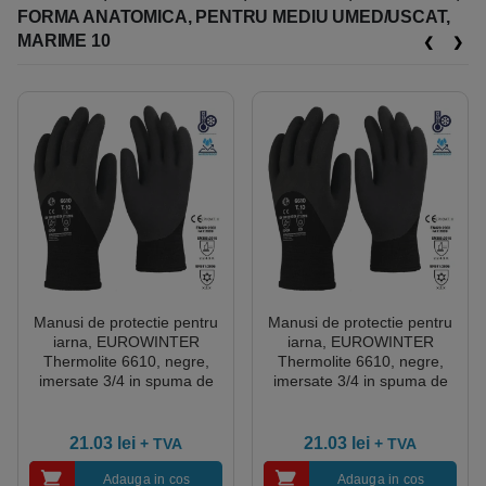
FORMA ANATOMICA, PENTRU MEDIU UMED/USCAT,
MARIME 10
Manusi de protectie pentru
Manusi de protectie pentru
iarna, EUROWINTER
iarna, EUROWINTER
Thermolite 6610, negre,
Thermolite 6610, negre,
imersate 3/4 in spuma de
imersate 3/4 in spuma de
latex, impermeabile,
latex, impermeabile,
aderente, captusite, forma
aderente, captusite, forma
anatomica, pentru mediu
anatomica, pentru mediu
21.03
lei
21.03
lei
+ TVA
+ TVA
umed/uscat, marime 11
umed/uscat, marime 8
Adauga in cos
Adauga in cos