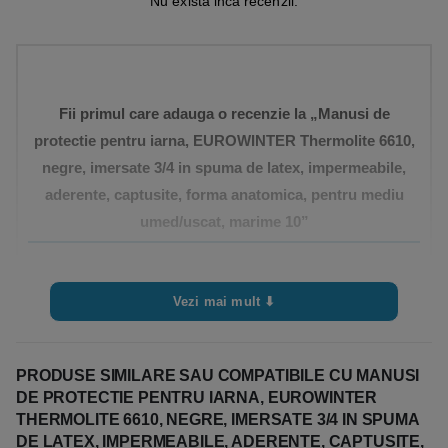
Nu exista inca recenzii.
Fii primul care adauga o recenzie la „Manusi de
protectie pentru iarna, EUROWINTER Thermolite 6610,
negre, imersate 3/4 in spuma de latex, impermeabile,
aderente, captusite, forma anatomica, pentru mediu
umed/uscat, marime 10”
Trebuie sa fii
autentificat
pentru a publica o recenzie.
Vezi mai mult ⬇
PRODUSE SIMILARE SAU COMPATIBILE CU MANUSI
DE PROTECTIE PENTRU IARNA, EUROWINTER
THERMOLITE 6610, NEGRE, IMERSATE 3/4 IN SPUMA
DE LATEX, IMPERMEABILE, ADERENTE, CAPTUSITE,