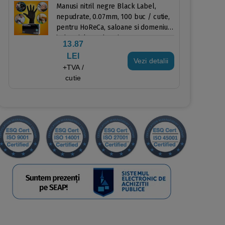
Manusi nitril negre Black Label,
nepudrate, 0.07mm, 100 buc / cutie,
pentru HoReCa, saloane si domeniul
industrial, produse in UE
13.87
LEI
Vezi detalii
+TVA /
cutie