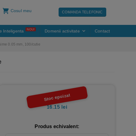
Cosul meu
COMANDA TELEFONIC
NOU!
e Inteligenta
Domenii activitate
Contact
osime 0.05 mm, 100/cutie
e
Stoc epuizat
16.15
lei
Produs echivalent: