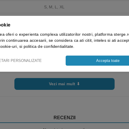
S, M, L, XL
ookie
ea oferi o experienta complexa utilizatorilor nostri, platforma sterge.r
rin continuarea accesarii, se considera ca ati citit, inteles si ati accept
cookie-uri, si politica de confidentialitate.
ETARI PERSONALIZATE
Accepta toate
Vezi mai mult ⬇
RECENZII