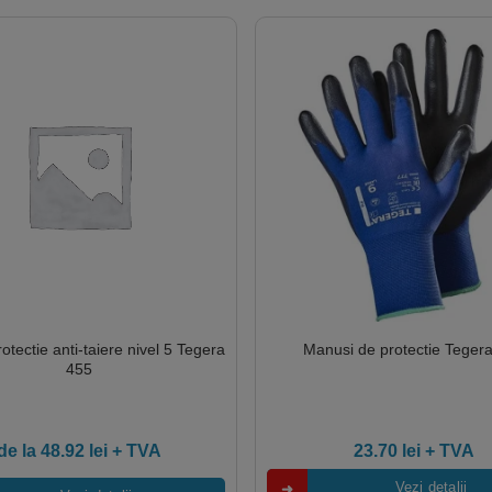
otectie anti-taiere nivel 5 Tegera
Manusi de protectie Teger
455
de la
48.92
lei
+ TVA
23.70
lei
+ TVA
Vezi detalii