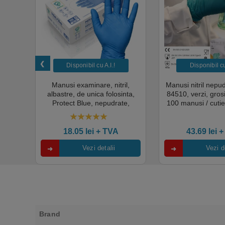
Disponibil cu A.I.​!
Disponibil cu 
unica
Manusi examinare, nitril,
Manusi nitril nepu
k,
albastre, de unica folosinta,
84510, verzi, gro
tie
Protect Blue, nepudrate,
100 manusi / cutie
al,
100buc / cutie pentru medical,
texturat, certifi
rial,
HoReCa, saloane si domeniul
industria ali
4.50
out of 5
industrial, calitate premium
18.05
lei
+ TVA
43.69
lei
+
Vezi detalii
Vezi de
Brand