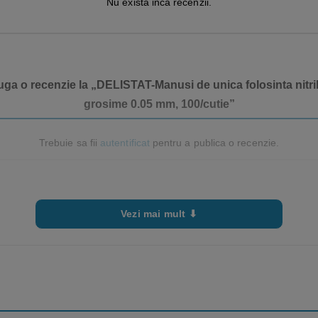
Nu exista inca recenzii.
uga o recenzie la „DELISTAT-Manusi de unica folosinta nitri
grosime 0.05 mm, 100/cutie”
Trebuie sa fii
autentificat
pentru a publica o recenzie.
Vezi mai mult ⬇