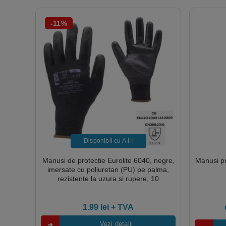
-11%
Disponibil cu A.I.​!
Manusi de protectie Eurolite 6040, negre,
Manusi pr
imersate cu poliuretan (PU) pe palma,
rezistente la uzura si rupere, 10
perechi/pachet Coverguard, pentru
manipular si macanica
1.99
lei
+ TVA
Vezi detalii