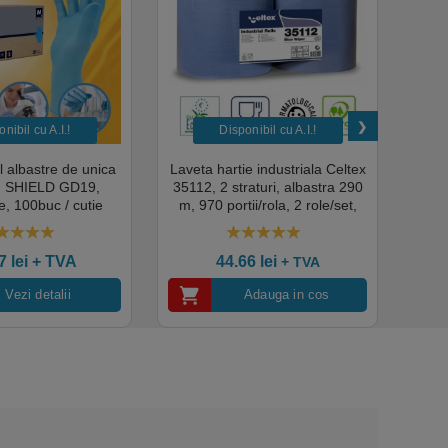
nibil cu A.I.​!
Disponibil cu A.I.​!
il albastre de unica
Laveta hartie industriala Celtex
Rola
a, SHIELD GD19,
35112, 2 straturi, albastra 290
Sup
, 100buc / cutie
m, 970 portii/rola, 2 role/set,
super
edical, HoReCa,
certificata pentru industria
albas
domeniul industrial,
alimentara, Ecolabel
00
out of 5
4.50
out of 5
tate premium
ce
07
lei
+ TVA
44.66
lei
+ TVA
Vezi detalii
Adauga in cos