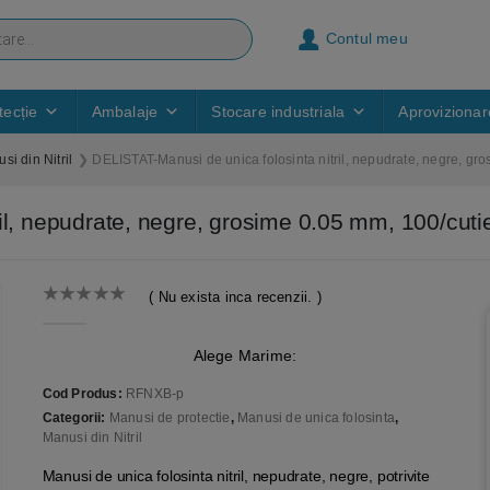
Contul meu
ecție
Ambalaje
Stocare industriala
Aprovizionar
si din Nitril
DELISTAT-Manusi de unica folosinta nitril, nepudrate, negre, gr
il, nepudrate, negre, grosime 0.05 mm, 100/cuti
( Nu exista inca recenzii. )
0
out of 5
Alege Marime:
Cod Produs:
RFNXB-p
Categorii:
Manusi de protectie
,
Manusi de unica folosinta
,
Manusi din Nitril
Manusi de unica folosinta nitril, nepudrate, negre, potrivite