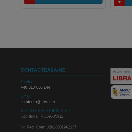
CONTACTEAZA-NE
Telefon:
+40 310 050 144
Email
asistenta@sterge.ro
S.C. STERGE ORICE S.R.L.
Cod fiscal: RO39605911
Nr. Reg. Com: J2018001962137