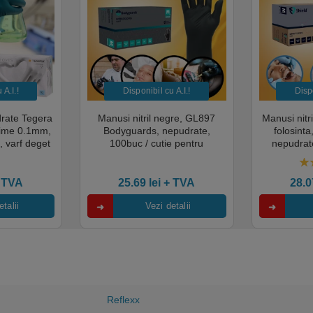
A.I.​!
Disponibil cu A.I.​!
Dispo
drate Tegera
Manusi nitril negre, GL897
Manusi nitr
sime 0.1mm,
Bodyguards, nepudrate,
folosint
, varf deget
100buc / cutie pentru
nepudrate
cate pentru
examinare, pentru Medical,
pentru M
mentara
HoReCa, saloane si domeniul
saloane si 
5.
industrial, calitate premium
cali
 TVA
25.69
lei
+ TVA
28.
talii
Vezi detalii
Reflexx