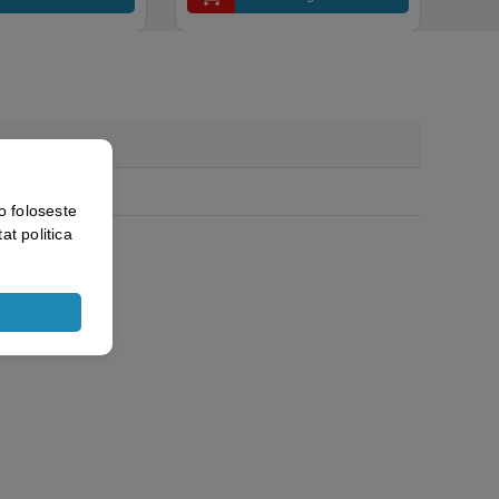
o foloseste
at politica