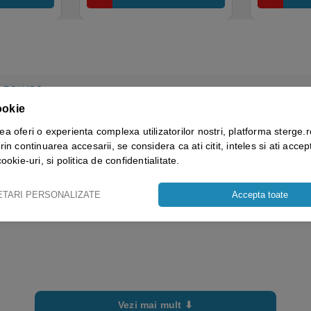
POLYCO
ookie
10-XL, 7-S, 8-M, 9-L
ea oferi o experienta complexa utilizatorilor nostri, platforma sterge.r
rin continuarea accesarii, se considera ca ati citit, inteles si ati accept
cookie-uri, si politica de confidentialitate.
ETARI PERSONALIZATE
Accepta toate
Vezi mai mult ⬇