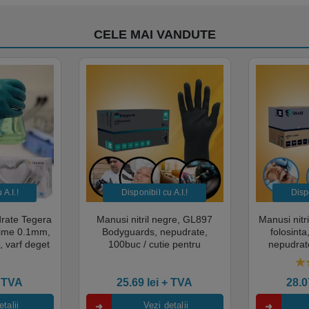
CELE MAI VANDUTE
A.I.​!
Disponibil cu A.I.​!
Dispo
drate Tegera
Manusi nitril negre, GL897
Manusi nitr
sime 0.1mm,
Bodyguards, nepudrate,
folosint
, varf deget
100buc / cutie pentru
nepudrate
cate pentru
examinare, pentru Medical,
pentru M
mentara
HoReCa, saloane si domeniul
saloane si 
5.
industrial, calitate premium
cali
 TVA
25.69
lei
+ TVA
28.
talii
Vezi detalii