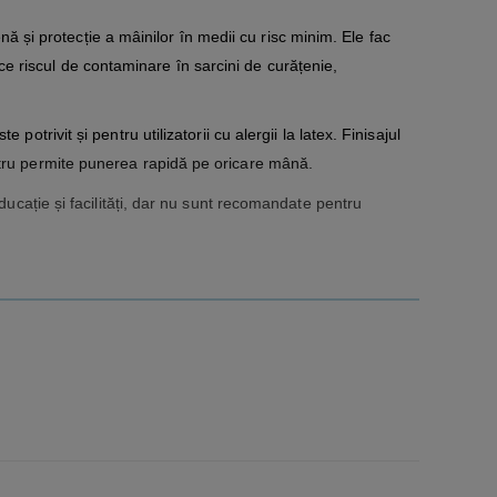
nă și protecție a mâinilor în medii cu risc minim. Ele fac
e riscul de contaminare în sarcini de curățenie,
ste potrivit și pentru utilizatorii cu alergii la latex. Finisajul
extru permite punerea rapidă pe oricare mână.
ducație și facilități, dar nu sunt recomandate pentru