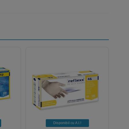
Disponibil cu A.I.​!