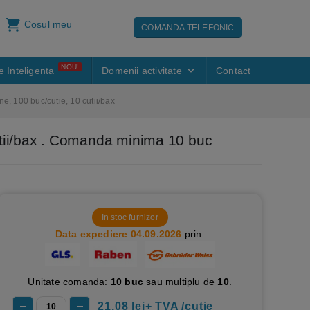
Cosul meu
COMANDA TELEFONIC
NOU!
e Inteligenta
Domenii activitate
Contact
e, 100 buc/cutie, 10 cutii/bax
utii/bax . Comanda minima 10 buc
In stoc furnizor
Data expediere 04.09.2026
prin:
Unitate comanda:
10 buc
sau multiplu de
10
.
21.08 lei+ TVA /cutie