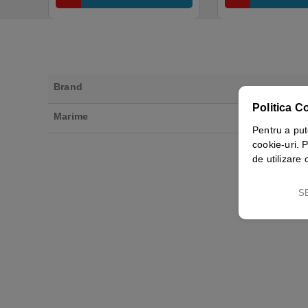
Brand
Politica C
Marime
Pentru a put
cookie-uri. P
de utilizare 
S