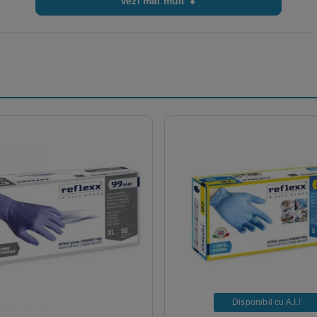
Vezi mai mult ⬇
Disponibil cu A.I.​!