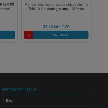
 R72 0.08
Manusi latex nepudrate de unica folosinta
anusi /
R46 , 0.1 microni grosime, 100/cutie
27.45
lei
+ TVA
Vezi detalii
INFORMATII UTILE
Blog