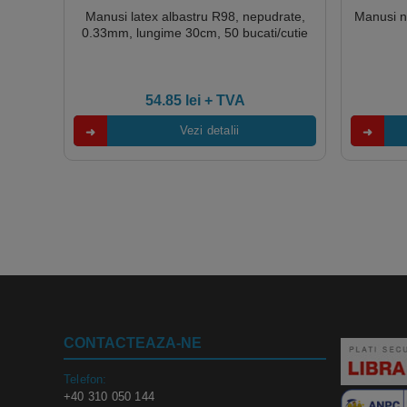
Manusi latex albastru R98, nepudrate,
Manusi ni
0.33mm, lungime 30cm, 50 bucati/cutie
54.85
lei
+ TVA
Vezi detalii
CONTACTEAZA-NE
Telefon:
+40 310 050 144