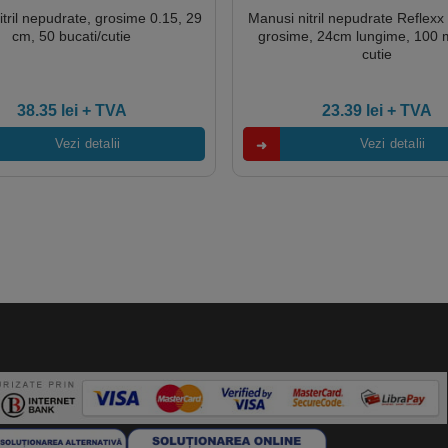
tril nepudrate, grosime 0.15, 29
Manusi nitril nepudrate Reflexx
cm, 50 bucati/cutie
grosime, 24cm lungime, 100 m
cutie
38.35
lei
+ TVA
23.39
lei
+ TVA
Vezi detalii
Vezi detalii