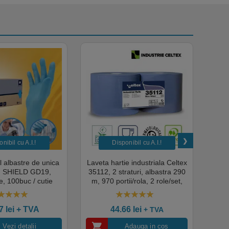
nibil cu A.I.​!
Disponibil cu A.I.​!
il albastre de unica
Laveta hartie industriala Celtex
Rola
a, SHIELD GD19,
35112, 2 straturi, albastra 290
Sup
, 100buc / cutie
m, 970 portii/rola, 2 role/set,
super
edical, HoReCa,
certificata pentru industria
albas
domeniul industrial,
alimentara, Ecolabel
00
out of 5
4.50
out of 5
tate premium
ce
07
lei
+ TVA
44.66
lei
+ TVA
Vezi detalii
Adauga in cos