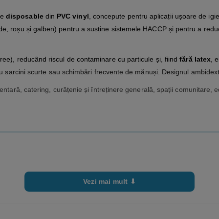
ie
disposable
din
PVC vinyl
, concepute pentru aplicații ușoare de igie
e, roșu și galben) pentru a susține sistemele HACCP și pentru a reduc
ee), reducând riscul de contaminare cu particule și, fiind
fără latex
, e
ntru sarcini scurte sau schimbări frecvente de mănuși. Designul ambid
entară, catering, curățenie și întreținere generală, spații comunitare, e
Vezi mai mult ⬇