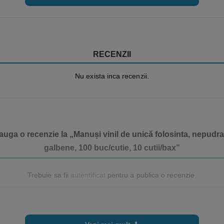
RECENZII
Nu exista inca recenzii.
dauga o recenzie la „Manuși vinil de unică folosinta, nepud
galbene, 100 buc/cutie, 10 cutii/bax”
Trebuie sa fii
autentificat
pentru a publica o recenzie.