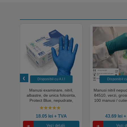
Disponibil cu A.I.​!
Disponibil cu 
unica
Manusi examinare, nitril,
Manusi nitril nepu
k,
albastre, de unica folosinta,
84510, verzi, gro
tie
Protect Blue, nepudrate,
100 manusi / cutie
al,
100buc / cutie pentru medical,
texturat, certifi
rial,
HoReCa, saloane si domeniul
industria ali
4.50
out of 5
industrial, calitate premium
18.05
lei
+ TVA
43.69
lei
+
Vezi detalii
Vezi de