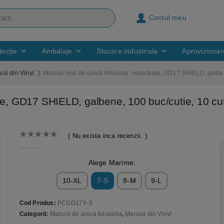
Contul meu
ecție
Ambalaje
Stocare industriala
Aprovizionar
si din Vinyl
Manuși vinil de unică folosinta, nepudrate, GD17 SHIELD, galben
ate, GD17 SHIELD, galbene, 100 buc/cutie, 10 c
( Nu exista inca recenzii. )
0
out of 5
Alege Marime:
10-XL
7-S
8-M
9-L
Cod Produs:
PCGD17Y-S
Categorii:
Manusi de unica folosinta
,
Manusi din Vinyl