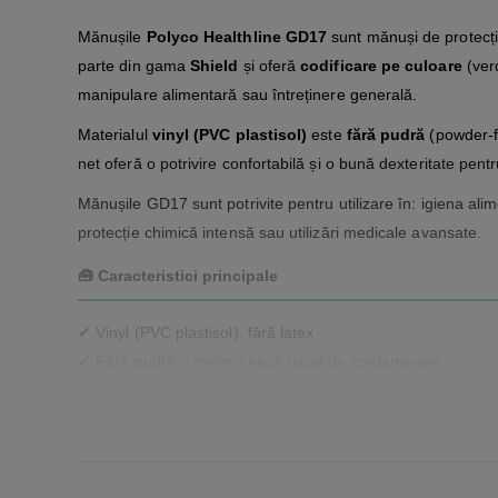
Mănușile
Polyco Healthline GD17
sunt mănuși de protecț
parte din gama
Shield
și oferă
codificare pe culoare
(verd
manipulare alimentară sau întreținere generală.
Materialul
vinyl (PVC plastisol)
este
fără pudră
(powder‑fr
net oferă o potrivire confortabilă și o bună dexteritate pe
Mănușile GD17 sunt potrivite pentru utilizare în: igiena alim
protecție chimică intensă sau utilizări medicale avansate.
🧰
Caracteristici principale
✔ Vinyl (PVC plastisol), fără latex
✔ Fără pudră – minimizează riscul de contaminare
✔ Codificare pe culori: verde, roșu, galben
✔ Finisaj net pentru dexteritate mai bună
✔ Ambidextru, de unică folosință
✔ Potrivite pentru igienă, curățenie, manipulare alimentară