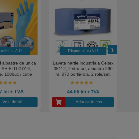
nibil cu A.I.​!
Disponibil cu A.I.​!
il albastre de unica
Laveta hartie industriala Celtex
Rola
a, SHIELD GD19,
35112, 2 straturi, albastra 290
Sup
, 100buc / cutie
m, 970 portii/rola, 2 role/set,
super
edical, HoReCa,
certificata pentru industria
albas
domeniul industrial,
alimentara, Ecolabel
00
out of 5
4.50
out of 5
tate premium
ce
07
lei
+ TVA
44.66
lei
+ TVA
Vezi detalii
Adauga in cos