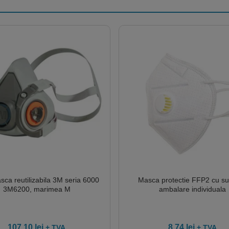
ca reutilizabila 3M seria 6000
Masca protectie FFP2 cu s
3M6200, marimea M
ambalare individuala
107.10
lei
8.74
lei
+ TVA
+ TVA