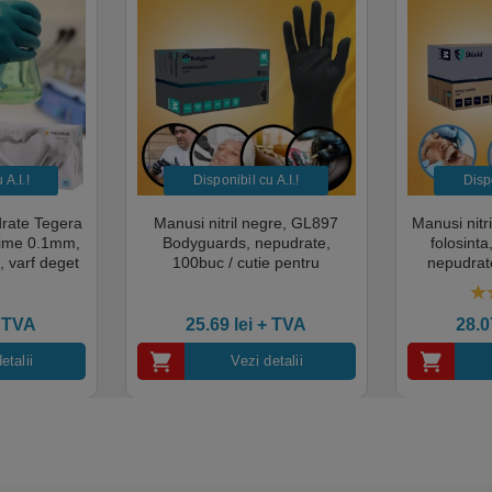
A.I.​!
Disponibil cu A.I.​!
Dispo
drate Tegera
Manusi nitril negre, GL897
Manusi nitr
sime 0.1mm,
Bodyguards, nepudrate,
folosint
, varf deget
100buc / cutie pentru
nepudrate
cate pentru
examinare, pentru Medical,
pentru M
mentara
HoReCa, saloane si domeniul
saloane si 
5.
industrial, calitate premium
cali
 TVA
25.69
lei
+ TVA
28.
etalii
Vezi detalii