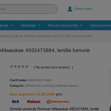
Contul meu
ecție
Ambalaje
Stocare industriala
Aprovizionar
chelari protectie Premium Milwaukee 4932471884, lentila fumurie
Milwaukee 4932471884, lentila fumurie
( Nu exista inca recenzii. )
0
out of 5
Cod Produs:
MW4932471884
Categorii:
Ochelari de protectie
,
Protectia capului
Data expediere 21.08.2026
prin:
Ochelari protectie Premium Milwaukee 4932471884, lentila