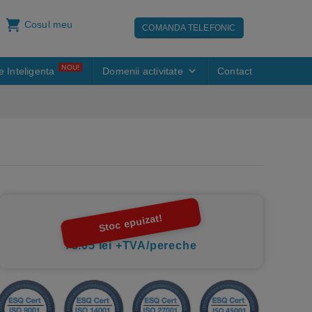
Cosul meu
COMANDA TELEFONIC
NOU!
e Inteligenta
Domenii activitate
Contact
Stoc epuizat!
75.05 lei +TVA/pereche