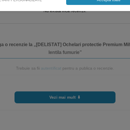
Nu exista inca recenzii.
uga o recenzie la „[DELISTAT] Ochelari protectie Premium M
lentila fumurie”
Trebuie sa fii
autentificat
pentru a publica o recenzie.
Vezi mai mult ⬇