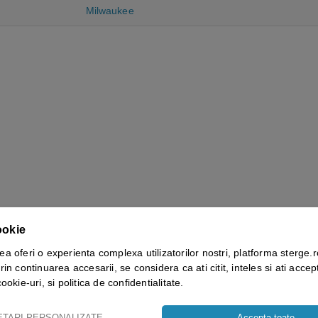
Milwaukee
ookie
Vezi mai mult ⬇
ea oferi o experienta complexa utilizatorilor nostri, platforma sterge.r
rin continuarea accesarii, se considera ca ati citit, inteles si ati accept
cookie-uri, si politica de confidentialitate.
RECENZII
ETARI PERSONALIZATE
Accepta toate