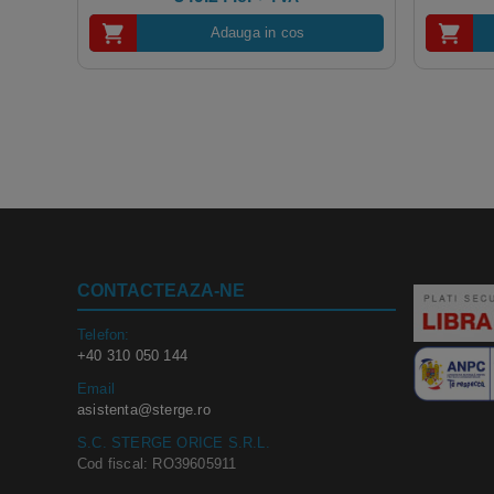
Adauga in cos
CONTACTEAZA-NE
Telefon:
+40 310 050 144
Email
asistenta@sterge.ro
S.C. STERGE ORICE S.R.L.
Cod fiscal: RO39605911