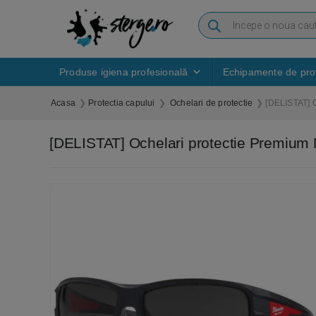
Produse igiena profesională
Echipamente de prot
Acasa
Protectia capului
Ochelari de protectie
[DELISTAT] O
[DELISTAT] Ochelari protectie Premium 