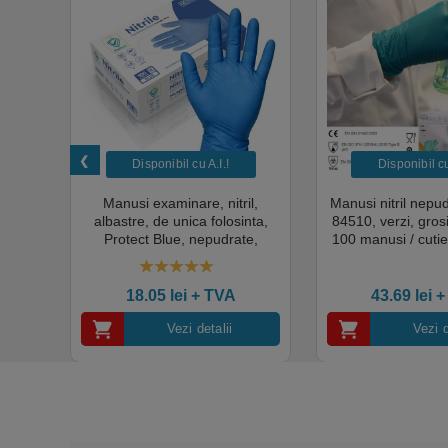
Disponibil cu A.I.​!
Disponibil cu 
unica
Manusi examinare, nitril,
Manusi nitril nepu
k,
albastre, de unica folosinta,
84510, verzi, gro
tie
Protect Blue, nepudrate,
100 manusi / cutie
al,
100buc / cutie pentru medical,
texturat, certifi
rial,
HoReCa, saloane si domeniul
industria ali
4.50
out of 5
industrial, calitate premium
18.05
lei
+ TVA
43.69
lei
+
Vezi detalii
Vezi d