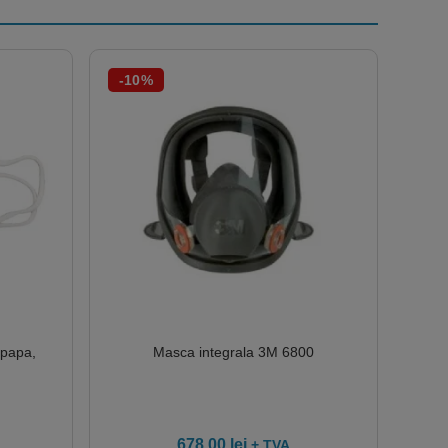
-10%
upapa,
Masca integrala 3M 6800
678.00
lei
+ TVA