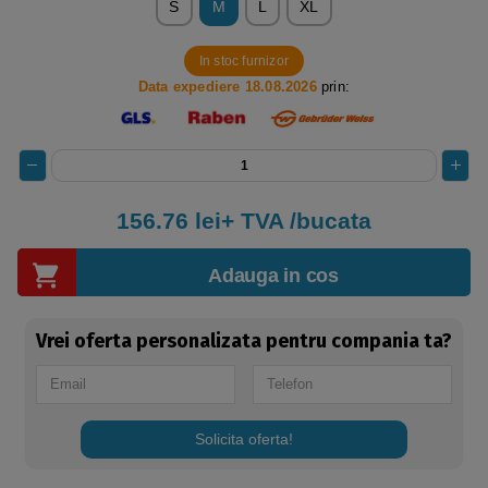
S
M
L
XL
In stoc furnizor
Data expediere 18.08.2026
prin:
156.76 lei+ TVA /bucata
Adauga in cos
Vrei oferta personalizata pentru compania ta?
Solicita oferta!