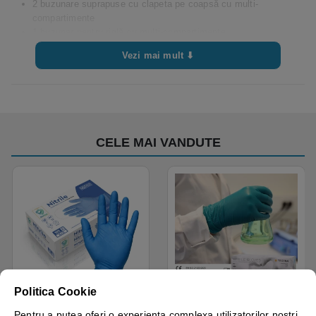
2 buzunare suprapuse cu clapeta pe coapsă cu multi-
compartimente
1 buzunar pentru riglă cu multi-compartimente
1 inel D
Vezi mai mult ⬇
1 bucla pentru unealta
CELE MAI VANDUTE
Disponibil cu A.I.​!
Disponibil cu A.I.​!
Politica Cookie
Manusi examinare, nitril,
Manusi nitril nepudrate
Pentru a putea oferi o experienta complexa utilizatorilor nostri,