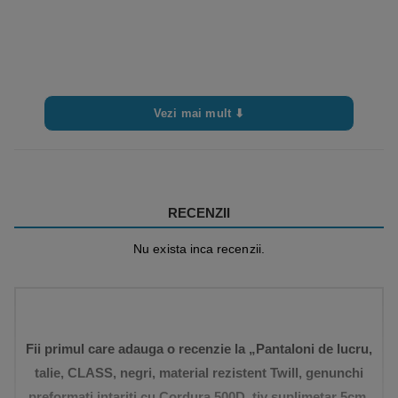
Vezi mai mult ⬇
RECENZII
Nu exista inca recenzii.
Fii primul care adauga o recenzie la „Pantaloni de lucru,
talie, CLASS, negri, material rezistent Twill, genunchi
preformati intariti cu Cordura 500D, tiv suplimetar 5cm,