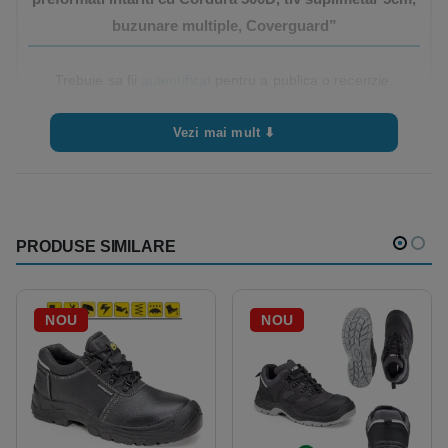
buzunare multiple, Coverguard”
Trebuie sa fii
autentificat
pentru a publica o recenzie.
Vezi mai mult ⬇
PRODUSE SIMILARE
NOU
NOU