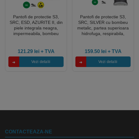
Pantofi de protectie S3,
Pantofi de protectie S3,
SRC, ESD, AZURITE II, din
SRC, SILVER cu bombeu
piele integrala neagra,
metalic, partea superioara
impermeabila, bombeu
hidrofuga, respirabila,
metalic, talpa rezistenta la
dunga reflectorizanta la
alunecare din PU, banda
spate
reflectorizanta, Coverguard
121.29
lei
+ TVA
159.50
lei
+ TVA
Vezi detalii
Vezi detalii
CONTACTEAZA-NE