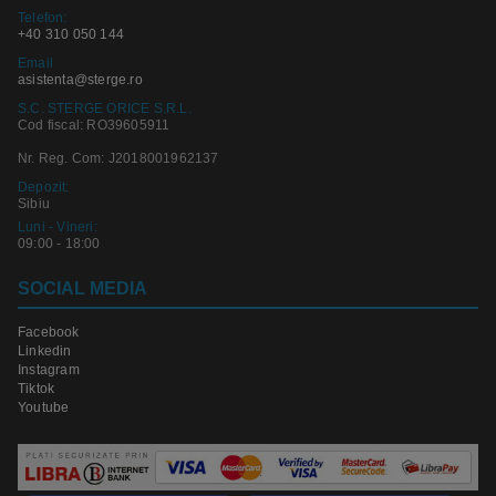
Telefon:
+40 310 050 144
Email
asistenta@sterge.ro
S.C. STERGE ORICE S.R.L.
Cod fiscal: RO39605911
Nr. Reg. Com: J2018001962137
Depozit:
Sibiu
Luni - Vineri:
09:00 - 18:00
SOCIAL MEDIA
Facebook
Linkedin
Instagram
Tiktok
Youtube