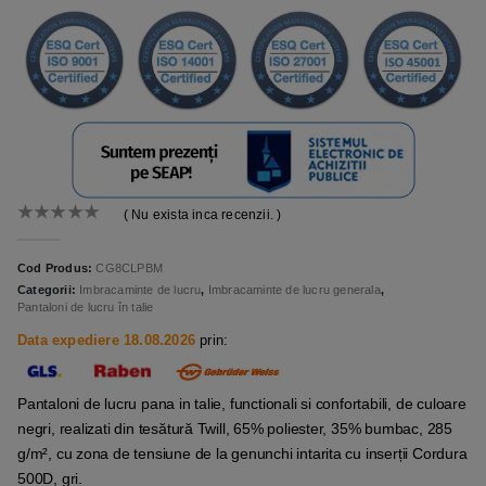
( Nu exista inca recenzii. )
0
out of 5
Cod Produs:
CG8CLPBM
Categorii:
Imbracaminte de lucru
,
Imbracaminte de lucru generala
,
Pantaloni de lucru în talie
Data expediere 18.08.2026
prin:
Pantaloni de lucru pana in talie, functionali si confortabili, de culoare
negri, realizati din tesătură Twill, 65% poliester, 35% bumbac, 285
g/m², cu zona de tensiune de la genunchi intarita cu inserții Cordura
500D, gri.