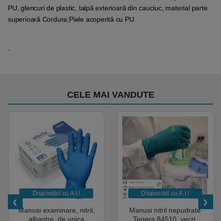
PU, glencuri de plastic, talpă exterioară din cauciuc, material parte
superioară Cordura;Piele acoperită cu PU
.
CELE MAI VANDUTE
Disponibil cu A.I.​!
Disponibil cu A.I.​!
Manusi examinare, nitril,
Manusi nitril nepudrate
albastre, de unica
Tegera 84510, verzi,