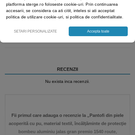
platforma sterge.ro foloseste cookie-uri. Prin continuarea
accesarii, se considera ca ati citit, inteles si ati acceptat
politica de utilizare cookie-uri, si politica de confidentialitate.
SETARI PERSONALIZATE
Accepta toate
Vezi mai mult ⬇
RECENZII
Nu exista inca recenzii.
Fii primul care adauga o recenzie la „Pantofi din piele
acoperită cu pu, material textil, încălţăminte de protecţie
bombeu aluminiu jalas gran premio 1540 route,