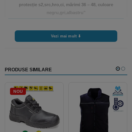
protecție s2,src,hro,ci, mărimi 36 – 48, culoare
negru,gri,albastru”
Trebuie sa fii
autentificat
pentru a publica o recenzie.
Vezi mai mult ⬇
PRODUSE SIMILARE
NOU