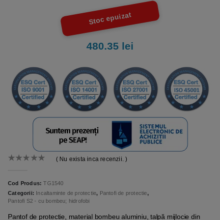
Stoc epuizat
480.35
lei
( Nu exista inca recenzii. )
0
out of 5
Cod Produs:
TG1540
Categorii:
Incaltaminte de protectie
,
Pantofi de protectie
,
Pantofi S2 - cu bombeu; hidrofobi
Pantof de protectie, material bombeu aluminiu, talpă mijlocie din