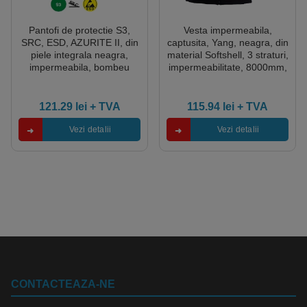
Pantofi de protectie S3,
Vesta impermeabila,
SRC, ESD, AZURITE II, din
captusita, Yang, neagra, din
piele integrala neagra,
material Softshell, 3 straturi,
impermeabila, bombeu
impermeabilitate, 8000mm,
metalic, talpa rezistenta la
element reflectorizant pe
alunecare din PU, banda
fata si spate, Coverguard
reflectorizanta, Coverguard
121.29
lei
+ TVA
115.94
lei
+ TVA
Vezi detalii
Vezi detalii
CONTACTEAZA-NE