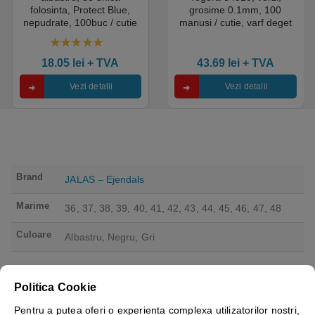
folosinta, Protect Blue,
grosime 0.1mm, 100
nepudrate, 100buc / cutie
manusi / cutie, varf deget
pentru medical, HoReCa,
texturat, certificate pentru
saloane si domeniul
industria alimentara
4.50
out of 5
industrial, calitate premium
18.05
lei
+ TVA
43.69
lei
+ TVA
Vezi detalii
Vezi detalii
Brand
JALAS – Ejendals
Marime
36, 37, 38, 39, 40, 41, 42, 43, 44, 45, 46, 47, 48
Culoare
Albastru, Negru, Gri
Politica Cookie
Pentru a putea oferi o experienta complexa utilizatorilor nostri,