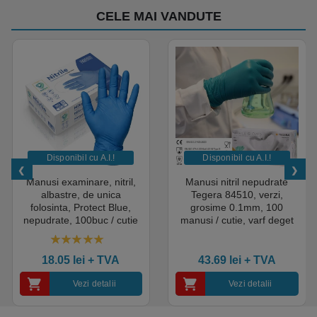
CELE MAI VANDUTE
Disponibil cu A.I.​!
Disponibil cu A.I.​!
Manusi examinare, nitril,
Manusi nitril nepudrate
albastre, de unica
Tegera 84510, verzi,
folosinta, Protect Blue,
grosime 0.1mm, 100
nepudrate, 100buc / cutie
manusi / cutie, varf deget
pentru medical, HoReCa,
texturat, certificate pentru
saloane si domeniul
industria alimentara
4.50
out of 5
industrial, calitate premium
18.05
lei
+ TVA
43.69
lei
+ TVA
Vezi detalii
Vezi detalii