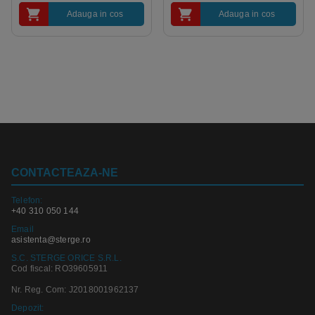
Adauga in cos
Adauga in cos
CONTACTEAZA-NE
Telefon:
+40 310 050 144
Email
asistenta@sterge.ro
S.C. STERGE ORICE S.R.L.
Cod fiscal: RO39605911
Nr. Reg. Com: J2018001962137
Depozit: