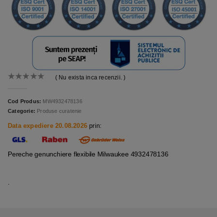
( Nu exista inca recenzii. )
0
out of 5
Cod Produs:
MW4932478136
Categorie:
Produse curatenie
Data expediere 20.08.2026
prin:
Pereche genunchiere flexibile Milwaukee 4932478136
.