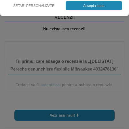
SETARI PERSONALIZATE
Accepta toate
RECENZII
Nu exista inca recenzii.
Fii primul care adauga o recenzie la „[DELISTAT]
Pereche genunchiere flexibile Milwaukee 4932478136”
Trebuie sa fii
autentificat
pentru a publica o recenzie.
Vezi mai mult ⬇