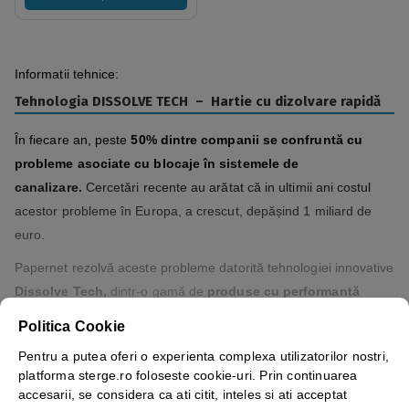
Informatii tehnice:
Tehnologia DISSOLVE TECH – Hartie cu dizolvare rapidă
În fiecare an, peste
50% dintre companii se confruntă cu
probleme asociate cu blocaje în sistemele de
canalizare.
Cercetări recente au arătat că in ultimii ani costul
acestor probleme în Europa, a crescut, depășind 1 miliard de
euro.
Papernet rezolvă aceste probleme datorită tehnologiei innovative
Dissolve Tech,
dintr-o gamă de
produse cu performanță
excelentă și descompunere rapidă la contactul cu agitația
Politica Cookie
și apa.
Pentru a putea oferi o experienta complexa utilizatorilor nostri,
platforma sterge.ro foloseste cookie-uri. Prin continuarea
Vezi mai mult ⬇
accesarii, se considera ca ati citit, inteles si ati acceptat