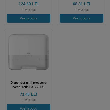
de hartie pliate C/V,
124.69 LEI
68.81 LEI
dimensiuni 33.6 x 14.5 x 30
+TVA / buc
+TVA / buc
cm
Vezi produs
Vezi produs
Dispenser mini prosoape
hartie Tork H3 553100
71.40 LEI
+TVA / buc
Vezi produs