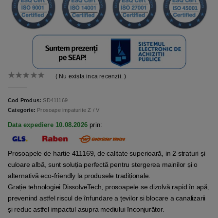
( Nu exista inca recenzii. )
0
out of 5
Cod Produs:
SD411169
Categorie:
Prosoape impaturite Z / V
Data expediere 10.08.2026
prin:
Prosoapele de hartie 411169, de calitate superioară, in 2 straturi și
culoare albă, sunt soluția perfectă pentru stergerea mainilor și o
alternativă eco-friendly la produsele tradiționale.
Grație tehnologiei DissolveTech, prosoapele se dizolvă rapid în apă,
prevenind astfel riscul de înfundare a țevilor si blocare a canalizarii
și reduc astfel impactul asupra mediului înconjurător.