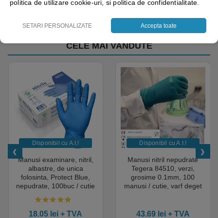
politica de utilizare cookie-uri, si politica de confidentialitate.
SETARI PERSONALIZATE
Accepta toate
CELE MAI VANDUTE
dissolve tech-2
Disponibil cu A.I.​!
Disponibil cu A.I.​!
Manusi examinare, nitril,
Manusi nitril nepudrate
albastre, de unica
Tegera 84510, verzi,
folosinta, Protect Blue,
grosime 0.1mm, 100
nepudrate, 100buc / cutie
manusi / cutie, varf deget
pentru medical, HoReCa,
texturat, certificate pentru
saloane si domeniul
industria alimentara
4.50
out of 5
industrial, calitate premium
18.05
lei
+ TVA
43.69
lei
+ TVA