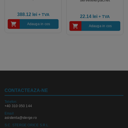
servetele/pachet
pachete/bax
388.12
lei
+ TVA
22.14
lei
+ TVA
Adauga in cos
Adauga in cos
CONTACTEAZA-NE
Telefon:
+40 310 050 144
Email
asistenta@sterge.ro
S.C. STERGE ORICE S.R.L.