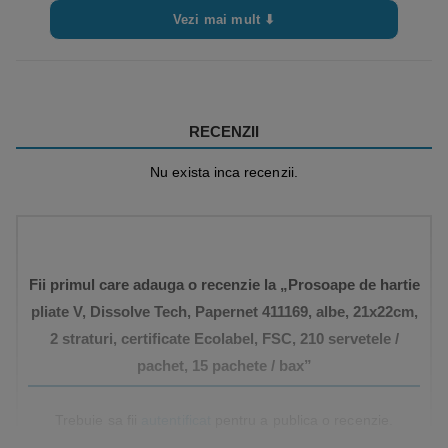
Vezi mai mult ⬇
RECENZII
Nu exista inca recenzii.
Fii primul care adauga o recenzie la „Prosoape de hartie
pliate V, Dissolve Tech, Papernet 411169, albe, 21x22cm,
2 straturi, certificate Ecolabel, FSC, 210 servetele /
pachet, 15 pachete / bax”
Trebuie sa fii
autentificat
pentru a publica o recenzie.