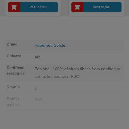
Vezi detalii
Vezi detalii
Brand
Papernet
,
Sofidel
Culoare
Alb
Certificari
Ecolabel, 100% of virgin fibers from certified or
ecologice
controlled sources, FSC
Straturi
2
Portii /
210
pachet