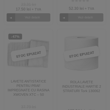
23.31
lei
5.00
out of 5
52.30
lei
+ TVA
17.50
lei
+ TVA
Vezi detalii
Vezi detalii
-47%
STOC EPUIZAT
STOC EPUIZAT
LAVETE ANTISTATICE
ROLA LAVETE
PENTRU PRAF
INDUSTRIALE HARTIE 2
IMPREGNATE CU RASINA
STRATURI Tork 130062
XWOVEN XTC – 50
LAVETE / PACHET
37.79
lei