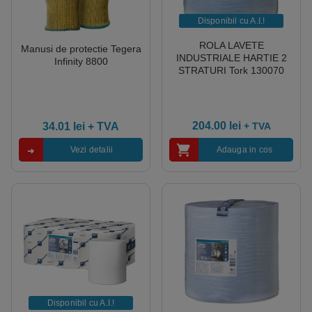
Disponibil cu A.I.​!
ROLA LAVETE
Manusi de protectie Tegera
INDUSTRIALE HARTIE 2
Infinity 8800
STRATURI Tork 130070
204.00
lei
+ TVA
34.01
lei
+ TVA
Vezi detalii
Adauga in cos
Disponibil cu A.I.​!