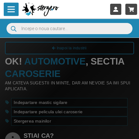
Inapoi la industrii
OK!
AUTOMOTIVE
, SECTIA
CAROSERIE
AM CATEVA SUGESTII IN MINTE, DAR AM NEVOIE SA IMI SPUI
APLICATIA.
Indepartare mastic sigilare
Indepartare pelicula ulei caroserie
Stergerea mainilor
STIAI CA?