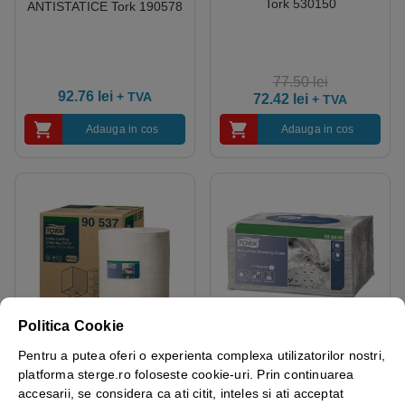
Tork 530150
ANTISTATICE Tork 190578
77.50
lei
92.76
lei
+ TVA
72.42
lei
+ TVA
Adauga in cos
Adauga in cos
Politica Cookie
Pentru a putea oferi o experienta complexa utilizatorilor nostri,
ROLA LAVETE
LAVETE INDUSTRIALE
platforma sterge.ro foloseste cookie-uri. Prin continuarea
INDUSTRIALE Tork 90537
PACHET Tork 520350
accesarii, se considera ca ati citit, inteles si ati acceptat