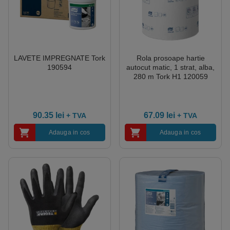
LAVETE IMPREGNATE Tork
Rola prosoape hartie
190594
autocut matic, 1 strat, alba,
280 m Tork H1 120059
90.35
lei
67.09
lei
+ TVA
+ TVA
Adauga in cos
Adauga in cos