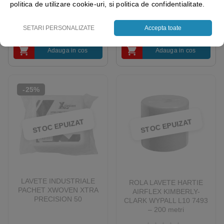
politica de utilizare cookie-uri, si politica de confidentialitate.
SETARI PERSONALIZATE
Accepta toate
5.00
out of 5
325.26
lei
73.97
lei
+ TVA
+ TVA
Adauga in cos
Adauga in cos
-25%
STOC EPUIZAT
STOC EPUIZAT
LAVETE INDUSTRIALE
ROLA LAVETE HARTIE
PACHET XWOVEN XTRA
AIRFLEX KIMBERLY-
PRECISION 50
CLARK WYPALL L10 7493
– 200 metri