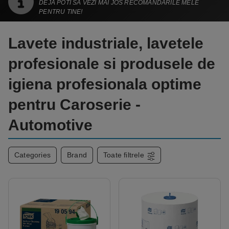
DEJA POTI SA VEZI MAI JOS RECOMANDARILE MELE
PENTRU TINE!
Lavete industriale, lavetele
profesionale si produsele de
igiena profesionala optime
pentru Caroserie -
Automotive
Categories
Brand
Toate filtrele