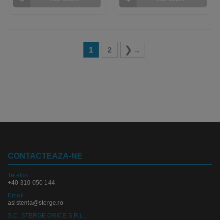
1
2
→
CONTACTEAZA-NE
Telefon:
+40 310 050 144
Email
asistenta@sterge.ro
S.C. STERGE ORICE S.R.L.