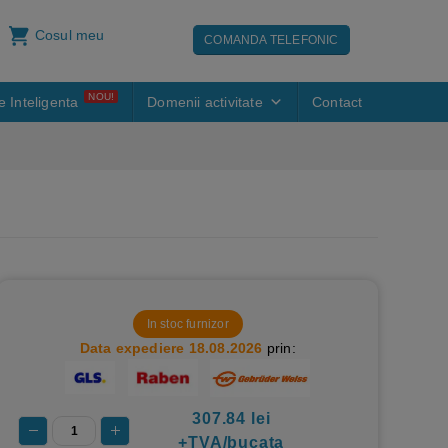
Cosul meu
COMANDA TELEFONIC
NOU!
e Inteligenta
Domenii activitate
Contact
In stoc furnizor
Data expediere 18.08.2026
prin:
307.84
lei
+TVA/bucata