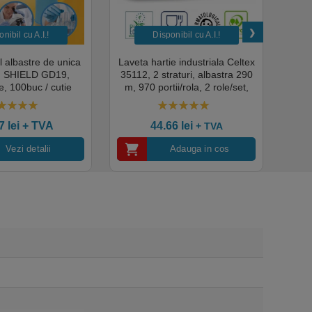
nibil cu A.I.​!
Disponibil cu A.I.​!
il albastre de unica
Laveta hartie industriala Celtex
Rola
a, SHIELD GD19,
35112, 2 straturi, albastra 290
Sup
, 100buc / cutie
m, 970 portii/rola, 2 role/set,
super
edical, HoReCa,
certificata pentru industria
albas
domeniul industrial,
alimentara, Ecolabel
00
out of 5
4.50
out of 5
tate premium
ce
07
lei
+ TVA
44.66
lei
+ TVA
Vezi detalii
Adauga in cos