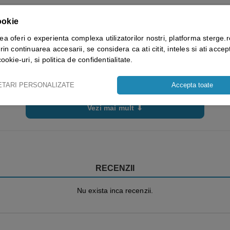
ookie
ea oferi o experienta complexa utilizatorilor nostri, platforma sterge.r
rin continuarea accesarii, se considera ca ati citit, inteles si ati accept
cookie-uri, si politica de confidentialitate.
ETARI PERSONALIZATE
Accepta toate
Vezi mai mult ⬇
RECENZII
Nu exista inca recenzii.