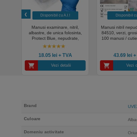
Disponibil cu A.I.​!
Disponibil cu 
unica
Manusi examinare, nitril,
Manusi nitril nepu
k,
albastre, de unica folosinta,
84510, verzi, gro
tie
Protect Blue, nepudrate,
100 manusi / cutie
al,
100buc / cutie pentru medical,
texturat, certifi
rial,
HoReCa, saloane si domeniul
industria ali
4.50
out of 5
industrial, calitate premium
18.05
lei
+ TVA
43.69
lei
+
Vezi detalii
Vezi d
Brand
UVE
Culoare
Alba
Domeniu activitate
Oriu