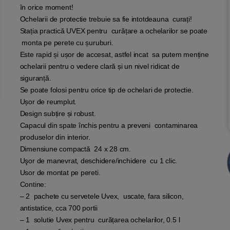
în orice moment!
Ochelarii de protectie trebuie sa fie intotdeauna curați!
Stația practică UVEX pentru curățare a ochelarilor se poate
monta pe perete cu șuruburi.
Este rapid și ușor de accesat, astfel incat sa putem menține
ochelarii pentru o vedere clară și un nivel ridicat de
siguranță.
Se poate folosi pentru orice tip de ochelari de protectie.
Ușor de reumplut.
Design subțire și robust.
Capacul din spate închis pentru a preveni contaminarea
produselor din interior.
Dimensiune compactă 24 x 28 cm.
Uşor de manevrat, deschidere/inchidere cu 1 clic.
Usor de montat pe pereti.
Contine:
– 2 pachete cu servetele Uvex, uscate, fara silicon,
antistatice, cca 700 portii
– 1 solutie Uvex pentru curățarea ochelarilor, 0.5 l