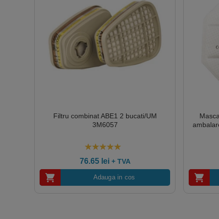
Filtru combinat ABE1 2 bucati/UM
Masca
3M6057
ambalare
5.00
out of 5
76.65
lei
+ TVA
Adauga in cos