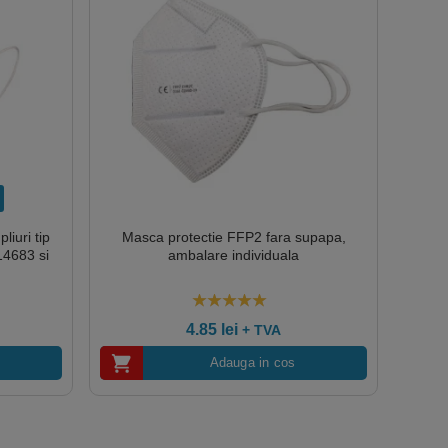
liuri tip
Masca protectie FFP2 fara supapa,
 14683 si
ambalare individuala
5.00
out of 5
4.85
lei
+ TVA
Adauga in cos