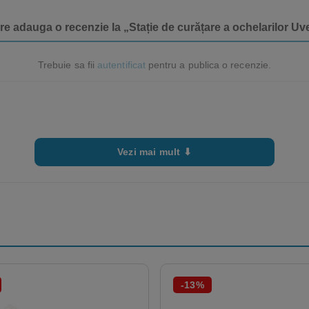
are adauga o recenzie la „Stație de curățare a ochelarilor U
Trebuie sa fii
autentificat
pentru a publica o recenzie.
Vezi mai mult ⬇
-13%