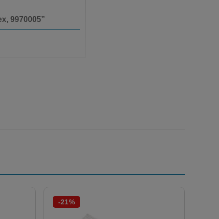
vex, 9970005”
-21%