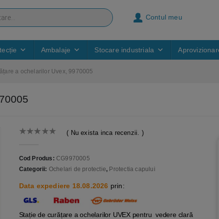
Contul meu
ecție
Ambalaje
Stocare industriala
Aprovizionar
rățare a ochelarilor Uvex, 9970005
9970005
( Nu exista inca recenzii. )
0
out of 5
Cod Produs:
CG9970005
Categorii:
Ochelari de protectie
,
Protectia capului
Data expediere 18.08.2026
prin:
Stație de curățare a ochelarilor UVEX pentru vedere clară