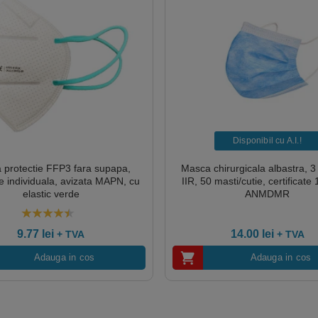
Disponibil cu A.I.​!
 protectie FFP3 fara supapa,
Masca chirurgicala albastra, 3 p
 individuala, avizata MAPN, cu
IIR, 50 masti/cutie, certificate
elastic verde
ANMDMR
4.00
out of 5
9.77
lei
14.00
lei
+ TVA
+ TVA
Adauga in cos
Adauga in cos