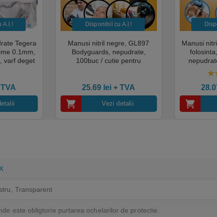
A.I.​!
Disponibil cu A.I.​!
Dispo
drate Tegera
Manusi nitril negre, GL897
Manusi nitr
sime 0.1mm,
Bodyguards, nepudrate,
folosint
, varf deget
100buc / cutie pentru
nepudrate
cate pentru
examinare, pentru Medical,
pentru M
mentara
HoReCa, saloane si domeniul
saloane si 
5.
industrial, calitate premium
cali
 TVA
25.69
lei
+ TVA
28.
etalii
Vezi detalii
X
stru, Transparent
nde este obligtorie purtarea ochelarilor de protectie.